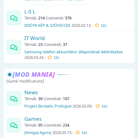
L 0 L
Témák
214
Üzenetek
576
IDIÓTA KÉP & SZÓVICCEK
2026.02.13.
tzs
IT World
Témák
23
Üzenetek
37
Samsung telefon akkumlátor állapotának lekérdezése
2026.03.24.
tzs
[MOD MANIA]
[Game modifications]
News
Témák
39
Üzenetek
107
Project Borealis: Prologue
2026.02.09.
tzs
Games
Témák
95
Üzenetek
234
[Amiga] Agony
2026.05.15.
tzs