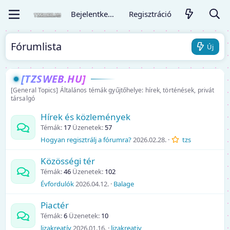
Bejelentkezés
Regisztráció
Fórumlista
Új
[TZSWEB.HU]
[General Topics] Általános témák gyűjtőhelye: hírek, történések, privát
társalgó
Hírek és közlemények
Témák
17
Üzenetek
57
Hogyan regisztrálj a fórumra?
2026.02.28.
tzs
Közösségi tér
Témák
46
Üzenetek
102
Évfordulók
2026.04.12.
Balage
Piactér
Témák
6
Üzenetek
10
lizakreatív
2026.01.16.
lizakreativ