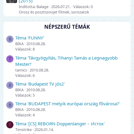
(2015)
Indította: Balage
2026.07.21.
Válaszok: 0
Orosz és posztszovjet filmek, sorozatok
NÉPSZERŰ TÉMÁK
Téma 'FUNNY'
B
BIKA
2010.08.28.
Válaszok: 8
Téma 'Távgyógyítás, Tihanyi Tamás a Legnagyobb
T
Mester!'
tamics
2010.08.28.
Válaszok: 6
Téma 'Budapest TV jós2'
B
BIKA
2010.08.28.
Válaszok: 5
Téma 'BUDAPEST melyik európai ország fõvárosa?'
B
BIKA
2010.08.28.
Válaszok: 4
Téma '[CS] REBORN Doppenlanger – Исток'
T
Timstrike
2026.01.14.