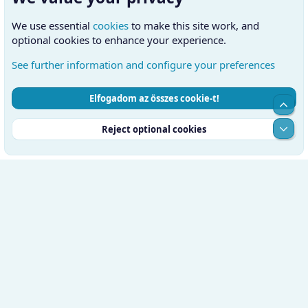
We use essential
cookies
to make this site work, and
optional cookies to enhance your experience.
See further information and configure your preferences
Elfogadom az összes cookie-t!
Cookies
Hungarian (HU)
Kapcsolatfelvétel
Top
Feltételek és szabályok
Adatvédelmi szabályzat
Súgó
Alul
Reject optional cookies
Kezdőlap
RSS