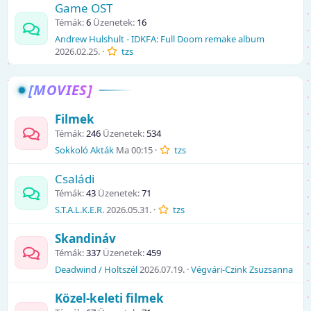
Game OST
Témák
6
Üzenetek
16
Andrew Hulshult - IDKFA: Full Doom remake album
2026.02.25.
tzs
[MOVIES]
Filmek
Témák
246
Üzenetek
534
Sokkoló Akták
Ma 00:15
tzs
Családi
Témák
43
Üzenetek
71
S.T.A.L.K.E.R.
2026.05.31.
tzs
Skandináv
Témák
337
Üzenetek
459
Deadwind / Holtszél
2026.07.19.
Végvári-Czink Zsuzsanna
Közel-keleti filmek