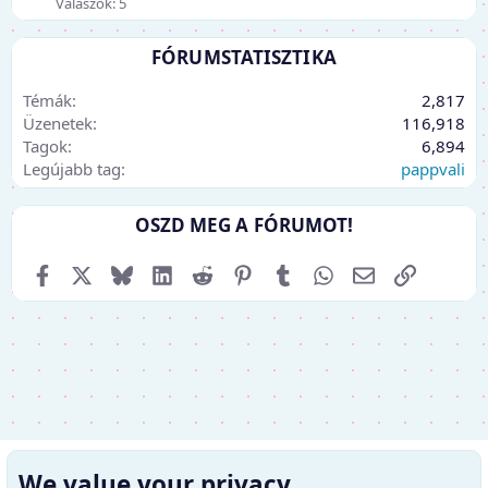
Válaszok: 5
FÓRUMSTATISZTIKA
Témák
2,817
Üzenetek
116,918
Tagok
6,894
Legújabb tag
pappvali
OSZD MEG A FÓRUMOT!
Facebook
X (Twitter)
Bluesky
LinkedIn
Reddit
Pinterest
Tumblr
WhatsApp
E-mail
Link
We value your privacy