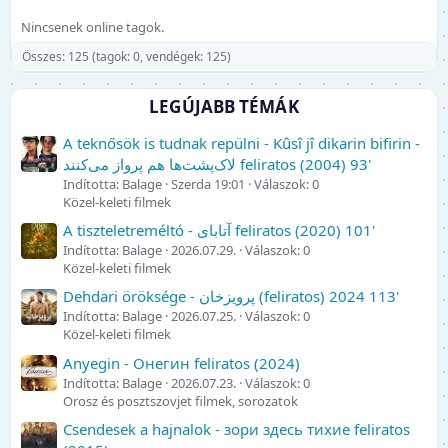
Nincsenek online tagok.
Összes: 125 (tagok: 0, vendégek: 125)
LEGÚJABB TÉMÁK
A teknősök is tudnak repülni - Kûsî jî dikarin bifirin -
لاک‌پشت‌ها هم پرواز می‌کنند feliratos (2004) 93'
Indította: Balage
Szerda 19:01
Válaszok: 0
Közel-keleti filmek
A tiszteletreméltó - آتابای feliratos (2020) 101'
Indította: Balage
2026.07.29.
Válaszok: 0
Közel-keleti filmek
Dehdari öröksége - پرویزخان (feliratos) 2024 113'
Indította: Balage
2026.07.25.
Válaszok: 0
Közel-keleti filmek
Anyegin - Онегин feliratos (2024)
Indította: Balage
2026.07.23.
Válaszok: 0
Orosz és posztszovjet filmek, sorozatok
Csendesek a hajnalok - зори здесь тихие feliratos