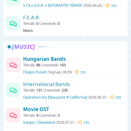
S.T.A.L.K.E.R. 2 INTERAKTÍV TÉRKÉP
2026.04.24.
tzs
F.E.A.R
Témák
0
Üzenetek
0
Nincs
[MUSIC]
Hungarian Bands
Témák
86
Üzenetek
163
Flúgos Futam
Tegnap, 06:59
tzs
International Bands
Témák
131
Üzenetek
235
Operation Ivy [Ska-punk # California]
2026.06.25.
tzs
Movie OST
Témák
4
Üzenetek
5
Karppi / Deadwind
2026.07.21.
tzs