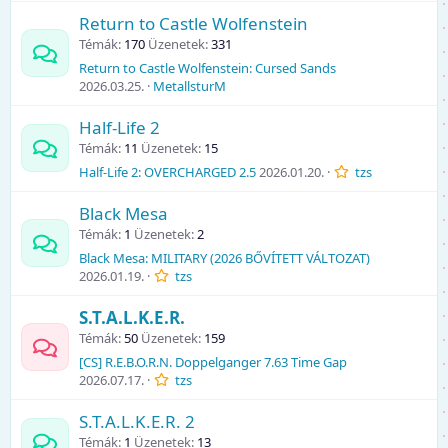
Return to Castle Wolfenstein
Témák
170
Üzenetek
331
Return to Castle Wolfenstein: Cursed Sands
2026.03.25.
MetallsturM
Half-Life 2
Témák
11
Üzenetek
15
Half-Life 2: OVERCHARGED 2.5
2026.01.20.
tzs
Black Mesa
Témák
1
Üzenetek
2
Black Mesa: MILITARY (2026 BŐVÍTETT VÁLTOZAT)
2026.01.19.
tzs
S.T.A.L.K.E.R.
Témák
50
Üzenetek
159
[CS] R.E.B.O.R.N. Doppelganger 7.63 Time Gap
2026.07.17.
tzs
S.T.A.L.K.E.R. 2
Témák
1
Üzenetek
13