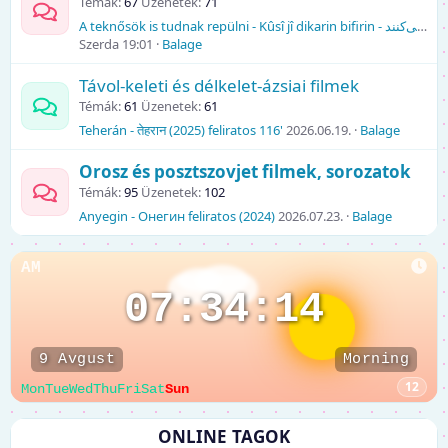
Témák
67
Üzenetek
71
A teknősök is tudnak repülni - Kûsî jî dikarin bifirin - لاک‌پشت‌ها هم پرواز می‌کنند feliratos (2004) 93'
Szerda 19:01
Balage
Távol-keleti és délkelet-ázsiai filmek
Témák
61
Üzenetek
61
Teherán - तेहरान (2025) feliratos 116'
2026.06.19.
Balage
Orosz és posztszovjet filmek, sorozatok
Témák
95
Üzenetek
102
Anyegin - Онегин feliratos (2024)
2026.07.23.
Balage
AM
07:34:14
9 Avgust
Morning
12
Mon
Tue
Wed
Thu
Fri
Sat
Sun
ONLINE TAGOK