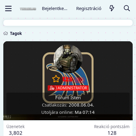
Bejelentkezés
Regisztráció
Tagok
tzs
ADMINISTRATOR
Fórum Isten
Csatlakozás
2008.06.04.
Utoljára online
Ma 07:14
Üzenetek
Reakció pontszám
3,802
128