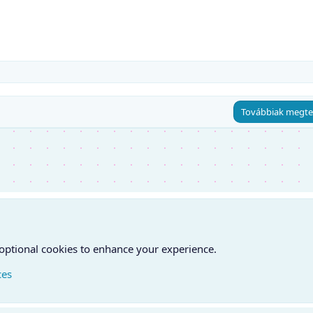
Továbbiak megte
 optional cookies to enhance your experience.
ces
atfelvétel
Feltételek és szabályok
Adatvédelmi szabályzat