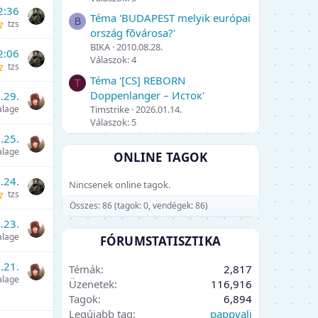
2:36
Téma 'BUDAPEST melyik európai
B
tzs
ország fõvárosa?'
BIKA
2010.08.28.
2:06
Válaszok: 4
tzs
Téma '[CS] REBORN
T
Doppenlanger – Исток'
.29.
Timstrike
2026.01.14.
alage
Válaszok: 5
.25.
alage
ONLINE TAGOK
.24.
Nincsenek online tagok.
tzs
Összes: 86 (tagok: 0, vendégek: 86)
.23.
alage
FÓRUMSTATISZTIKA
.21.
Témák
2,817
alage
Üzenetek
116,916
Tagok
6,894
Legújabb tag
pappvali