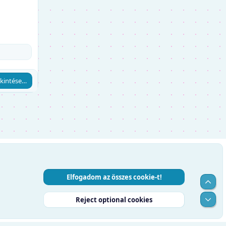
kintése…
Elfogadom az összes cookie-t!
Top
Alul
Reject optional cookies
RSS
Súgó
Kezdőlap