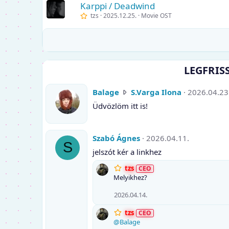
Karppi / Deadwind
tzs
2025.12.25.
Movie OST
LEGFRIS
B
Balage
S.Varga Ilona
2026.04.23
a
Üdvözlöm itt is!
l
a
g
Szabó Ágnes
2026.04.11.
S
e
jelszót kér a linkhez
í
r
tzs
t
Melyikhez?
S
2026.04.14.
.
V
tzs
a
@Balage