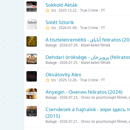
Sokkoló Akták
tzs
2025.12.22.
True Crime - YT
Sötét Sztorik
tzs
2026.01.09.
True Crime - YT
A tiszteletreméltó - آتابای fe
Balage
2026.07.29.
Közel-keleti filmek
Dehdari öröksége - ان
Balage
2026.07.25.
Közel-keleti filmek
Okvátovity Alex
tzs
2025.12.26.
True Crime - YT
Anyegin - Онегин feliratos (2024)
Balage
2026.07.23.
Orosz és posztszovjet filmek, 
Csendesek a hajnalok - зори здесь т
(2015)
Balage
2026.07.21.
Orosz és posztszovjet filmek, 