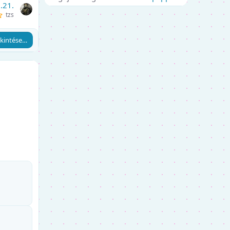
.21.
tzs
kintése…