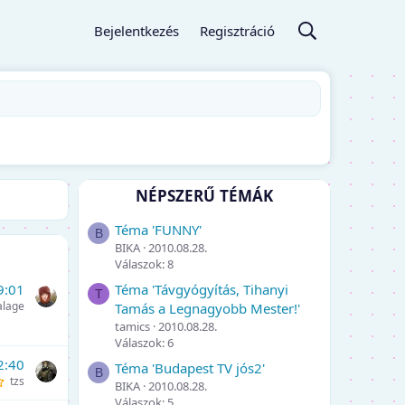
Bejelentkezés
Regisztráció
NÉPSZERŰ TÉMÁK
Téma 'FUNNY'
B
BIKA
2010.08.28.
Válaszok: 8
Téma 'Távgyógyítás, Tihanyi
9:01
T
alage
Tamás a Legnagyobb Mester!'
tamics
2010.08.28.
Válaszok: 6
2:40
Téma 'Budapest TV jós2'
B
tzs
BIKA
2010.08.28.
Válaszok: 5