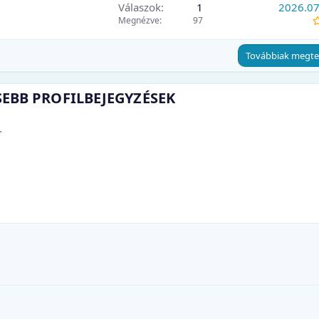
Válaszok
1
2026.07
Megnézve
97
Továbbiak megte
SEBB PROFILBEJEGYZÉSEK
.