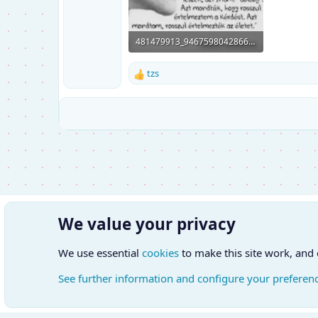
481479913_946759804286611_5396967363657358485_n.webp
58.6 KB · Megnézve: 83
tzs
R
e
a
k
c
i
ó
k
:
We value your privacy
We use essential
cookies
to make this site work, and
See further information and configure your preferen
Cookies
Hungarian (HU)
Kapcsol