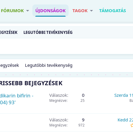
FÓRUMOK
ÚJDONSÁGOK
TAGOK
TÁMOGATÁS
JEGYZÉSEK
LEGUTÓBBI TEVÉKENYSÉG
ejegyzések
Legutóbbi tevékenység
RISSEBB BEJEGYZÉSEK
ikarin bifirin -
Válaszok
0
Szerda 1
Megnézve
25
B
iratos (2004) 93'
Válaszok
9
Kedd 2
Megnézve
972