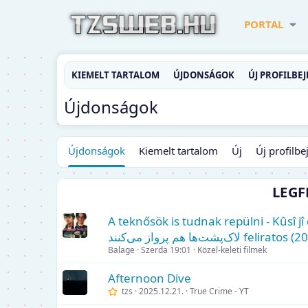
PORTAL
KIEMELT TARTALOM
ÚJDONSÁGOK
ÚJ PROFILBE
Újdonságok
Újdonságok
Kiemelt tartalom
Új
Új profilb
LEGF
A teknősök is tudnak repülni - Kûsî jî d
لاک‌پشت‌ها هم پرواز می‌کنند fel
Balage
Szerda 19:01
Közel-keleti filmek
Afternoon Dive
tzs
2025.12.21.
True Crime - YT