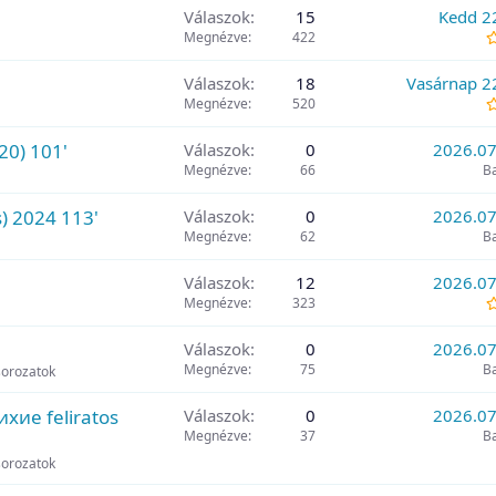
Válaszok
15
Kedd 2
Megnézve
422
Válaszok
18
Vasárnap 2
Megnézve
520
liratos (2020) 101'
Válaszok
0
2026.07
Megnézve
66
B
پرویزخ (feliratos) 2024 113'
Válaszok
0
2026.07
Megnézve
62
B
Válaszok
12
2026.07
Megnézve
323
Válaszok
0
2026.07
Megnézve
75
B
sorozatok
ихие feliratos
Válaszok
0
2026.07
Megnézve
37
B
sorozatok