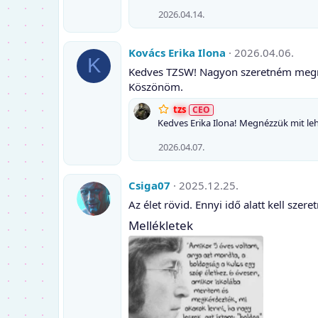
r
2026.04.14.
g
a
I
Kovács Erika Ilona
2026.04.06.
K
l
Kedves TZSW! Nagyon szeretném megnéz
o
Köszönöm.
n
a
tzs
p
Kedves Erika Ilona! Megnézzük mit le
r
2026.04.07.
o
f
i
Csiga07
2025.12.25.
l
Az élet rövid. Ennyi idő alatt kell sze
j
Mellékletek
á
b
a
.