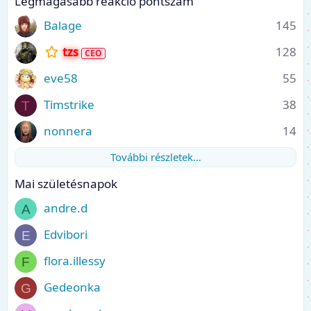
Legmagasabb reakció pontszám
Balage
145
tzs
128
eve58
55
Timstrike
38
T
nonnera
14
További részletek…
Mai születésnapok
andre.d
A
Edvibori
E
flora.illessy
F
Gedeonka
G