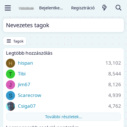
Bejelentkezés
Regisztráció
Nevezetes tagok
Tagok
Legtöbb hozzászólás
hispan
13,102
H
Tibi
8,544
T
jim67
8,126
J
Scarecrow
4,939
S
Csiga07
4,762
További részletek…