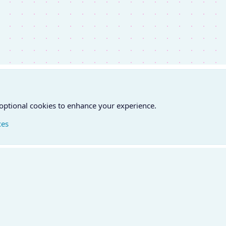
 optional cookies to enhance your experience.
ces
atfelvétel
Feltételek és szabályok
Adatvédelmi szabályzat