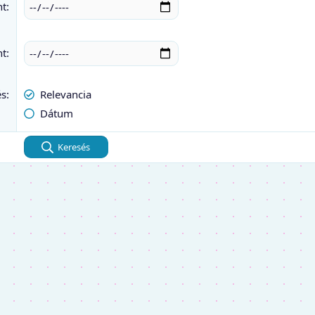
nt
nt
és
Relevancia
Dátum
Keresés