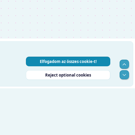
Elfogadom az összes cookie-t!
Top
Alul
Reject optional cookies
RSS
Súgó
Kezdőlap