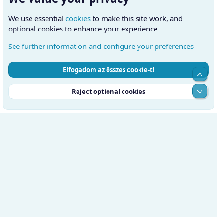
We use essential
cookies
to make this site work, and
optional cookies to enhance your experience.
See further information and configure your preferences
Elfogadom az összes cookie-t!
Cookies
Hungarian (HU)
Kapcsolatfelvétel
Top
Feltételek és szabályok
Adatvédelmi szabályzat
Súgó
Alul
Reject optional cookies
Kezdőlap
RSS