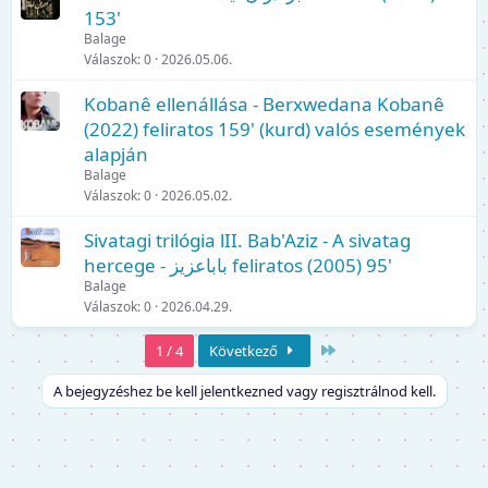
153'
Balage
Válaszok
0
2026.05.06.
Kobanê ellenállása - Berxwedana Kobanê
(2022) feliratos 159' (kurd) valós események
alapján
Balage
Válaszok
0
2026.05.02.
Sivatagi trilógia lII. Bab'Aziz - A sivatag
hercege - باباعزیز feliratos (2005) 95'
Balage
Válaszok
0
2026.04.29.
Utolsó
1 / 4
Következő
A bejegyzéshez be kell jelentkezned vagy regisztrálnod kell.