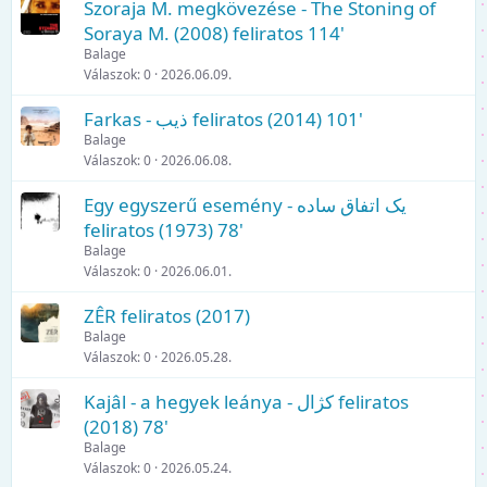
Szoraja M. megkövezése - The Stoning of
Soraya M. (2008) feliratos 114'
Balage
Válaszok
0
2026.06.09.
Farkas - ذيب feliratos (2014) 101'
Balage
Válaszok
0
2026.06.08.
Egy egyszerű esemény - یک اتفاق ساده
feliratos (1973) 78'
Balage
Válaszok
0
2026.06.01.
ZÊR feliratos (2017)
Balage
Válaszok
0
2026.05.28.
Kajâl - a hegyek leánya - کژال feliratos
(2018) 78'
Balage
Válaszok
0
2026.05.24.