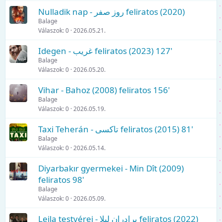
Nulladik nap - روز صفر feliratos (2020)
Balage
Válaszok
0
2026.05.21.
Idegen - غریب feliratos (2023) 127'
Balage
Válaszok
0
2026.05.20.
Vihar - Bahoz (2008) feliratos 156'
Balage
Válaszok
0
2026.05.19.
Taxi Teherán - تاکسی feliratos (2015) 81'
Balage
Válaszok
0
2026.05.14.
Diyarbakır gyermekei - Min Dît (2009)
feliratos 98'
Balage
Válaszok
0
2026.05.09.
Leila testvérei - برادران لیلا feliratos (2022)