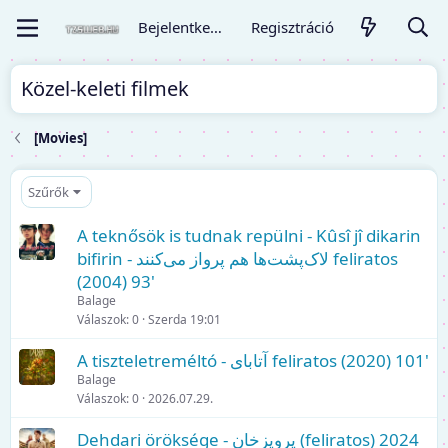
Bejelentkezés
Regisztráció
Közel-keleti filmek
[Movies]
Szűrők
A teknősök is tudnak repülni - Kûsî jî dikarin
bifirin - لاک‌پشت‌ها هم پرواز می‌کنند feliratos
(2004) 93'
Balage
Válaszok
0
Szerda 19:01
A tiszteletreméltó - آتابای feliratos (2020) 101'
Balage
Válaszok
0
2026.07.29.
Dehdari öröksége - پرویزخان (feliratos) 2024