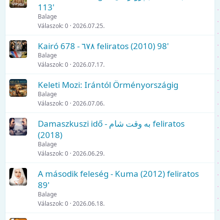
113'
Balage
Válaszok
0
2026.07.25.
Kairó 678 - ٦٧٨ feliratos (2010) 98'
Balage
Válaszok
0
2026.07.17.
Keleti Mozi: Irántól Örményországig
Balage
Válaszok
0
2026.07.06.
Damaszkuszi idő - به وقت شام feliratos
(2018)
Balage
Válaszok
0
2026.06.29.
A második feleség - Kuma (2012) feliratos
89'
Balage
Válaszok
0
2026.06.18.