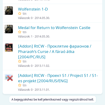
Wolfenstein 1-D
tzs
Válaszok
0
2014.05.30.
Medal for Return to Wolfenstein Castle
tzs
Válaszok
1
2014.05.30.
[Addon] RtCW - Проклятие фараонов /
Pharaoh’s Curse / A fáraó átka
[2004/PC/RUS]
tzs
Válaszok
0
2013.11.02.
[Addon] RtCW - Проект 51 / Project 51 / 51-
es projekt [2004/RUS/ENG]
tzs
Válaszok
0
2013.11.01.
A bejegyzéshez be kell jelentkezned vagy regisztrálnod kell.