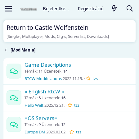
Bejelentkezés
Regisztráció
Return to Castle Wolfenstein
[Single-, Multiplayer, Mods, Cfg-s, Serverlist, Downloads]
[Mod Mania]
Game Descriptions
Témák
11
Üzenetek
14
RTCW Modifications
2022.11.15.
tzs
« English RtcW »
Témák
6
Üzenetek
16
Hallo Welt
2025.12.21.
tzs
=OS Servers=
Témák
9
Üzenetek
12
Europe DM
2026.02.02.
tzs