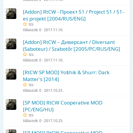
[Addon] RtCW - Проект 51 / Project 51 / 51-
es projekt [2004/RUS/ENG]
tzs
Válaszok
0
2017.11.10.
[Addon] RtCW – Диверсант / Diversant
(Saboteur) / Szabotőr [2005/PC/RUS/ENG]
tzs
Válaszok
0
2017.11.10.
[RtCW SP MOD] Yo$hik & Shurr: Dark
Matter's [2014]
tzs
Válaszok
0
2017.10.25.
[SP MOD] RtCW Cooperative MOD
[PC/ENG/HU]
tzs
Válaszok
0
2017.10.25.
[SP MOD] RtCW Cooperative MOD