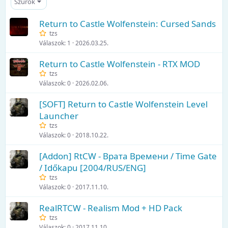
Szűrők
Return to Castle Wolfenstein: Cursed Sands
tzs
Válaszok
1
2026.03.25.
Return to Castle Wolfenstein - RTX MOD
tzs
Válaszok
0
2026.02.06.
[SOFT] Return to Castle Wolfenstein Level
Launcher
tzs
Válaszok
0
2018.10.22.
[Addon] RtCW - Врата Времени / Time Gate
/ Időkapu [2004/RUS/ENG]
tzs
Válaszok
0
2017.11.10.
RealRTCW - Realism Mod + HD Pack
tzs
Válaszok
0
2017.11.10.