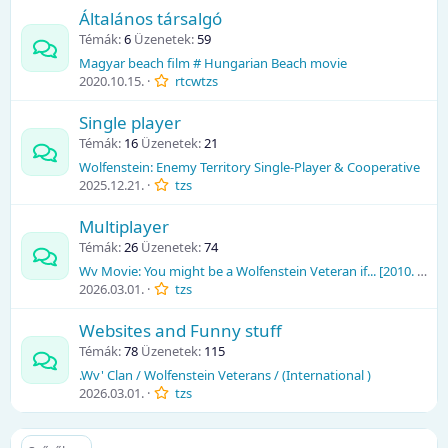
Általános társalgó
Témák
6
Üzenetek
59
Magyar beach film # Hungarian Beach movie
2020.10.15.
rtcwtzs
Single player
Témák
16
Üzenetek
21
Wolfenstein: Enemy Territory Single-Player & Cooperative
2025.12.21.
tzs
Multiplayer
Témák
26
Üzenetek
74
Wv Movie: You might be a Wolfenstein Veteran if... [2010. okt. 14.]
2026.03.01.
tzs
Websites and Funny stuff
Témák
78
Üzenetek
115
.Wv' Clan / Wolfenstein Veterans / (International )
2026.03.01.
tzs