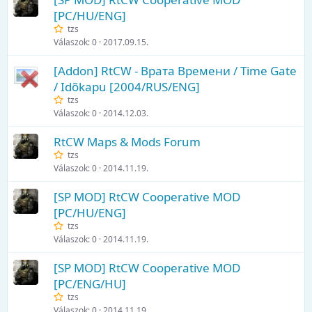
[PC/HU/ENG]
tzs
Válaszok
0
2017.09.15.
[Addon] RtCW - Врата Времени / Time Gate
/ Idõkapu [2004/RUS/ENG]
tzs
Válaszok
0
2014.12.03.
RtCW Maps & Mods Forum
tzs
Válaszok
0
2014.11.19.
[SP MOD] RtCW Cooperative MOD
[PC/HU/ENG]
tzs
Válaszok
0
2014.11.19.
[SP MOD] RtCW Cooperative MOD
[PC/ENG/HU]
tzs
Válaszok
0
2014.11.19.