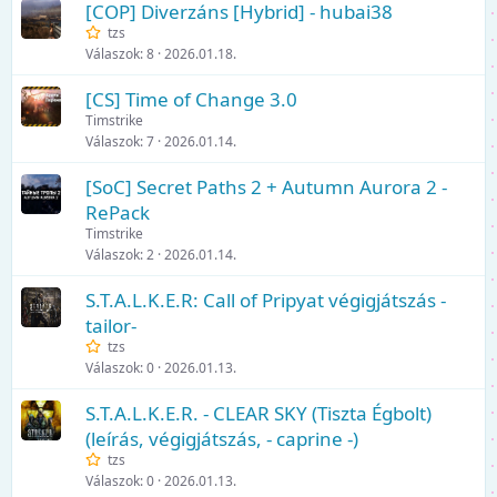
[COP] Diverzáns [Hybrid] - hubai38
tzs
Válaszok
8
2026.01.18.
[CS] Time of Change 3.0
Timstrike
Válaszok
7
2026.01.14.
[SoC] Secret Paths 2 + Autumn Aurora 2 -
RePack
Timstrike
Válaszok
2
2026.01.14.
S.T.A.L.K.E.R: Call of Pripyat végigjátszás -
tailor-
tzs
Válaszok
0
2026.01.13.
S.T.A.L.K.E.R. - CLEAR SKY (Tiszta Égbolt)
(leírás, végigjátszás, - caprine -)
tzs
Válaszok
0
2026.01.13.