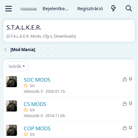
Bejelentkezés
Regisztráció
S.T.A.L.K.E.R.
[S.T.A.L.K.E.R. Mods, Cfg-s, Downloads]
[Mod Mania]
Szűrők
Z
K
SOC MODS
á
i
tzs
Válaszok
5
2026.01.10.
r
e
o
m
Z
K
CS MODS
l
e
á
i
tzs
v
l
Válaszok
0
2014.11.09.
r
e
a
t
o
m
Z
K
COP MODS
l
e
á
i
tzs
v
l