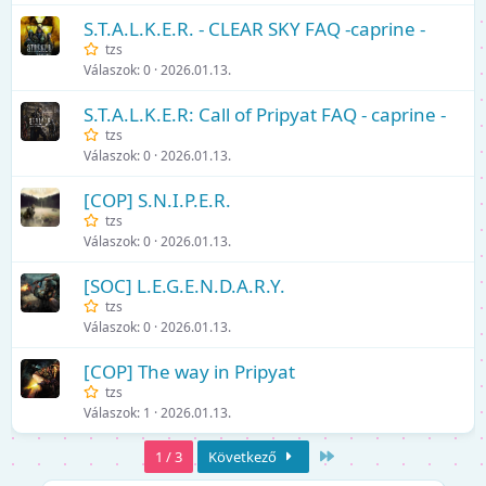
S.T.A.L.K.E.R. - CLEAR SKY FAQ -caprine -
tzs
Válaszok
0
2026.01.13.
S.T.A.L.K.E.R: Call of Pripyat FAQ - caprine -
tzs
Válaszok
0
2026.01.13.
[COP] S.N.I.P.E.R.
tzs
Válaszok
0
2026.01.13.
[SOC] L.E.G.E.N.D.A.R.Y.
tzs
Válaszok
0
2026.01.13.
[COP] The way in Pripyat
tzs
Válaszok
1
2026.01.13.
Utolsó
1 / 3
Következő