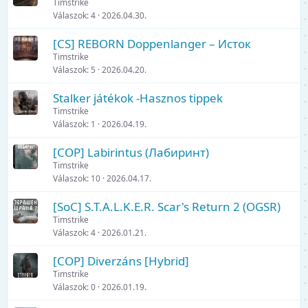
Timstrike
Válaszok
4
2026.04.30.
[CS] REBORN Doppenlanger – Исток
Timstrike
Válaszok
5
2026.04.20.
Stalker játékok -Hasznos tippek
Timstrike
Válaszok
1
2026.04.19.
[COP] Labirintus (Лабиринт)
Timstrike
Válaszok
10
2026.04.17.
[SoC] S.T.A.L.K.E.R. Scar's Return 2 (OGSR)
Timstrike
Válaszok
4
2026.01.21.
[COP] Diverzáns [Hybrid]
Timstrike
Válaszok
0
2026.01.19.