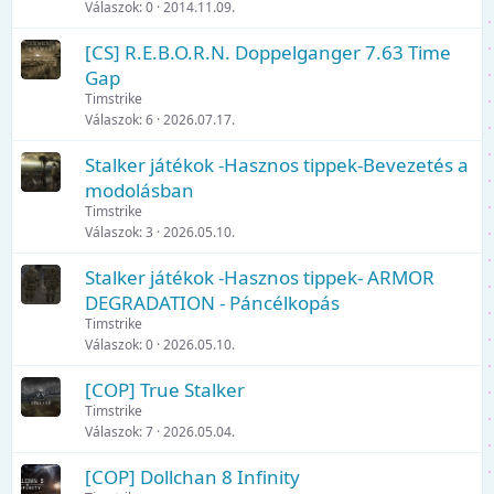
Válaszok
0
2014.11.09.
r
e
a
t
o
m
[CS] R.E.B.O.R.N. Doppelganger 7.63 Time
l
e
Gap
v
l
Timstrike
a
t
Válaszok
6
2026.07.17.
Stalker játékok -Hasznos tippek-Bevezetés a
modolásban
Timstrike
Válaszok
3
2026.05.10.
Stalker játékok -Hasznos tippek- ARMOR
DEGRADATION - Páncélkopás
Timstrike
Válaszok
0
2026.05.10.
[COP] True Stalker
Timstrike
Válaszok
7
2026.05.04.
[COP] Dollchan 8 Infinity