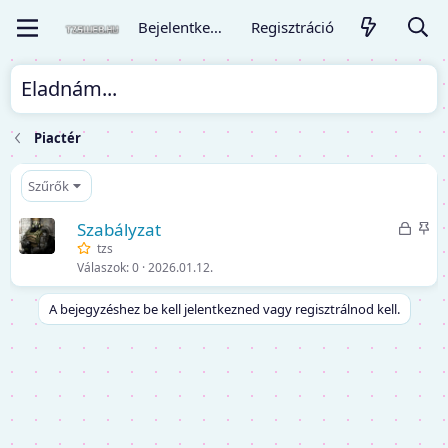
Bejelentkezés
Regisztráció
Eladnám...
Piactér
Szűrők
Z
K
Szabályzat
á
i
tzs
Válaszok
0
2026.01.12.
r
e
o
m
A bejegyzéshez be kell jelentkezned vagy regisztrálnod kell.
l
e
v
l
a
t