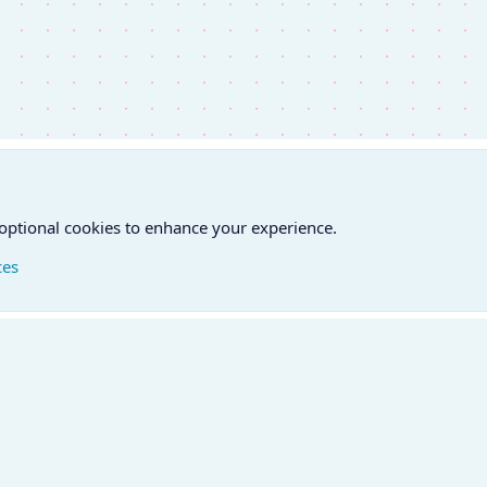
 optional cookies to enhance your experience.
ces
atfelvétel
Feltételek és szabályok
Adatvédelmi szabályzat