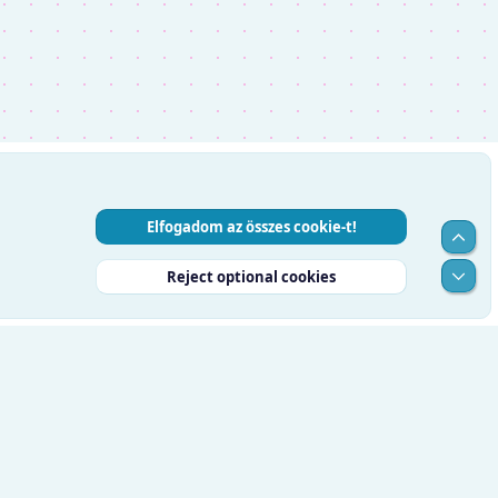
Elfogadom az összes cookie-t!
Top
Alul
Reject optional cookies
RSS
Súgó
Kezdőlap