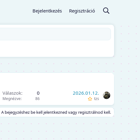
Bejelentkezés
Regisztráció
Válaszok
0
2026.01.12.
Megnézve
86
tzs
m
A bejegyzéshez be kell jelentkezned vagy regisztrálnod kell.