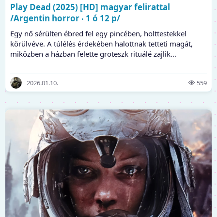
Play Dead (2025) [HD] magyar felirattal
/Argentin horror ‧ 1 ó 12 p/
Egy nő sérülten ébred fel egy pincében, holttestekkel
körülvéve. A túlélés érdekében halottnak tetteti magát,
miközben a házban felette groteszk rituálé zajlik...
2026.01.10.
559