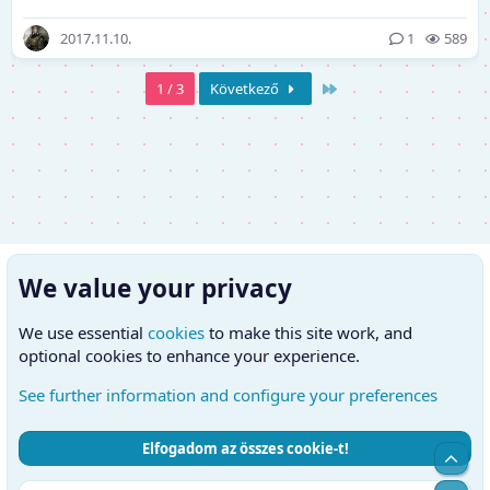
2017.11.10.
1
589
Utolsó
1 / 3
Következő
We value your privacy
We use essential
cookies
to make this site work, and
optional cookies to enhance your experience.
See further information and configure your preferences
Elfogadom az összes cookie-t!
Cookies
Hungarian (HU)
Kapcsolatfelvétel
Feltételek és szabályok
Adatvédelmi szabályzat
Súgó