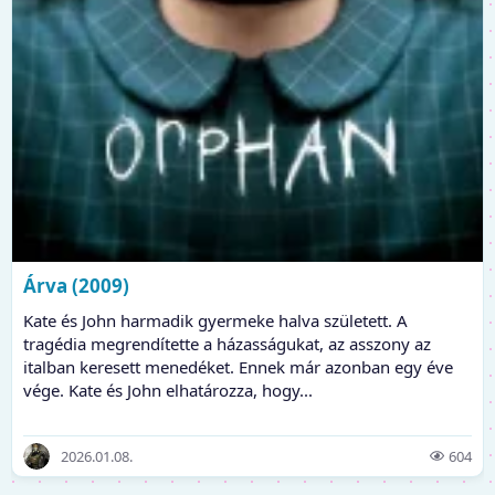
Árva (2009)
Kate és John harmadik gyermeke halva született. A
tragédia megrendítette a házasságukat, az asszony az
italban keresett menedéket. Ennek már azonban egy éve
vége. Kate és John elhatározza, hogy...
2026.01.08.
604