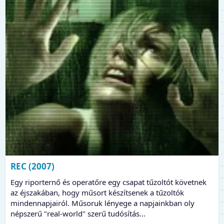
REC (2007)
Egy riporternő és operatőre egy csapat tűzoltót követnek
az éjszakában, hogy műsort készítsenek a tűzoltók
mindennapjairól. Műsoruk lényege a napjainkban oly
népszerű "real-world" szerű tudósítás...