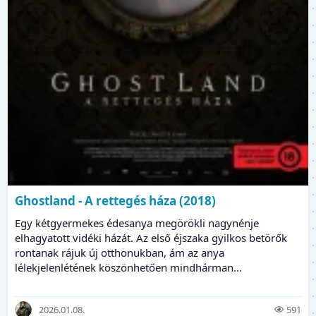
Ghostland - A rettegés háza (2018)
Egy kétgyermekes édesanya megörökli nagynénje
elhagyatott vidéki házát. Az első éjszaka gyilkos betörők
rontanak rájuk új otthonukban, ám az anya
lélekjelenlétének köszönhetően mindhárman...
2026.01.08.
591