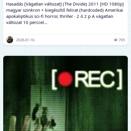
Hasadás [Vágatlan változat] (The Divide) 2011 [HD 1080p]
magyar szinkron + kiegészítő felirat (hardcoded) Amerikai
apokaliptikus sci-fi horror, thriller ‧ 2 ó 2 p A vágatlan
változat 10 perccel...
2026.01.10.
705