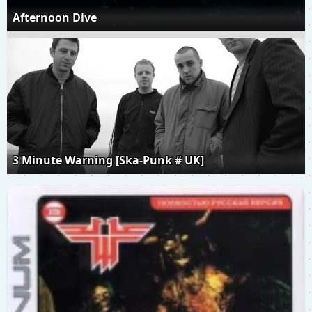
Afternoon Dive
3 Minute Warning [Ska-Punk # UK]