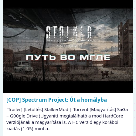
[COP] Spectrum Project: Út a homályba
[Trailer] [Letöltés] StalkerMod | Torrent [Magyarítás] SaGa
– G00gle Drive (Ugyanitt megtalálható a mod HardCore
verziójának a magyarítása is. A HC verzió egy korábbi
kiadás (1.05) mint a...