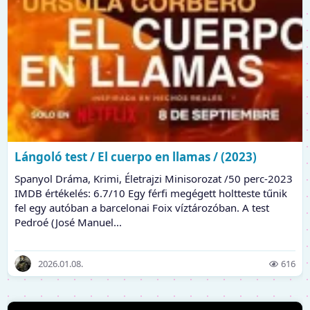
Lángoló test / El cuerpo en llamas / (2023)
Spanyol Dráma, Krimi, Életrajzi Minisorozat /50 perc-2023
IMDB értékelés: 6.7/10 Egy férfi megégett holtteste tűnik
fel egy autóban a barcelonai Foix víztározóban. A test
Pedroé (José Manuel...
2026.01.08.
616