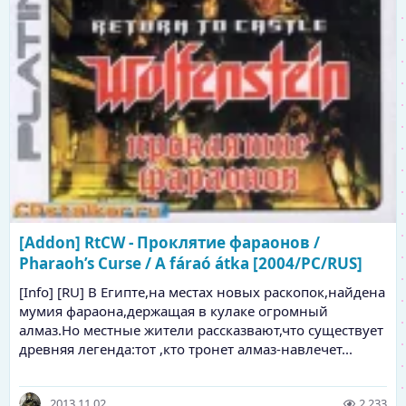
[Addon] RtCW - Проклятие фараонов /
Pharaoh’s Curse / A fáraó átka [2004/PC/RUS]
[Info] [RU] В Египте,на местах новых раскопок,найдена
мумия фараона,держащая в кулаке огромный
алмаз.Но местные жители рассказвают,что существует
древняя легенда:тот ,кто тронет алмаз-навлечет...
2013.11.02.
2,233