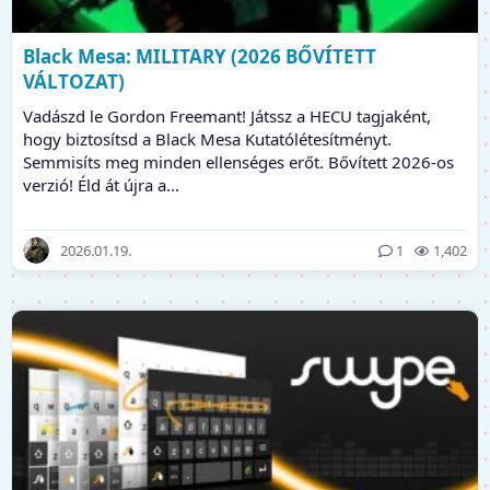
Black Mesa: MILITARY (2026 BŐVÍTETT
VÁLTOZAT)
Vadászd le Gordon Freemant! Játssz a HECU tagjaként,
hogy biztosítsd a Black Mesa Kutatólétesítményt.
Semmisíts meg minden ellenséges erőt. Bővített 2026-os
verzió! Éld át újra a...
2026.01.19.
1
1,402