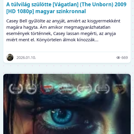
A túlvilág szülötte [Vágatlan] (The Unborn) 2009
[HD 1080p] magyar szinkronnal
Casey Bell gyűlölte az anyját, amiért az kisgyermekként
magára hagyta. Ám amikor megmagyarázhatatlan
események történnek, Casey lassan megérti, az anyja
miért ment el. Könyörtelen álmok kínozzák...
2026.01.10.
669