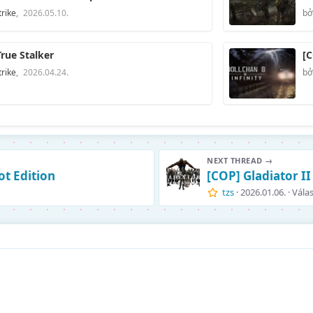
rike
,
2026.05.10.
bở
rue Stalker
[C
rike
,
2026.04.24.
bở
NEXT THREAD →
ot Edition
[COP] Gladiator II
tzs
2026.01.06.
Válas