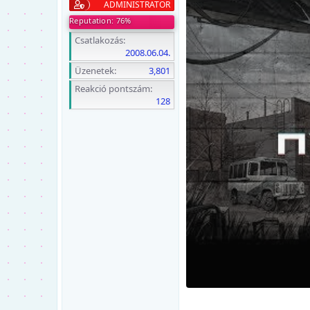
ADMINISTRATOR
Reputation: 76%
Csatlakozás
2008.06.04.
Üzenetek
3,801
Reakció pontszám
128