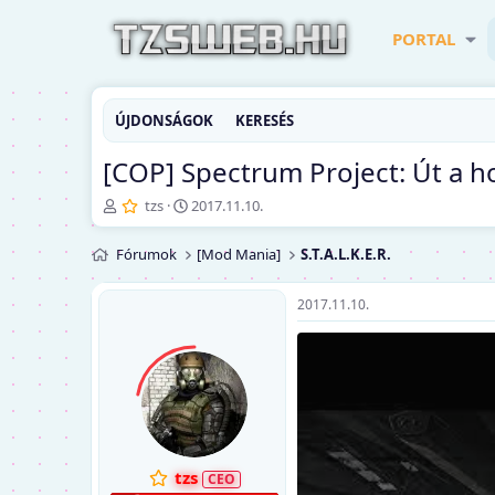
PORTAL
ÚJDONSÁGOK
KERESÉS
[COP] Spectrum Project: Út a 
T
K
tzs
2017.11.10.
é
e
m
z
Fórumok
[Mod Mania]
S.T.A.L.K.E.R.
a
d
i
ő
n
d
2017.11.10.
d
á
í
t
t
u
ó
m
tzs