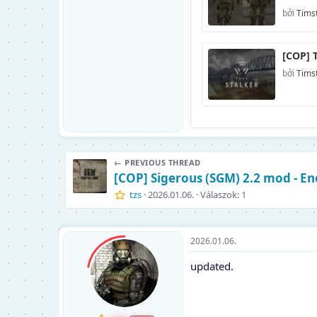
bởi
Timst
[COP] T
bởi
Timst
← PREVIOUS THREAD
[COP] Sigerous (SGM) 2.2 mod - En
tzs
2026.01.06.
Válaszok: 1
2026.01.06.
updated.