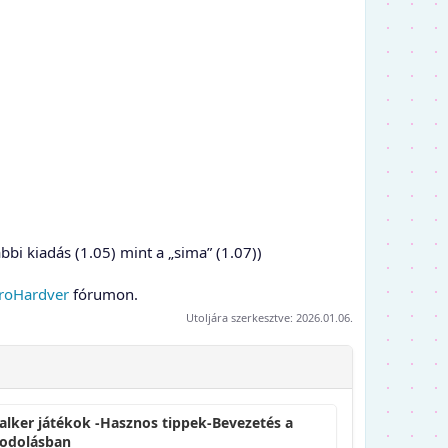
bi kiadás (1.05) mint a „sima” (1.07))
roHardver
fórumon.
Utoljára szerkesztve:
2026.01.06.
alker játékok -Hasznos tippek-Bevezetés a
odolásban