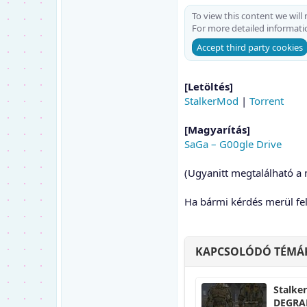
To view this content we will
For more detailed informati
Accept third party cookies
[Letöltés]
StalkerMod
|
Torrent
[Magyarítás]
SaGa – G00gle Drive
(Ugyanitt megtalálható a 
Ha bármi kérdés merül fe
KAPCSOLÓDÓ TÉMÁ
Stalke
DEGRAD