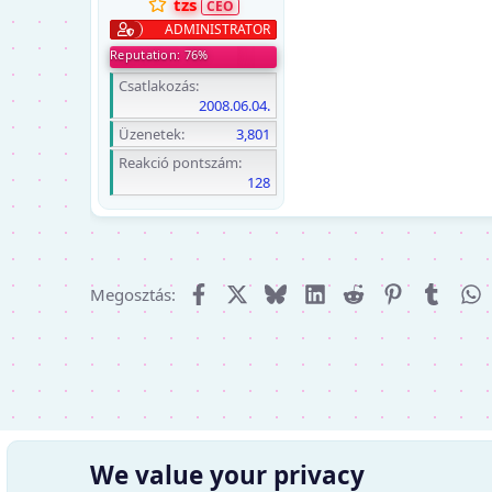
tzs
ADMINISTRATOR
Reputation: 76%
Csatlakozás
2008.06.04.
Üzenetek
3,801
Reakció pontszám
128
Facebook
X (Twitter)
Bluesky
LinkedIn
Reddit
Pinterest
Tumbl
W
Megosztás:
We value your privacy