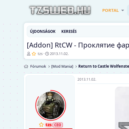
PORTAL
ÚJDONSÁGOK
KERESÉS
[Addon] RtCW - Проклятие фара
T
K
tzs
2013.11.02.
é
e
m
z
Fórumok
[Mod Mania]
Return to Castle Wolfenst
a
d
i
ő
n
d
2013.11.02.
d
á
í
t
t
u
ó
m
tzs