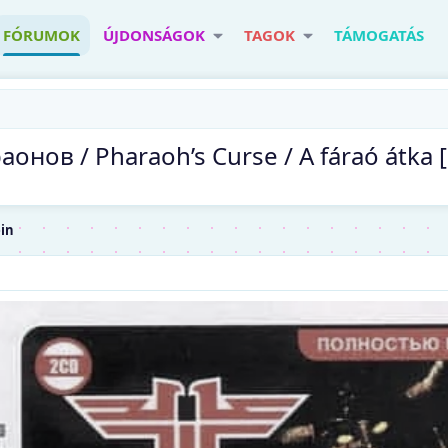
FÓRUMOK
ÚJDONSÁGOK
TAGOK
TÁMOGATÁS
онов / Pharaoh’s Curse / A fáraó átka
ein