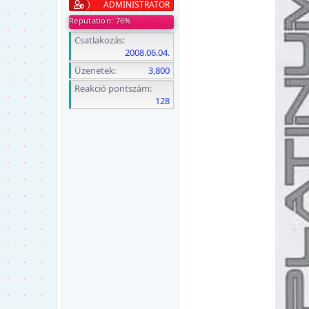
ADMINISTRATOR
Reputation: 76%
Csatlakozás
2008.06.04.
Üzenetek
3,800
Reakció pontszám
128