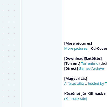
[More pictures]
More pictures
|
Cd-Cove
[Download][Letöltés]
[Torrent]
Torrentino
(clic
[Direct]
Games-Archive
[Magyarítás]
A fáraó átka :: hosted by 
Köszönet jár Killmask-n
(Killmask site)