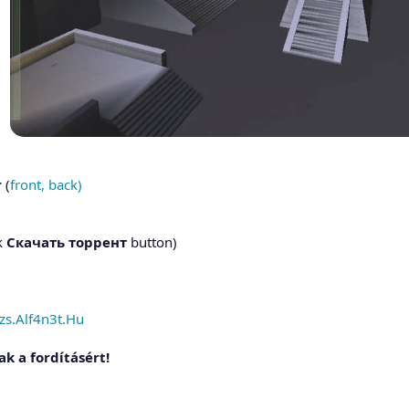
r
(
front,
back)
k
Скачать торрент
button)
Tzs.Alf4n3t.Hu
ak a fordításért!