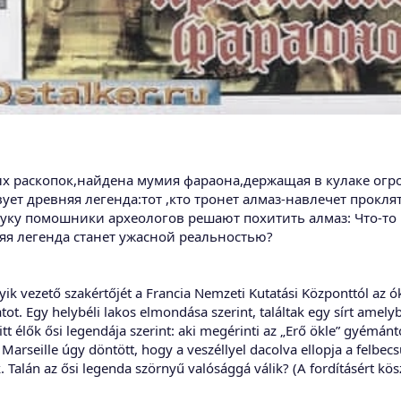
вых раскопок,найдена мумия фараона,держащая в кулаке ог
вует древняя легенда:тот ,кто тронет алмаз-навлечет прокл
уку помошники археологов решают похитить алмаз: Что-то п
яя легенда станет ужасной реальностью?
yik vezető szakértőjét a Francia Nemzeti Kutatási Központtól az ó
atot. Egy helybéli lakos elmondása szerint, találtak egy sírt ame
t élők ősi legendája szerint: aki megérinti az „Erő ökle” gyémánt
s Marseille úgy döntött, hogy a veszéllyel dacolva ellopja a felbe
 Talán az ősi legenda szörnyű valósággá válik? (A fordításért kös