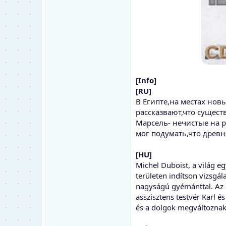
[Info]
[RU]
В Египте,на местах но
рассказвают,что сущест
Марсель- нечистые на р
мог подумать,что древн
[HU]
Michel Duboist, a világ eg
területen indítson vizsgál
nagyságú gyémánttal. Az it
asszisztens testvér Karl é
és a dolgok megváltoznak.