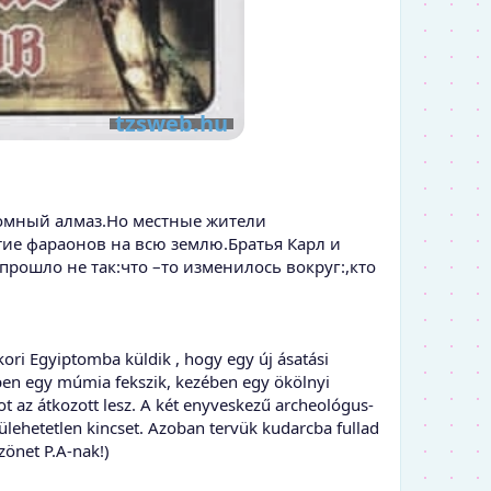
ромный алмаз.Но местные жители
ятие фараонов на всю землю.Братья Карл и
рошло не так:что –то изменилось вокруг:,кто
kori Egyiptomba küldik , hogy egy új ásatási
lyben egy múmia fekszik, kezében egy ökölnyi
ot az átkozott lesz. A két enyveskezű archeológus-
csülehetetlen kincset. Azoban tervük kudarcba fullad
zönet P.A-nak!)