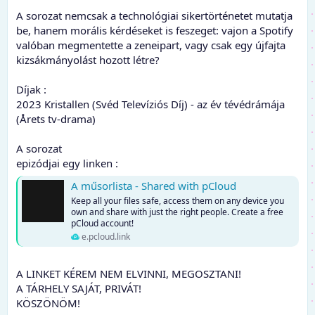
A sorozat nemcsak a technológiai sikertörténetet mutatja
be, hanem morális kérdéseket is feszeget: vajon a Spotify
valóban megmentette a zeneipart, vagy csak egy újfajta
kizsákmányolást hozott létre?
Díjak :
2023 Kristallen (Svéd Televíziós Díj) - az év tévédrámája
(Årets tv-drama)
A sorozat
epizódjai egy linken :
A műsorlista - Shared with pCloud
Keep all your files safe, access them on any device you
own and share with just the right people. Create a free
pCloud account!
e.pcloud.link
A LINKET KÉREM NEM ELVINNI, MEGOSZTANI!
A TÁRHELY SAJÁT, PRIVÁT!
KÖSZÖNÖM!