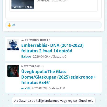
bởi
eve58
,
2026.02.24.
tzs
R
e
a
k
← PREVIOUS THREAD
c
Emberrablás - DNA (2019-2023)
i
ó
feliratos 2 évad 14 epizód
k
Balage
2026.04.09.
Válaszok: 0
:
NEXT THREAD →
Üvegkupola/The Glass
Dome/Glaskupan (2025) szinkronos +
feliratos 6x46'
eve58
2026.02.28.
Válaszok: 0
A válaszhoz be kell jelentkezned vagy regisztrálnod kell.