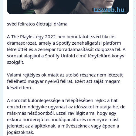
svéd feliratos életrajzi dráma
A The Playlist egy 2022-ben bemutatott svéd fikciós
drámasorozat, amely a Spotify zenehallgatási platform
létrejöttét és a zeneipar forradalmasítását dolgozza fel. A
sorozat alapjául a Spotify Untold című tényfeltáró könyv
szolgált.
Valami rejtélyes ok miatt az utolsó részhez nem létezett
fellelhető magyar nyelvű felirat. Ezért azt saját magam
készítettem.
A sorozat különlegessége a felépítésében rejlik: a hat
epizód mindegyike ugyanazt az időszakot mutatja be, de
más-más nézőpontból. Ezzel rávilágít arra, hogy egy
ekkora horderejű technológiai áttörés mennyire mást
jelentett az alapítóknak, a művészeknek vagy éppen a
jogászoknak.