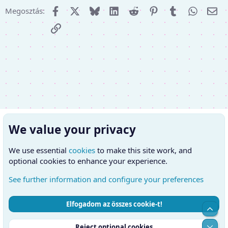
Facebook
X (Twitter)
Bluesky
LinkedIn
Reddit
Pinterest
Tumblr
WhatsA
E-m
Megosztás:
Link
We value your privacy
We use essential
cookies
to make this site work, and
optional cookies to enhance your experience.
See further information and configure your preferences
Elfogadom az összes cookie-t!
Cookies
Hungarian (HU)
Kapcsolatfelvétel
Top
Feltételek és szabályok
Adatvédelmi szabályzat
Súgó
Alul
Reject optional cookies