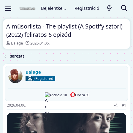
Bejelentkezés
Regisztráció
A műsorlista - The playlist (A Spotify sztori)
(2022) feliratos 6 epizód
T
K
Balage
2026.04.06.
é
e
m
z
sorozat
a
d
i
ő
n
d
Balage
d
á
Registered
í
t
t
u
ó
m
Android 10
Opera 96
2026.04.06.
#1