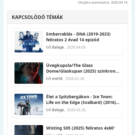
Utoljára szerkesztve:
2026.04.14.
KAPCSOLÓDÓ TÉMÁK
Emberrablás - DNA (2019-2023)
feliratos 2 évad 14 epizód
bởi
Balage
,
2026.04.09.
Üvegkupola/The Glass
Dome/Glaskupan (2025) szinkronos
+ feliratos 6x46'
bởi
eve58
,
2026.02.28.
Élet a Spitzbergákon - Ice Town:
Life on the Edge (Svalbard) (2016)
szinkronizált 10 epizód
bởi
Balage
,
2026.02.26.
Wisting S05 (2025) feliratos 4x60'