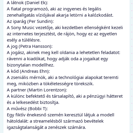
A látnok (Daniel Ek):
A fiatal programozó, aki az ingyenes és legális
zenehallgatás víziójával akarja letörni a kalózkodást.
Az iparág (Per Sundin):
A Sony Music vezetője, aki kezdetben ellenségként kezeli
az internetes terjesztést, de rájön, hogy ez az egyetlen
esély a túlélésre.
A jog (Petra Hansson):
A jogász, akinek meg kell oldania a lehetetlen feladatot:
rávenni a kiadókat, hogy adják oda a jogaikat egy
bizonytalan modellhez.
A kód (Andreas Ehn):
A zseniális mérnök, aki a technológiai alapokat teremti
meg, miközben a tökéletességre törekszik.
A partner (Martin Lorentzon):
A különc befektető és társalapító, aki a pénzügyi hátteret
és a lelkesedést biztosítja.
A művész (Bobbi T):
Egy fiktív énekesnő szemén keresztül látjuk a modell
hátoldalát: a streamelésből származó bevételek
igazságtalanságát a zenészek számára.