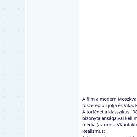
orosz feliratos romantik
A film a modern Moszkva e
főszereplő Ljolja és Vika,
A történet a klasszikus "R
bizonytalanságaival kell 
média (az orosz VKontakte)
Realizmus: