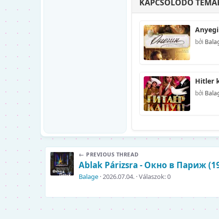
KAPCSOLÓDÓ TÉMÁ
bởi
Bala
bởi
Bala
← PREVIOUS THREAD
Ablak Párizsra - Окно в Париж (19
Balage
2026.07.04.
Válaszok: 0