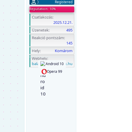
Registered
Reputation: 10%
Csatlakozás
2025.12.21.
Üzenetek
495
Reakció pontszám
145
Hely
Komárom
Webhely
balagefilm.blogolok.hu
Android 10
Opera 99