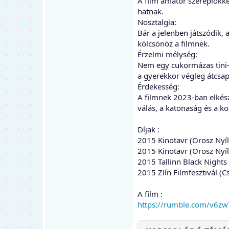
A film amatőr szereplőkke
hatnak.
Nosztalgia:
Bár a jelenben játszódik, 
kölcsönöz a filmnek.
Érzelmi mélység:
Nem egy cukormázas tini-r
a gyerekkor végleg átcsap
Érdekesség:
A filmnek 2023-ban elkész
válás, a katonaság és a k
Díjak :
2015 Kinotavr (Orosz Nyílt
2015 Kinotavr (Orosz Nyílt
2015 Tallinn Black Nights 
2015 Zlín Filmfesztivál (C
A film :
https://rumble.com/v6z