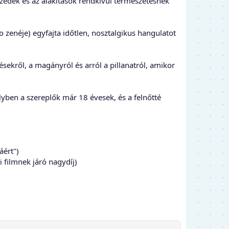
eszédek és az alakítások rendkívül természetesnek
o zenéje) egyfajta időtlen, nosztalgikus hangulatot
sekről, a magányról és arról a pillanatról, amikor
lyben a szereplők már 18 évesek, és a felnőtté
áért")
i filmnek járó nagydíj)