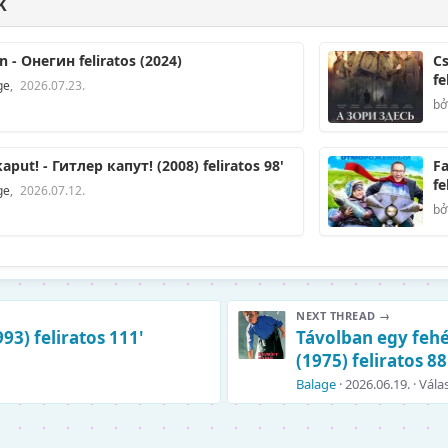
K
Anyegin - Онегин feliratos (2024)
Cs
fe
ge
,
2026.07.23.
bở
Hitler kaput! - Гитлер капут! (2008) feliratos 98'
Fa
fe
ge
,
2026.07.12.
bở
NEXT THREAD →
93) feliratos 111'
Távolban egy fehé
(1975) feliratos 88
Balage
2026.06.19.
Vála