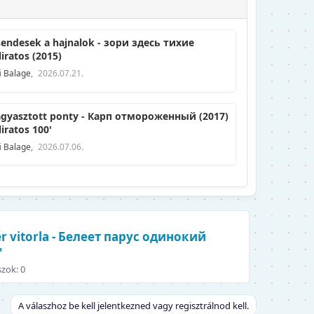
endesek a hajnalok - зори здесь тихие
liratos (2015)
i
Balage
,
2026.07.21.
gyasztott ponty - Карп отмороженный (2017)
liratos 100'
i
Balage
,
2026.07.06.
r vitorla - Белеет парус одинокий
'
szok: 0
A válaszhoz be kell jelentkezned vagy regisztrálnod kell.