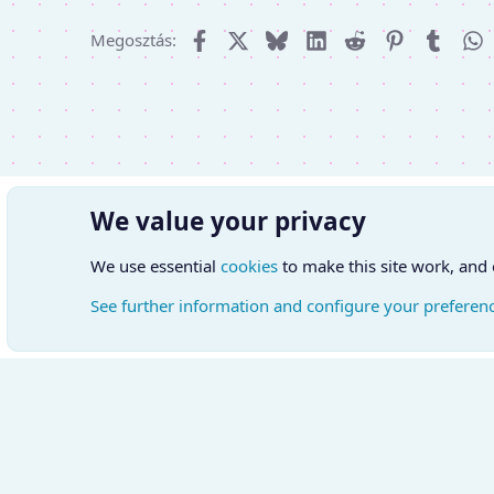
Facebook
X (Twitter)
Bluesky
LinkedIn
Reddit
Pinterest
Tumbl
W
Megosztás:
We value your privacy
We use essential
cookies
to make this site work, and
See further information and configure your preferen
Cookies
Hungarian (HU)
Kapcsol