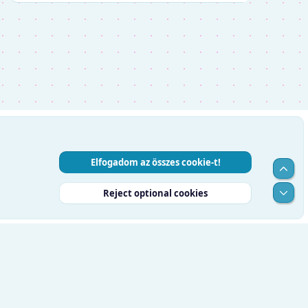
Elfogadom az összes cookie-t!
Top
Alul
Reject optional cookies
RSS
Súgó
Kezdőlap