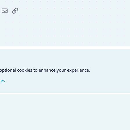
r
hatsApp
E-mail
Link
 optional cookies to enhance your experience.
ces
atfelvétel
Feltételek és szabályok
Adatvédelmi szabályzat