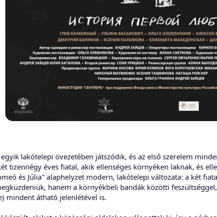
us dráma
gyik lakótelepi övezetében játszódik, és az első szerelem minde
 két tizennégy éves fiatal, akik ellenséges környéken laknak, és el
ómeó és Júlia" alaphelyzet modern, lakótelepi változata: a két fia
megküzdeniük, hanem a környékbeli bandák közötti feszültséggel, 
 mindent átható jelenlétével is.