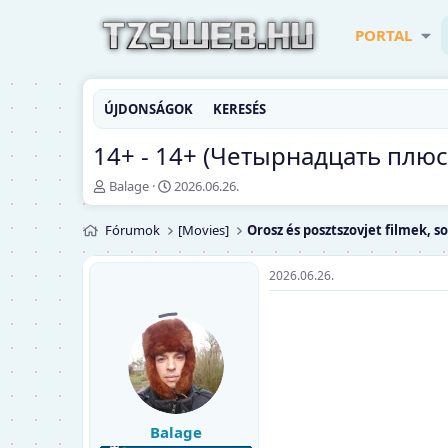
PORTAL
ÚJDONSÁGOK
KERESÉS
14+ - 14+ (Четырнадцать плюс) 
T
K
Balage
2026.06.26.
é
e
m
z
Fórumok
[Movies]
Orosz és posztszovjet filmek, s
a
d
i
ő
n
d
2026.06.26.
d
á
í
t
t
u
ó
m
Balage