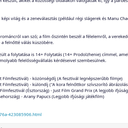
l készült, akiket a közösségi oldalakon válogattak ki, így a párb
a képi világ és a zeneválasztás (például régi slágerek és Manu Cha
ománcról van szó; a film őszintén beszél a félelemről, a verekedé
 a felnőtté válás küszöbére.
ült a folytatása is 14+ Folytatás (14+ Prodolzhenie) címmel, ame
omolyabb felelősségvállalás kérdéseivel szembesülnek.
 Filmfesztivál) - közönségdíj (A fesztivál legnépszerűbb filmje)
 Filmfesztivál) - különdíj ("A kora felnőttkor szívszorító ábrázolás
Filmfesztivál (Észtország) - Just Film Grand Prix (A legjobb ifjúság
sehország) - Arany Papucs (Legjobb ifjúsági játékfilm)
w76a-423085906.html