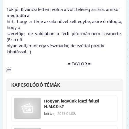
Tök jó. Kíváncsi lettem volna a volt feleség arcára, amikor
megtudta a
hírt, hogy a férje azzala nôvel kelt egybe, akire ô ráfogta,
hogy a
szeretôje, de valójában a férfi jóformán nem is ismerte.
(Ez a nô
olyan volt, mint egy vészmadár, de ezúttal pozitív
kihatással...)
-= TAYLOR =-

KAPCSOLÓDÓ TÉMÁK
Hogyan legyünk igazi falusi
H.M.CS-k?
bởi
tzs
,
2018.01.08.