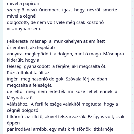
mivel a papíron
szereplô nevû úriembert igaz, hogy névrôl ismerte -
mivel a cégnél
dolgozott-, de nem volt vele még csak köszönô
viszonyban sem.
Felkereste másnap a munkahelyen az említett
úriembert, aki legalább
annyira meglepôdött a dolgon, mint ô maga. Másnapra
kiderült, hogy a
feleség gyanakodott a férjére, aki megcsalta ôt.
Rúzsfoltokat talált az
ingén meg hasonló dolgok. Szóvala férj valóban
megcsalta a feleségét,
de ettôl még nem értették mi köze lehet ennek a
lánynak az ô
válásához. A férfi felesége valakitôl megtudta, hogy a
cégnél dolgozó
titkárnô az illetô, akivel felszarvazzák. Ez így is volt, csak
éppen
pár irodával arrébb, egy másik "kisfônök" titkárnôje.