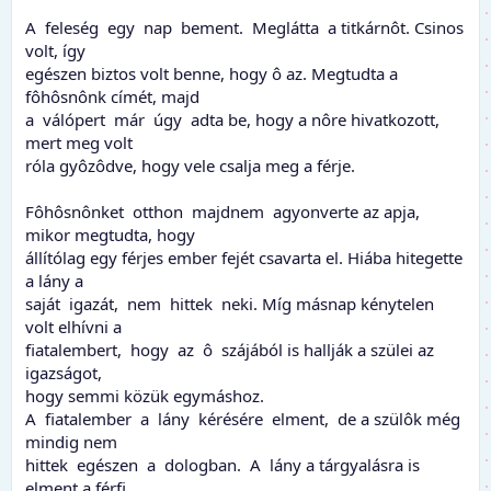
A feleség egy nap bement. Meglátta a titkárnôt. Csinos
volt, így
egészen biztos volt benne, hogy ô az. Megtudta a
fôhôsnônk címét, majd
a válópert már úgy adta be, hogy a nôre hivatkozott,
mert meg volt
róla gyôzôdve, hogy vele csalja meg a férje.
Fôhôsnônket otthon majdnem agyonverte az apja,
mikor megtudta, hogy
állítólag egy férjes ember fejét csavarta el. Hiába hitegette
a lány a
saját igazát, nem hittek neki. Míg másnap kénytelen
volt elhívni a
fiatalembert, hogy az ô szájából is hallják a szülei az
igazságot,
hogy semmi közük egymáshoz.
A fiatalember a lány kérésére elment, de a szülôk még
mindig nem
hittek egészen a dologban. A lány a tárgyalásra is
elment a férfi