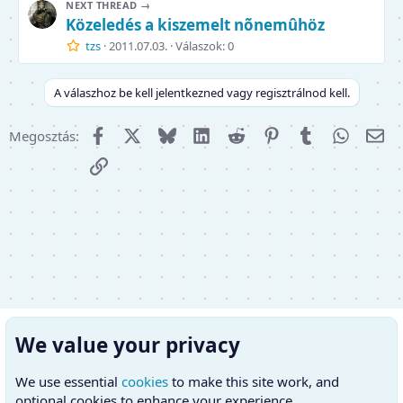
NEXT THREAD →
Közeledés a kiszemelt nõnemûhöz
tzs
2011.07.03.
Válaszok: 0
A válaszhoz be kell jelentkezned vagy regisztrálnod kell.
Facebook
X (Twitter)
Bluesky
LinkedIn
Reddit
Pinterest
Tumblr
WhatsA
E-m
Megosztás:
Link
We value your privacy
We use essential
cookies
to make this site work, and
optional cookies to enhance your experience.