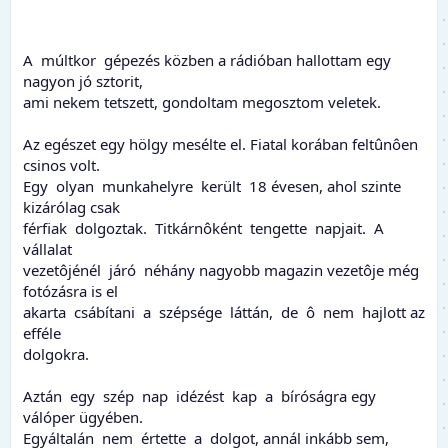
A múltkor gépezés közben a rádióban hallottam egy
nagyon jó sztorit,
ami nekem tetszett, gondoltam megosztom veletek.
Az egészet egy hölgy mesélte el. Fiatal korában feltûnôen
csinos volt.
Egy olyan munkahelyre került 18 évesen, ahol szinte
kizárólag csak
férfiak dolgoztak. Titkárnôként tengette napjait. A
vállalat
vezetôjénél járó néhány nagyobb magazin vezetôje még
fotózásra is el
akarta csábítani a szépsége láttán, de ô nem hajlott az
efféle
dolgokra.
Aztán egy szép nap idézést kap a bíróságra egy
válóper ügyében.
Egyáltalán nem értette a dolgot, annál inkább sem,