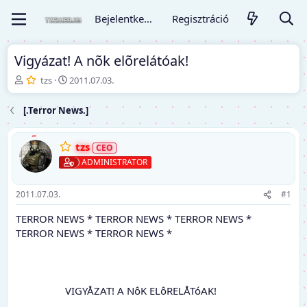
Bejelentkezés
Regisztráció
Vigyázat! A nõk elõrelátóak!
T
K
tzs
2011.07.03.
é
e
m
z
[.Terror News.]
a
d
i
ő
n
d
tzs
d
á
ADMINISTRATOR
í
t
t
u
ó
m
2011.07.03.
#1
TERROR NEWS * TERROR NEWS * TERROR NEWS *
TERROR NEWS * TERROR NEWS *
VIGYÅZAT! A NôK ELôRELÅTóAK!