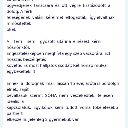
ügyvédjének tanácsára és ott végre tisztázódott a
dolog. A férfi
feleségének válási kérelmét elfogadták, így elváltnak
minôsítették
ôket.
A férfi nem gyôzött utánna elnézést kérni
hôsnônktôl.
Engesztelésképpen meghívta egy szép vacsorára. Ezt
hosszas beszélgetés
követte. És most halljatok csodát: Két hónap múlva
egybekeltek!!!!
Ennek a dolognak már lassan 15 éve, azóta is boldolgn
élnek, saját
bevallásuk szerint SOHA nem veszekedtek, teljesen
ideális a
kapcsolatuk. Egyikôjük sem tudott volna tökéletesebb
partnert
elképzelni. Jelenleg 3 gyermekük van.