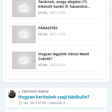
Tanácsok, avagy elegáns (?!)
kibúvók baráti ill. házastársi
kötelmeink alól
bởi
tzs
,
2017.12.05.
FÁRASZTÁS
bởi
tzs
,
2017.12.05.
Hogyan legyünk Városi Menô
Csávók?
bởi
tzs
,
2017.10.25.
← PREVIOUS THREAD
Hogyan kerítsünk csajt házibulin?
tzs
2011.07.03.
Válaszok: 0