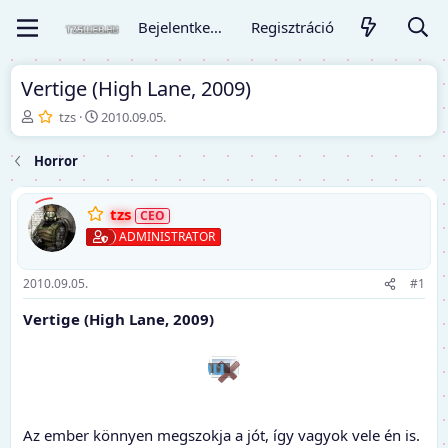
Bejelentkezés
Regisztráció
Vertige (High Lane, 2009)
T
K
tzs
2010.09.05.
é
e
m
z
Horror
a
d
i
ő
n
d
tzs
d
á
ADMINISTRATOR
í
t
t
u
ó
m
2010.09.05.
#1
Vertige (High Lane, 2009)
Az ember könnyen megszokja a jót, így vagyok vele én is.