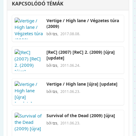
KAPCSOLÓDÓ TÉMÁK
Vertige / High lane / Végzetes túra
(2009)
bởi
tzs
,
2017.08.08.
[ReC] (2007) [ReC] 2. (2009) [újra]
[update]
bởi
tzs
,
2011.06.24.
Vertige / High lane [újra] [update]
bởi
tzs
,
2011.06.23.
Survival of the Dead (2009) [újra]
bởi
tzs
,
2011.06.23.