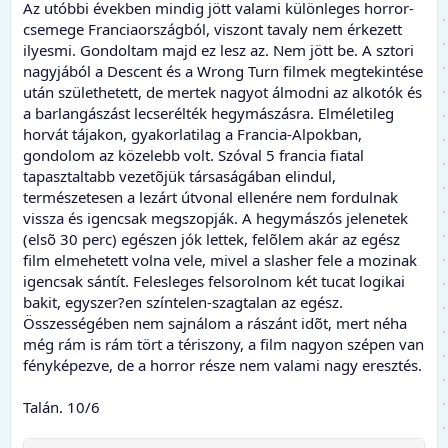
Az utóbbi években mindig jött valami különleges horror-
csemege Franciaországból, viszont tavaly nem érkezett
ilyesmi. Gondoltam majd ez lesz az. Nem jött be. A sztori
nagyjából a Descent és a Wrong Turn filmek megtekintése
után születhetett, de mertek nagyot álmodni az alkotók és
a barlangászást lecserélték hegymászásra. Elméletileg
horvát tájakon, gyakorlatilag a Francia-Alpokban,
gondolom az közelebb volt. Szóval 5 francia fiatal
tapasztaltabb vezetõjük társaságában elindul,
természetesen a lezárt útvonal ellenére nem fordulnak
vissza és igencsak megszopják. A hegymászós jelenetek
(elsõ 30 perc) egészen jók lettek, felõlem akár az egész
film elmehetett volna vele, mivel a slasher fele a mozinak
igencsak sántít. Felesleges felsorolnom két tucat logikai
bakit, egyszer?en színtelen-szagtalan az egész.
Összességében nem sajnálom a rászánt idõt, mert néha
még rám is rám tört a tériszony, a film nagyon szépen van
fényképezve, de a horror része nem valami nagy eresztés.
Talán. 10/6