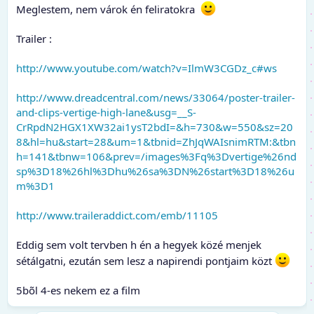
Meglestem, nem várok én feliratokra
Trailer :
http://www.youtube.com/watch?v=IlmW3CGDz_c#ws
http://www.dreadcentral.com/news/33064/poster-trailer-
and-clips-vertige-high-lane&usg=__S-
CrRpdN2HGX1XW32ai1ysT2bdI=&h=730&w=550&sz=20
8&hl=hu&start=28&um=1&tbnid=ZhJqWAIsnimRTM:&tbn
h=141&tbnw=106&prev=/images%3Fq%3Dvertige%26nd
sp%3D18%26hl%3Dhu%26sa%3DN%26start%3D18%26u
m%3D1
http://www.traileraddict.com/emb/11105
Eddig sem volt tervben h én a hegyek közé menjek
sétálgatni, ezután sem lesz a napirendi pontjaim közt
5bõl 4-es nekem ez a film