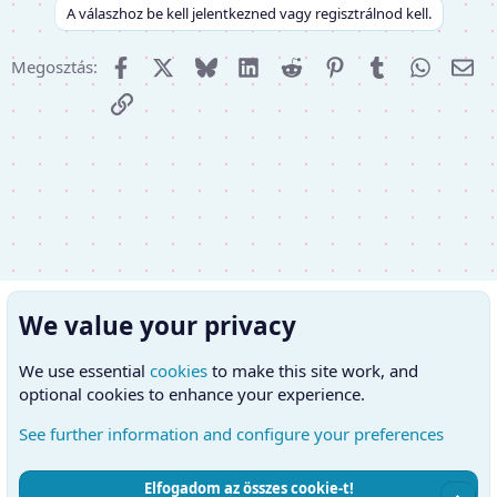
A válaszhoz be kell jelentkezned vagy regisztrálnod kell.
Facebook
X (Twitter)
Bluesky
LinkedIn
Reddit
Pinterest
Tumblr
WhatsA
E-m
Megosztás:
Link
We value your privacy
We use essential
cookies
to make this site work, and
optional cookies to enhance your experience.
See further information and configure your preferences
Elfogadom az összes cookie-t!
Cookies
Hungarian (HU)
Kapcsolatfelvétel