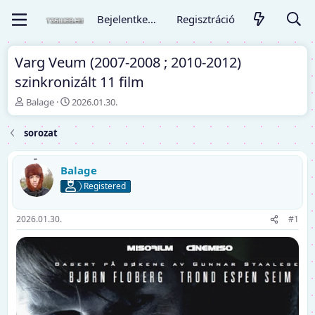
Bejelentkezés
Regisztráció
Varg Veum (2007-2008 ; 2010-2012)
szinkronizált 11 film
T
K
Balage
2026.01.30.
é
e
m
z
sorozat
a
d
i
ő
n
d
Balage
d
á
Registered
í
t
t
u
ó
m
2026.01.30.
#1