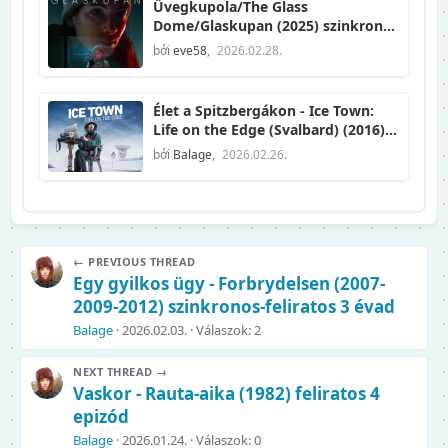
Üvegkupola/The Glass
Dome/Glaskupan (2025) szinkronos
+ feliratos 6x46'
bởi
eve58
,
2026.02.28.
Élet a Spitzbergákon - Ice Town:
Life on the Edge (Svalbard) (2016)
szinkronizált 10 epizód
bởi
Balage
,
2026.02.26.
← PREVIOUS THREAD
Egy gyilkos ügy - Forbrydelsen (2007-
2009-2012) szinkronos-feliratos 3 évad
Balage
2026.02.03.
Válaszok: 2
NEXT THREAD →
Vaskor - Rauta-aika (1982) feliratos 4
epizód
Balage
2026.01.24.
Válaszok: 0