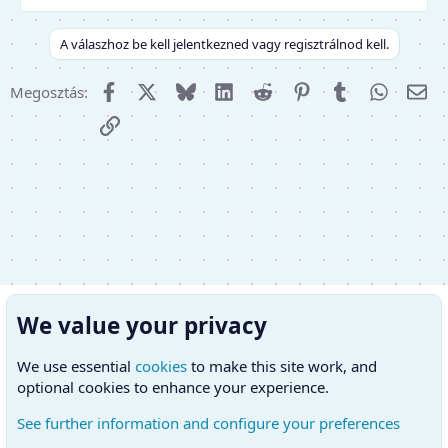
A válaszhoz be kell jelentkezned vagy regisztrálnod kell.
Facebook
X (Twitter)
Bluesky
LinkedIn
Reddit
Pinterest
Tumblr
WhatsA
E-m
Megosztás:
Link
We value your privacy
We use essential
cookies
to make this site work, and
optional cookies to enhance your experience.
See further information and configure your preferences