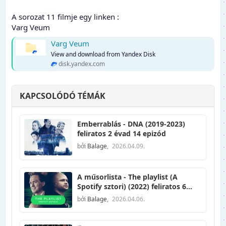
A sorozat 11 filmje egy linken :
Varg Veum
Varg Veum
View and download from Yandex Disk
disk.yandex.com
KAPCSOLÓDÓ TÉMÁK
Emberrablás - DNA (2019-2023)
feliratos 2 évad 14 epizód
bởi
Balage
,
2026.04.09.
A műsorlista - The playlist (A
Spotify sztori) (2022) feliratos 6
epizód
bởi
Balage
,
2026.04.06.