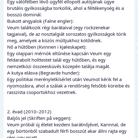
Egy válófélben lévő ügyfél ellopott autójának ügye
brutális gyilkosságba torkollik, ahol a féltékenység és a
bosszú dominál.
Bukott angyalok (Falne engler):
Veum találkozik régi barátaival (egy rockzenekar
tagjaival), de az nosztalgiát sorozatos gyilkosságok törik
meg, amelyek a közös múltjukhoz kötődnek.
Nő a hűtőben (Kvinnen i kjøleskapet):
Egy olajipari mérnök eltűnése kapcsán Veum egy
feldarabolt holttestet talál egy hűtőben, és egy
nemzetközi összeesküvés közepén találja magát.
A kutya elásva (Begravde hunder):
Egy politikai merényletkísérlet után Veumot kérik fel a
nyomozásra, ahol a szálak a rendőrség felsőbb köreibe és
rasszista csoportokhoz vezetnek.
2. évad (2010–2012)
Baljós jel (Skriften på veggen):
Veum próbál új életet kezdeni barátnőjével, Karinnal, de
egy börtönből szabadult férfi bosszút akar állni rajta egy
régi ügy miatt.