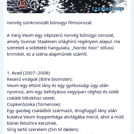
Varg Veum
norvég szinkronizált bűnügyi filmsorozat
A Varg Veum egy népszerű norvég bűnügyi sorozat,
amely Gunnar Staalesen világhírű regényein alapul. Ha
szereted a sötétebb hangulatú, „Nordic Noir” stílusú
krimiket, ez a széria alapműnek számít.
1. évad (2007–2008)
Keserű virágok (Bitre blomster):
Veum egy eltűnt lány és egy gyilkossági ügy után
nyomoz, ami egy befolyásos vegyipari céghez és sötét
családi titkokhoz vezeti.
Csipkerózsika (Tornerose):
Egy gazdag családból származó, drogfüggő lány után
kutatva Veum Koppenhága alvilágába merül, ahol a múlt
bűnei felszínre kerülnek.
Sírig tartó szerelem (Din til døden):