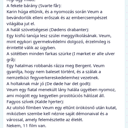
A fekete bárány (Svarte får):
Karin húga eltűnik, és a nyomozás során Veum a
bevándorlók elleni erőszak és az embercsempészet
világába jut el.
A halál szövetségesei (Dødens drabanter):
Egy kisfiú tanúja lesz szülei meggyilkolásának. Veum,
mint egykori gyermekvédelmi dolgozó, érzelmileg is
érintetté válik az ügyben.
A sötétben minden farkas szürke (I mørket er alle ulver
grå):
Egy hatalmas robbanás rázza meg Bergent. Veum
gyanítja, hogy nem baleset történt, és a szálak a
nemzetközi fegyverkereskedelemhez vezetnek.
A holtaknak már jó (De døde har det godt):
Veum egy fiatal menekült lány halála ügyében nyomoz,
ami mögött egy kegyetlen prostitúciós hálózat áll.
Fagyos szívek (Kalde hjerter):
Az utolsó filmben Veum egy eltűnt örökösnő után kutat,
miközben szembe kell néznie saját démonaival és a
várossal, amely felemésztette az életét.
Nekem, 11 film van.