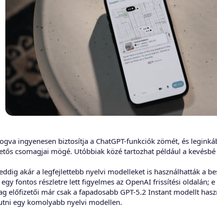
fogva ingyenesen biztosítja a ChatGPT-funkciók zömét, és legink
zetős csomagjai mögé. Utóbbiak közé tartozhat például a kevésbé 
eddig akár a legfejlettebb nyelvi modelleket is használhatták a 
l egy fontos részletre lett figyelmes az OpenAI frissítési oldalán
mag előfizetői már csak a fapadosabb GPT-5.2 Instant modellt ha
utni egy komolyabb nyelvi modellen.