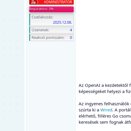
ADMINISTRATOR
Reputation: 0%
Csatlakozás
2025.12.08.
Üzenetek
4
Reakció pontszám
0
Az OpenAI a kezdetektől 
képességeket helyezi a fi
Az ingyenes felhasználók 
szúrta ki a
Wired
. A portá
elérhető, filléres Go cso
keresések sem fognak átf