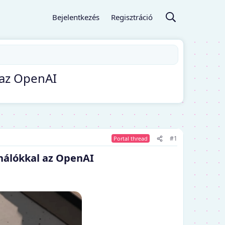
Bejelentkezés
Regisztráció
 az OpenAI
#1
Portal thread
nálókkal az OpenAI​