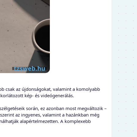
ább csak az újdonságokat, valamint a komolyabb
korlátozott kép- és videógenerálás.
beszélgetéseik során, ez azonban most megváltozik –
; e szerint az ingyenes, valamint a hazánkban még
sználhatják alapértelmezetten. A komplexebb