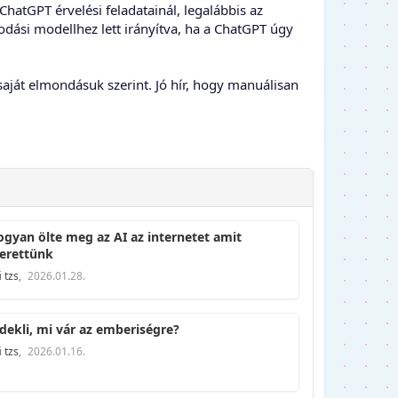
ChatGPT érvelési feladatainál, legalábbis az
ási modellhez lett irányítva, ha a ChatGPT úgy
saját elmondásuk szerint. Jó hír, hogy manuálisan
gyan ölte meg az AI az internetet amit
erettünk
i
tzs
,
2026.01.28.
dekli, mi vár az emberiségre?
i
tzs
,
2026.01.16.