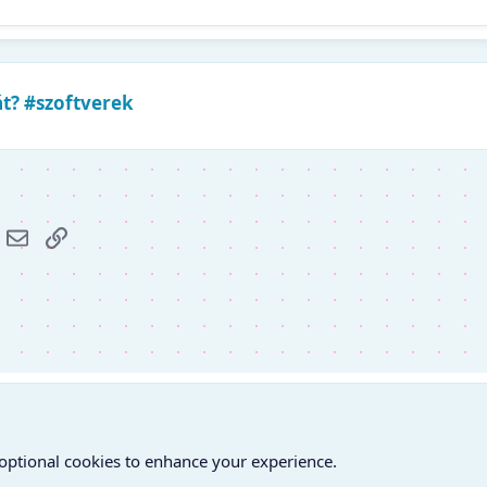
át? #szoftverek
r
hatsApp
E-mail
Link
 optional cookies to enhance your experience.