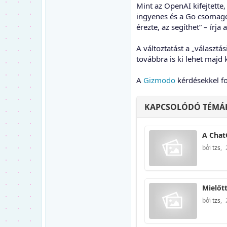
Mint az OpenAI kifejtette,
ingyenes és a Go csomago
érezte, az segíthet” – írja
A változtatást a „választ
továbbra is ki lehet maj
A
Gizmodo
kérdésekkel fo
KAPCSOLÓDÓ TÉMÁ
A Chat
bởi
tzs
,
Mielőt
bởi
tzs
,