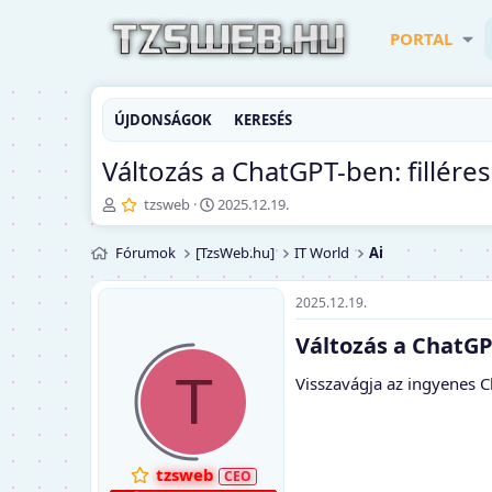
PORTAL
ÚJDONSÁGOK
KERESÉS
Változás a ChatGPT-ben: fillére
T
K
tzsweb
2025.12.19.
é
e
m
z
Fórumok
[TzsWeb.hu]
IT World
Ai
a
d
i
ő
n
d
2025.12.19.
d
á
Változás a ChatGP
í
t
t
u
T
ó
m
Visszavágja az ingyenes 
tzsweb