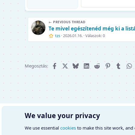
← PREVIOUS THREAD
Te mivel egészítenéd még ki a list
tzs
2026.01.16.
Válaszok: 0
Facebook
X (Twitter)
Bluesky
LinkedIn
Reddit
Pinterest
Tumbl
W
Megosztás:
We value your privacy
We use essential
cookies
to make this site work, and