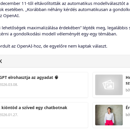
 december 11-től eltávolították az automatikus modellválasztót a 
k esetében. „Korábban néhány kérdés automatikusan a gondolkod
 az OpenAI.
ási lehetőségek maximalizálása érdekében” lépték meg, legalábbis 
d kérni a gondolkodási modell véleményét egy-egy témában.
rdult az OpenAI-hoz, de egyelőre nem kaptak választ.
K
GPT elrohasztja az agyadat 🧠
Ho
sz
2026.03.08.
bở
t kiöntöd a szíved egy chatbotnak
Ér
2026.01.27.
bở