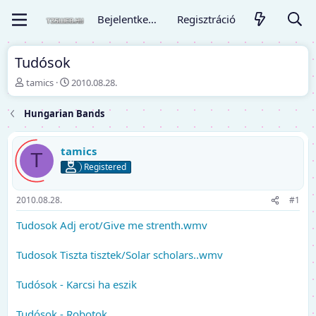
Bejelentkezés
Regisztráció
Tudósok
T
K
tamics
2010.08.28.
é
e
m
z
Hungarian Bands
a
d
i
ő
n
d
tamics
T
d
á
Registered
í
t
t
u
ó
m
2010.08.28.
#1
Tudosok Adj erot/Give me strenth.wmv
Tudosok Tiszta tisztek/Solar scholars..wmv
Tudósok - Karcsi ha eszik
Tudósok - Robotok