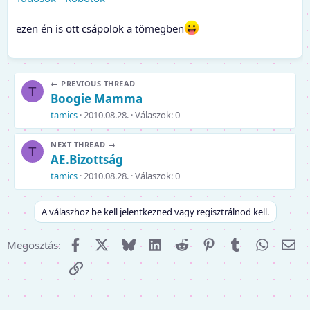
ezen én is ott csápolok a tömegben
← PREVIOUS THREAD
T
Boogie Mamma
tamics
2010.08.28.
Válaszok: 0
NEXT THREAD →
T
AE.Bizottság
tamics
2010.08.28.
Válaszok: 0
A válaszhoz be kell jelentkezned vagy regisztrálnod kell.
Facebook
X (Twitter)
Bluesky
LinkedIn
Reddit
Pinterest
Tumblr
WhatsA
E-m
Megosztás:
Link