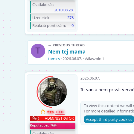
Csatlakozás
2010.08.28.
Üzenetek
376
Reakció pontszám
0
← PREVIOUS THREAD
T
Nem tej mama
tamics
2026.06.07.
Válaszok: 1
2026.06.07.
Itt van a nem privát verzi
To view this content we will
For more detailed informati
tzs
ADMINISTRATOR
Accept third party cookies
Reputation: 76%
Csatlakozás