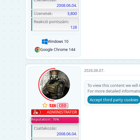
2008.06.04.
Üzenetek
3,800
Reakció pontszám
128
Windows 10
Google Chrome 144
2026.06.07.
To view this content we will
For more detailed informati
Accept third party cookies
tzs
ADMINISTRATOR
Reputation: 76%
Csatlakozás
2008.06.04.