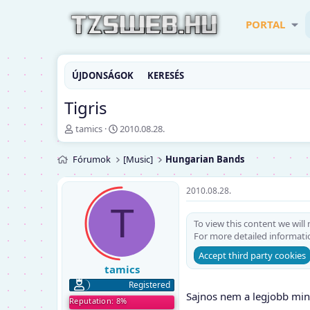
PORTAL
ÚJDONSÁGOK
KERESÉS
Tigris
T
K
tamics
2010.08.28.
é
e
m
z
Fórumok
[Music]
Hungarian Bands
a
d
i
ő
n
d
2010.08.28.
d
á
T
í
t
To view this content we will
t
u
For more detailed informati
ó
m
Accept third party cookies
tamics
Registered
Sajnos nem a legjobb min
Reputation: 8%