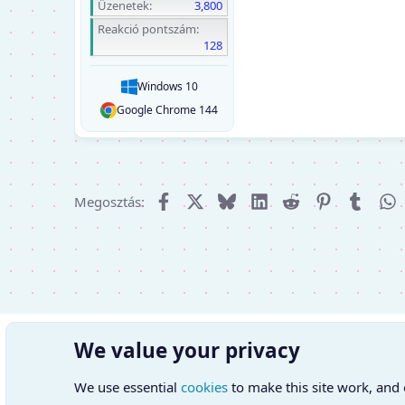
Üzenetek
3,800
Reakció pontszám
128
Windows 10
Google Chrome 144
Facebook
X (Twitter)
Bluesky
LinkedIn
Reddit
Pinterest
Tumbl
W
Megosztás:
We value your privacy
We use essential
cookies
to make this site work, and