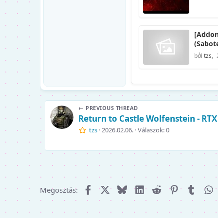
[Addon
(Sabot
bởi
tzs
,
← PREVIOUS THREAD
Return to Castle Wolfenstein - R
tzs
2026.02.06.
Válaszok: 0
Facebook
X (Twitter)
Bluesky
LinkedIn
Reddit
Pinterest
Tumbl
W
Megosztás: