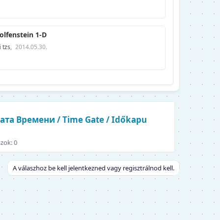
lfenstein 1-D
i
tzs
,
2014.05.30.
рата Времени / Time Gate / Időkapu
zok: 0
A válaszhoz be kell jelentkezned vagy regisztrálnod kell.