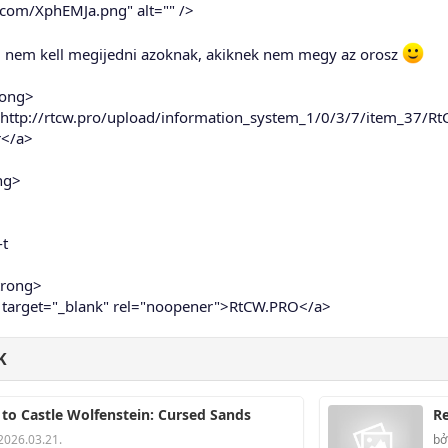
r.com/XphEMJa.png" alt="" />
d, nem kell megijedni azoknak, akiknek nem megy az orosz
rong>
="http://rtcw.pro/upload/information_system_1/0/3/7/item_37/Rt
r</a>
ng>
-t
trong>
/" target="_blank" rel="noopener">RtCW.PRO</a>
K
 to Castle Wolfenstein: Cursed Sands
Re
2026.03.21.
bở