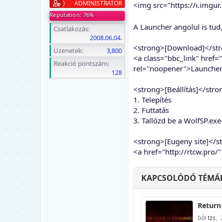
ADMINISTRATOR
<img src="https://i.imgu
Reputation: 76%
A Launcher angolul is tu
Csatlakozás
2008.06.04.
<strong>[Download]</st
Üzenetek
3,800
<a class="bbc_link" href
Reakció pontszám
rel="noopener">Launche
128
<strong>[Beállítás]</stro
1. Telepítés
2. Futtatás
3. Tallózd be a WolfSP.exe
<strong>[Eugeny site]</s
<a href="http://rtcw.pro
KAPCSOLÓDÓ TÉMÁ
Return
bởi
tzs
,