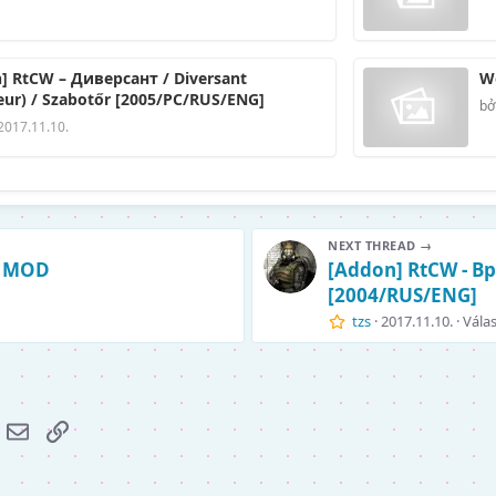
] RtCW – Диверсант / Diversant
Wo
eur) / Szabotőr [2005/PC/RUS/ENG]
bở
2017.11.10.
NEXT THREAD →
TX MOD
[Addon] RtCW - В
[2004/RUS/ENG]
tzs
2017.11.10.
Válas
r
hatsApp
E-mail
Link