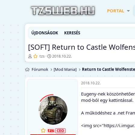
PORTAL
ÚJDONSÁGOK
KERESÉS
[SOFT] Return to Castle Wolfen
T
K
tzs
2018.10.22.
é
e
m
z
Fórumok
[Mod Mania]
Return to Castle Wolfenst
a
d
i
ő
n
d
2018.10.22.
d
á
Eugeny-nek köszönhetően e
í
t
t
u
mod-ból egy kattintással.
ó
m
A működéshez a .net Fra
<img src="https://i.imgu
tzs