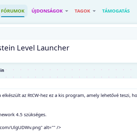
FÓRUMOK
ÚJDONSÁGOK
TAGOK
TÁMOGATÁS
stein Level Launcher
ein
lkészült az RtCW-hez ez a kis program, amely lehetővé teszi, ho
mework 4.5 szükséges.
r.com/UlgUDWv.png" alt="" />