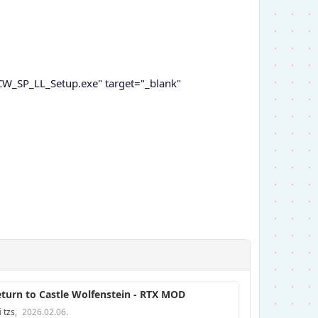
CW_SP_LL_Setup.exe" target="_blank"
turn to Castle Wolfenstein - RTX MOD
i
tzs
,
2026.02.06.