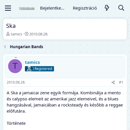
Bejelentkezés
Regisztráció
Ska
T
K
tamics
2010.08.28.
é
e
m
z
Hungarian Bands
a
d
i
ő
n
d
tamics
T
d
á
Registered
í
t
t
u
ó
m
2010.08.28.
#1
A Ska a jamaicai zene egyik formája. Kombinálja a mento
és calypso elemeit az amerikai jazz elemeivel, és a blues
hangzásával, Jamaicában a rocksteady és késõbb a reggae
elõfutára.
Története