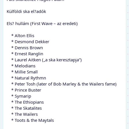
Külföldi ska el?adók
Els? hullám (First Wave – az eredeti)
* Alton Ellis
* Desmond Dekker
* Dennis Brown
* Ernest Ranglin
* Laurel Aitken („a ska keresztapja”)
* Melodians
* Millie Small
* Natural Rythmn
* Peter Tosh (later of Bob Marley & the Wailers fame)
* Prince Buster
* Symarip
* The Ethiopians
* The Skatalites
* The Wailers
* Toots & the Maytals