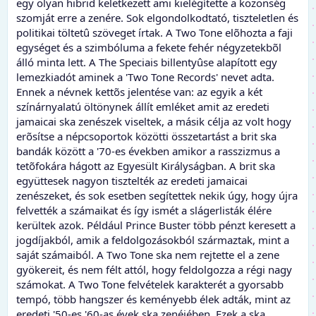
egy olyan hibrid keletkezett ami kielégítette a közönség
szomját erre a zenére. Sok elgondolkodtató, tiszteletlen és
politikai töltetû szöveget írtak. A Two Tone elõhozta a faji
egységet és a szimbóluma a fekete fehér négyzetekbõl
álló minta lett. A The Speciais billentyûse alapított egy
lemezkiadót aminek a 'Two Tone Records' nevet adta.
Ennek a névnek kettõs jelentése van: az egyik a két
színárnyalatú öltönynek állít emléket amit az eredeti
jamaicai ska zenészek viseltek, a másik célja az volt hogy
erõsítse a népcsoportok közötti összetartást a brit ska
bandák között a '70-es években amikor a rasszizmus a
tetõfokára hágott az Egyesült Királyságban. A brit ska
együttesek nagyon tisztelték az eredeti jamaicai
zenészeket, és sok esetben segítettek nekik úgy, hogy újra
felvették a számaikat és így ismét a slágerlisták élére
kerültek azok. Például Prince Buster több pénzt keresett a
jogdíjakból, amik a feldolgozásokból származtak, mint a
saját számaiból. A Two Tone ska nem rejtette el a zene
gyökereit, és nem félt attól, hogy feldolgozza a régi nagy
számokat. A Two Tone felvételek karakterét a gyorsabb
tempó, több hangszer és keményebb élek adták, mint az
eredeti '50-es '60-as évek ska zenéjében. Ezek a ska