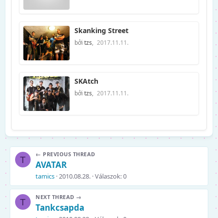
Skanking Street
bởi
tzs
,
2017.11.11.
SKAtch
bởi
tzs
,
2017.11.11.
← PREVIOUS THREAD
T
AVATAR
tamics
2010.08.28.
Válaszok: 0
NEXT THREAD →
T
Tankcsapda