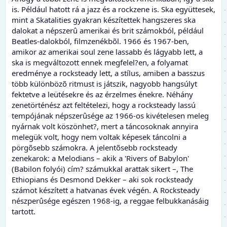
is. Például hatott rá a jazz és a rockzene is. Ska együttesek,
mint a Skatalities gyakran készítettek hangszeres ska
dalokat a népszerû amerikai és brit számokból, például
Beatles-dalokból, filmzenékbõl. 1966 és 1967-ben,
amikor az amerikai soul zene lassabb és lágyabb lett, a
ska is megváltozott ennek megfelel?en, a folyamat
eredménye a rocksteady lett, a stílus, amiben a basszus
több különbözõ ritmust is játszik, nagyobb hangsúlyt
fektetve a leütésekre és az érzelmes énekre. Néhány
zenetörténész azt feltételezi, hogy a rocksteady lassú
tempójának népszerûsége az 1966-os kivételesen meleg
nyárnak volt köszönhet?, mert a táncosoknak annyira
melegük volt, hogy nem voltak képesek táncolni a
pörgõsebb számokra. A jelentõsebb rocksteady
zenekarok: a Melodians – akik a 'Rivers of Babylon'
(Babilon folyói) cím? számukkal arattak sikert –, The
Ethiopians és Desmond Dekker – aki sok rocksteady
számot készített a hatvanas évek végén. A Rocksteady
nészperûsége egészen 1968-ig, a reggae felbukkanásáig
tartott.