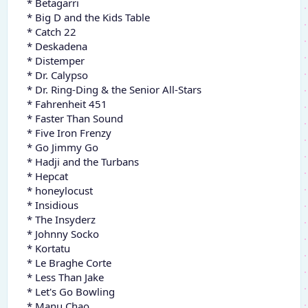
* Betagarri
* Big D and the Kids Table
* Catch 22
* Deskadena
* Distemper
* Dr. Calypso
* Dr. Ring-Ding & the Senior All-Stars
* Fahrenheit 451
* Faster Than Sound
* Five Iron Frenzy
* Go Jimmy Go
* Hadji and the Turbans
* Hepcat
* honeylocust
* Insidious
* The Insyderz
* Johnny Socko
* Kortatu
* Le Braghe Corte
* Less Than Jake
* Let's Go Bowling
* Manu Chao