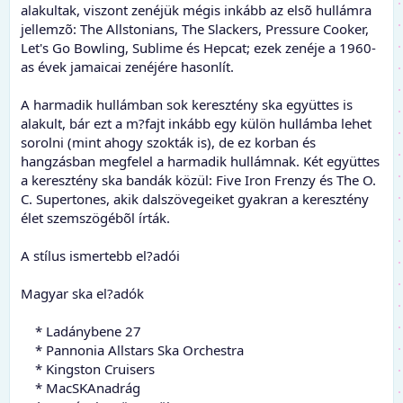
alakultak, viszont zenéjük mégis inkább az elsõ hullámra
jellemzõ: The Allstonians, The Slackers, Pressure Cooker,
Let's Go Bowling, Sublime és Hepcat; ezek zenéje a 1960-
as évek jamaicai zenéjére hasonlít.
A harmadik hullámban sok keresztény ska együttes is
alakult, bár ezt a m?fajt inkább egy külön hullámba lehet
sorolni (mint ahogy szokták is), de ez korban és
hangzásban megfelel a harmadik hullámnak. Két együttes
a keresztény ska bandák közül: Five Iron Frenzy és The O.
C. Supertones, akik dalszövegeiket gyakran a keresztény
élet szemszögébõl írták.
A stílus ismertebb el?adói
Magyar ska el?adók
* Ladánybene 27
* Pannonia Allstars Ska Orchestra
* Kingston Cruisers
* MacSKAnadrág