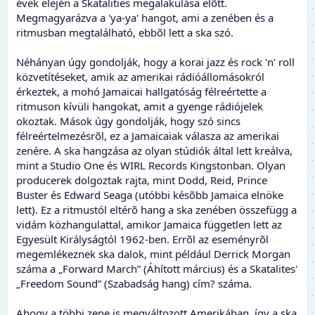
évek elején a Skatalities megalakulása elõtt.
Megmagyarázva a 'ya-ya' hangot, ami a zenében és a
ritmusban megtalálható, ebbõl lett a ska szó.
Néhányan úgy gondolják, hogy a korai jazz és rock 'n' roll
közvetítéseket, amik az amerikai rádióállomásokról
érkeztek, a mohó Jamaicai hallgatóság félreértette a
ritmuson kívüli hangokat, amit a gyenge rádiójelek
okoztak. Mások úgy gondolják, hogy szó sincs
félreértelmezésrõl, ez a Jamaicaiak válasza az amerikai
zenére. A ska hangzása az olyan stúdiók által lett kreálva,
mint a Studio One és WIRL Records Kingstonban. Olyan
producerek dolgoztak rajta, mint Dodd, Reid, Prince
Buster és Edward Seaga (utóbbi késõbb Jamaica elnöke
lett). Ez a ritmustól eltérõ hang a ska zenében összefügg a
vidám közhangulattal, amikor Jamaica független lett az
Egyesült Királyságtól 1962-ben. Errõl az eseményrõl
megemlékeznek ska dalok, mint például Derrick Morgan
száma a „Forward March” (Áhított március) és a Skatalites'
„Freedom Sound” (Szabadság hang) cím? száma.
Ahogy a többi zene is megváltozott Amerikában, így a ska