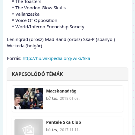
* The Toasters
* The Voodoo Glow Skulls
* Vallanzaska
* Voice Of Opposition
* World/Inferno Friendship Society
Leningrad (orosz) Mad Band (orosz) Ska-P (spanyol)
Wickeda (bolgár)
Forrás:
http://hu.wikipedia.org/wiki/Ska
KAPCSOLÓDÓ TÉMÁK
Macskanadrág
bởi
tzs
,
2018.01.08.
Pentele Ska Club
bởi
tzs
,
2017.11.11.