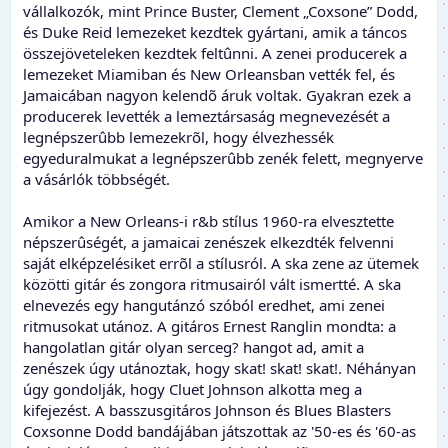
vállalkozók, mint Prince Buster, Clement „Coxsone” Dodd,
és Duke Reid lemezeket kezdtek gyártani, amik a táncos
összejöveteleken kezdtek feltûnni. A zenei producerek a
lemezeket Miamiban és New Orleansban vették fel, és
Jamaicában nagyon kelendõ áruk voltak. Gyakran ezek a
producerek levették a lemeztársaság megnevezését a
legnépszerûbb lemezekrõl, hogy élvezhessék
egyeduralmukat a legnépszerûbb zenék felett, megnyerve
a vásárlók többségét.
Amikor a New Orleans-i r&b stílus 1960-ra elvesztette
népszerûségét, a jamaicai zenészek elkezdték felvenni
saját elképzelésiket errõl a stílusról. A ska zene az ütemek
közötti gitár és zongora ritmusairól vált ismertté. A ska
elnevezés egy hangutánzó szóból eredhet, ami zenei
ritmusokat utánoz. A gitáros Ernest Ranglin mondta: a
hangolatlan gitár olyan serceg? hangot ad, amit a
zenészek úgy utánoztak, hogy skat! skat! skat!. Néhányan
úgy gondolják, hogy Cluet Johnson alkotta meg a
kifejezést. A basszusgitáros Johnson és Blues Blasters
Coxsonne Dodd bandájában játszottak az '50-es és '60-as