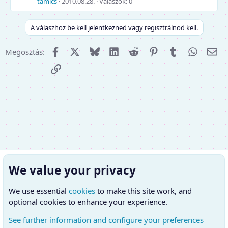
tamics
2010.08.28.
Válaszok: 0
A válaszhoz be kell jelentkezned vagy regisztrálnod kell.
Facebook
X (Twitter)
Bluesky
LinkedIn
Reddit
Pinterest
Tumblr
WhatsA
E-m
Megosztás:
Link
We value your privacy
We use essential
cookies
to make this site work, and
optional cookies to enhance your experience.
See further information and configure your preferences