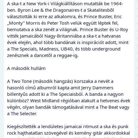
A ska-t a New York-i Világkiállításon mutatták be 1964-
ben. Byron Lee & the Dragonaires-t a Skatalitesbõl
választották ki erre az alkalomra, és Prince Buster, Eric
„Monty” Morris és Peter Tosh velük együtt léptek fel,
bemutatva a ska zenét a világnak. Prince Buster és U-Roy
vitték Jamaicából Nagy-Britanniába a ska-t a hatvanas
évek elején, ahol több bandának is inspirációt adott, mint
a The Specials, Madness, UB40, és több underground
zenésznek a dancetõl a reggae-ig.
A második hullám
A Two Tone (második hangzás) korszaka a nevét a
hasonló címû albumról kapta amit Jerry Dammers
billentyûs adott ki a The Speciaisból. A banda a nagyon
különböz? West Midland régióban alakult a hetvenes évek
végén, olyan bandák támogatásával mint a The Beat vagy
a The Selecter.
Kiegészítették a lendületes jamaicai ritmust a ska és punk
rock hajthatatlan szövegével és kemény gitár akkordokkal