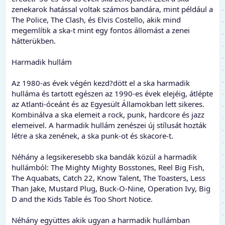
zenekarok hatással voltak számos bandára, mint például a
The Police, The Clash, és Elvis Costello, akik mind
megemlítik a ska-t mint egy fontos állomást a zenei
hátterükben.
Harmadik hullám
Az 1980-as évek végén kezd?dött el a ska harmadik
hulláma és tartott egészen az 1990-es évek elejéig, átlépte
az Atlanti-óceánt és az Egyesült Államokban lett sikeres.
Kombinálva a ska elemeit a rock, punk, hardcore és jazz
elemeivel. A harmadik hullám zenészei új stílusát hozták
létre a ska zenének, a ska punk-ot és skacore-t.
Néhány a legsikeresebb ska bandák közül a harmadik
hullámból: The Mighty Mighty Bosstones, Reel Big Fish,
The Aquabats, Catch 22, Know Talent, The Toasters, Less
Than Jake, Mustard Plug, Buck-O-Nine, Operation Ivy, Big
D and the Kids Table és Too Short Notice.
Néhány együttes akik ugyan a harmadik hullámban