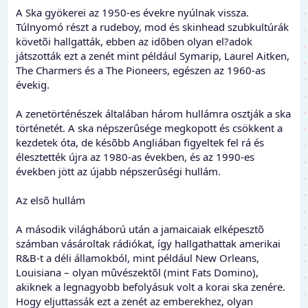
A Ska gyökerei az 1950-es évekre nyúlnak vissza.
Túlnyomó részt a rudeboy, mod és skinhead szubkultúrák
követõi hallgatták, ebben az idõben olyan el?adok
játszották ezt a zenét mint például Symarip, Laurel Aitken,
The Charmers és a The Pioneers, egészen az 1960-as
évekig.
A zenetörténészek általában három hullámra osztják a ska
történetét. A ska népszerûsége megkopott és csökkent a
kezdetek óta, de késõbb Angliában figyeltek fel rá és
élesztették újra az 1980-as években, és az 1990-es
években jött az újabb népszerûségi hullám.
Az elsõ hullám
A második világháború után a jamaicaiak elképesztõ
számban vásároltak rádiókat, így hallgathattak amerikai
R&B-t a déli államokból, mint például New Orleans,
Louisiana – olyan mûvészektõl (mint Fats Domino),
akiknek a legnagyobb befolyásuk volt a korai ska zenére.
Hogy eljuttassák ezt a zenét az emberekhez, olyan