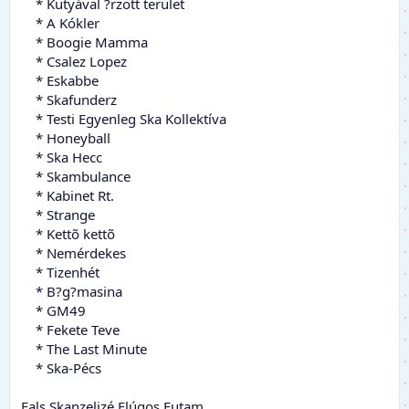
* Kutyával ?rzött terület
* A Kókler
* Boogie Mamma
* Csalez Lopez
* Eskabbe
* Skafunderz
* Testi Egyenleg Ska Kollektíva
* Honeyball
* Ska Hecc
* Skambulance
* Kabinet Rt.
* Strange
* Kettõ kettõ
* Nemérdekes
* Tizenhét
* B?g?masina
* GM49
* Fekete Teve
* The Last Minute
* Ska-Pécs
Fals Skanzelizé Flúgos Futam