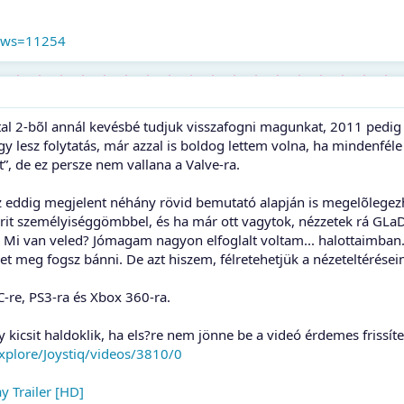
news=11254
tal 2-bõl annál kevésbé tudjuk visszafogni magunkat, 2011 pedig
 lesz folytatás, már azzal is boldog lettem volna, ha mindenfél
”, de ez persze nem vallana a Valve-ra.
 eddig megjelent néhány rövid bemutató alapján is megelõlegezhe
it személyiséggömbbel, és ha már ott vagytok, nézzetek rá GLaD
. Mi van veled? Jómagam nagyon elfoglalt voltam... halottaimba
 meg fogsz bánni. De azt hiszem, félretehetjük a nézeteltérései
-re, PS3-ra és Xbox 360-ra.
 kicsit haldoklik, ha els?re nem jönne be a videó érdemes frissíten
xplore/Joystiq/videos/3810/0
 Trailer [HD]