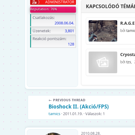
ADMINISTRATOR
KAPCSOLÓDÓ TÉMÁ
Reputation: 76%
Csatlakozás
2008.06.04.
R.A.G.E
Üzenetek
3,801
bởi
tami
Reakció pontszám
128
Cryosta
bởi
tzs
,
← PREVIOUS THREAD
Bioshock II. (Akció/FPS)
tamics
2011.01.19.
Válaszok: 1
2010.08.28.