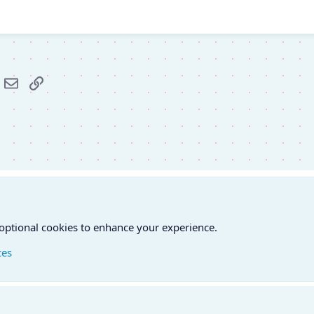
r
hatsApp
E-mail
Link
 optional cookies to enhance your experience.
ces
atfelvétel
Feltételek és szabályok
Adatvédelmi szabályzat