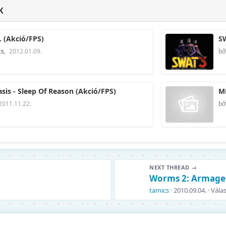
K
. (Akció/FPS)
SW
cs
,
2012.01.09.
bở
sis - Sleep Of Reason (Akció/FPS)
ME
2011.11.22.
bở
NEXT THREAD →
Worms 2: Armaged
tamics
2010.09.04.
Válas