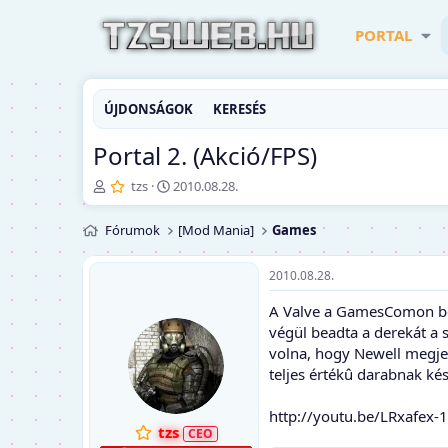
PORTAL
ÚJDONSÁGOK
KERESÉS
Portal 2. (Akció/FPS)
T
K
tzs
2010.08.28.
é
e
m
z
Fórumok
[Mod Mania]
Games
a
d
i
ő
n
d
2010.08.28.
d
á
A Valve a GamesComon beje
í
t
t
u
végül beadta a derekát a 
ó
m
volna, hogy Newell megjel
teljes értékû darabnak kés
http://youtu.be/LRxafex-
tzs