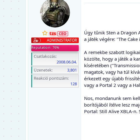
Úgy tûnik Sten a Dragon Ag
tzs
a játék végére: "The Cake i
ADMINISTRATOR
Reputation: 76%
A remekbe szabott logikai
Csatlakozás
közölte, hogy a játék a k
2008.06.04.
kíséretében ("Transmission
Üzenetek
3,801
magatok, vagy ha túl kívá
Reakció pontszám
érkezett egy újabb frissít
128
vagy a Portal 2 vagy a Ha
Nos, mondanunk sem kell,
borítójából ítélve lesz ma
Portal: Still Alive XBLA-n