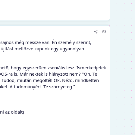
#3
 sajnos még messze van. Én személy szerint,
e újítást mellõzve kapunk egy ugyanolyan
tõ, hogy egyszerûen zseniális lesz. Ismerkedjetek
OS-ra is. Már nektek is hiányzott nem? "Oh, Te
n. Tudod, miután megöltél! Ok. Nézd, mindketten
nket. A tudományért. Te szörnyeteg."
i az oldalt)