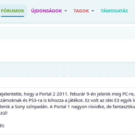
FÓRUMOK
ÚJDONSÁGOK
TAGOK
TÁMOGATÁS
lentette, hogy a Portal 2 2011. feburár 9-én jelenik meg PC-re,
számoknak és PS3-ra is kihozza a játékot. Ez volt az idei E3 egy
enik a Sony színpadán. A Portal 1 nagyon rövidke, de fantasztikus
zül!
1Ec