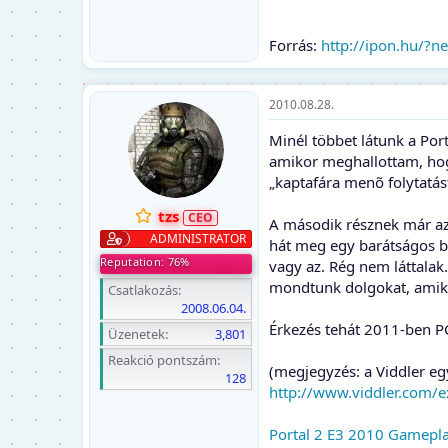
Forrás:
http://ipon.hu/?
2010.08.28.
Minél többet látunk a Por
amikor meghallottam, hogy
„kaptafára menõ folytatást
tzs
A második résznek már az
ADMINISTRATOR
hát meg egy barátságos br
Reputation: 76%
vagy az. Rég nem láttalak
mondtunk dolgokat, amiket
Csatlakozás
2008.06.04.
Érkezés tehát 2011-ben PC
Üzenetek
3,801
Reakció pontszám
(megjegyzés: a Viddler egy
128
http://www.viddler.com/e
Portal 2 E3 2010 Gameplay