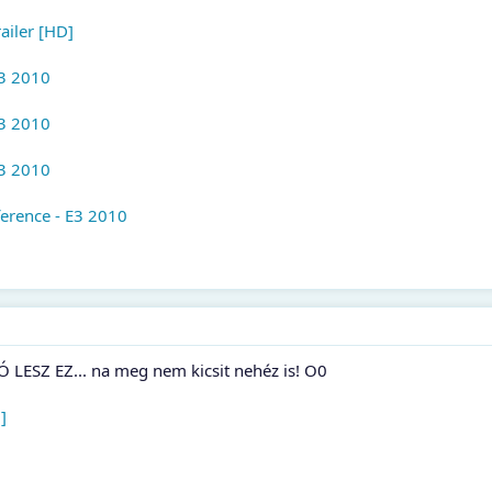
ailer [HD]
E3 2010
E3 2010
E3 2010
ference - E3 2010
LESZ EZ... na meg nem kicsit nehéz is! O0
]