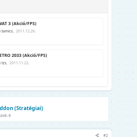
AT 3 (Akció/FPS)
i
tamics
,
2011.12.26.
TRO 2033 (Akció/FPS)
i
tzs
,
2011.11.22.
don (Stratégiai)
zok: 6
#2