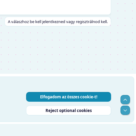
A válaszhoz be kell jelentkezned vagy regisztrálnod kell.
Elfogadom az összes cookie-t!
Top
Alul
Reject optional cookies
RSS
Súgó
Kezdőlap