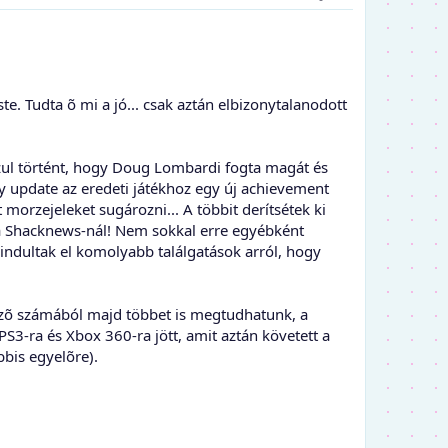
te. Tudta õ mi a jó... csak aztán elbizonytalanodott
szul történt, hogy Doug Lombardi fogta magát és
gy update az eredeti játékhoz egy új achievement
morzejeleket sugározni... A többit derítsétek ki
l a Shacknews-nál! Nem sokkal erre egyébként
r indultak el komolyabb találgatások arról, hogy
zõ számából majd többet is megtudhatunk, a
PS3-ra és Xbox 360-ra jött, amit aztán követett a
bbis egyelõre).