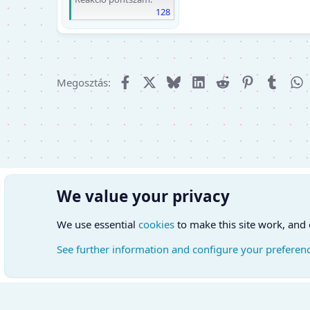
128
Facebook
X (Twitter)
Bluesky
LinkedIn
Reddit
Pinterest
Tumbl
W
Megosztás:
We value your privacy
We use essential
cookies
to make this site work, and
See further information and configure your preferen
Cookies
Hungarian (HU)
Kapcsol