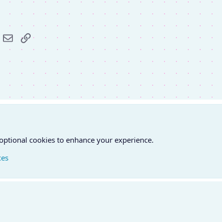
r
hatsApp
E-mail
Link
 optional cookies to enhance your experience.
ces
atfelvétel
Feltételek és szabályok
Adatvédelmi szabályzat