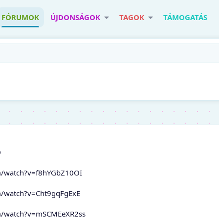
FÓRUMOK
ÚJDONSÁGOK
TAGOK
TÁMOGATÁS
D
m/watch?v=f8hYGbZ10OI
m/watch?v=Cht9gqFgExE
om/watch?v=mSCMEeXR2ss