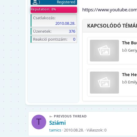
Registered
https://www.youtube.c
Reputation: 8%
Csatlakozás
2010.08.28.
KAPCSOLÓDÓ TÉMÁ
Üzenetek
376
Reakció pontszám
0
The Bu
bởi
Geriy
The He
bởi
Emil
← PREVIOUS THREAD
T
Sziámi
tamics
2010.08.28.
Válaszok: 0