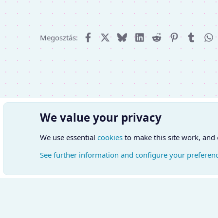
Facebook
X (Twitter)
Bluesky
LinkedIn
Reddit
Pinterest
Tumbl
W
Megosztás:
We value your privacy
We use essential
cookies
to make this site work, and
See further information and configure your preferen
Cookies
Hungarian (HU)
Kapcsol