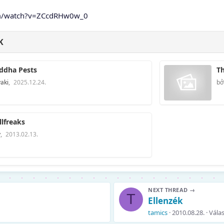
om/watch?v=ZCcdRHw0w_0
K
ddha Pests
Th
aki
,
2025.12.24.
bở
llfreaks
y
,
2013.02.13.
NEXT THREAD →
T
Ellenzék
tamics
2010.08.28.
Válas