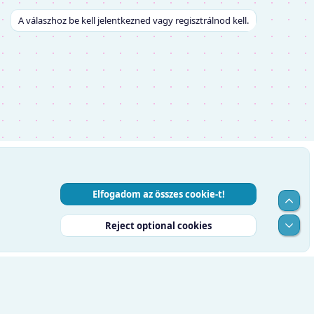
A válaszhoz be kell jelentkezned vagy regisztrálnod kell.
Elfogadom az összes cookie-t!
Top
Alul
Reject optional cookies
RSS
Súgó
Kezdőlap