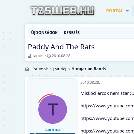
PORTAL
ÚJDONSÁGOK
KERESÉS
Paddy And The Rats
T
K
tamics
2010.08.28.
é
e
m
z
Fórumok
[Music]
Hungarian Bands
a
d
i
ő
n
d
2010.08.28.
d
á
Miskóci arcok nem szar ;
í
t
t
u
T
ó
m
https://www.youtube.co
https://www.youtube.co
tamics
https://www.youtube.c