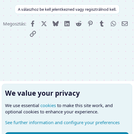
A válaszhoz be kell jelentkezned vagy regisztrálnod kell.
Facebook
X (Twitter)
Bluesky
LinkedIn
Reddit
Pinterest
Tumblr
WhatsA
E-m
Megosztás:
Link
We value your privacy
We use essential
cookies
to make this site work, and
optional cookies to enhance your experience.
See further information and configure your preferences