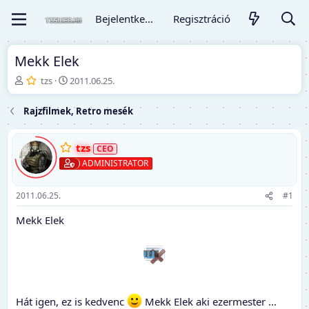
Bejelentkezés
Regisztráció
Mekk Elek
T
K
tzs
2011.06.25.
é
e
m
z
Rajzfilmek, Retro mesék
a
d
i
ő
n
d
tzs
d
á
ADMINISTRATOR
í
t
t
u
ó
m
2011.06.25.
#1
Mekk Elek
Hát igen, ez is kedvenc
Mekk Elek aki ezermester ...