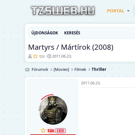
PORTAL
ÚJDONSÁGOK
KERESÉS
Martyrs / Mártírok (2008)
T
K
tzs
2011.06.23.
é
e
m
z
Fórumok
[Movies]
Filmek
Thriller
a
d
i
ő
n
d
2011.06.23.
d
á
í
t
t
u
ó
m
tzs