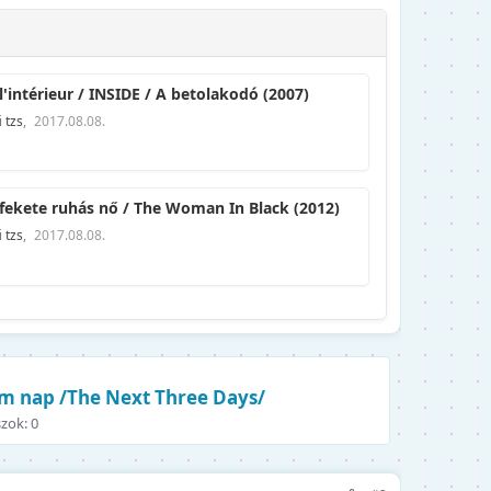
l'intérieur / INSIDE / A betolakodó (2007)
i
tzs
,
2017.08.08.
fekete ruhás nő / The Woman In Black (2012)
i
tzs
,
2017.08.08.
m nap /The Next Three Days/
zok: 0