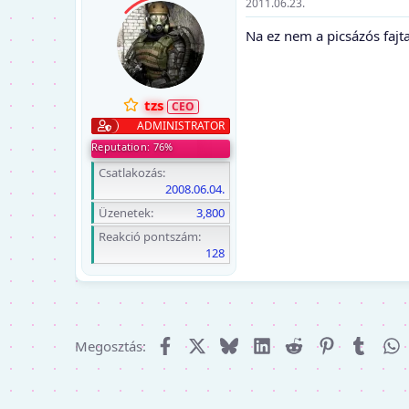
2011.06.23.
Na ez nem a picsázós fajta 
tzs
ADMINISTRATOR
Reputation: 76%
Csatlakozás
2008.06.04.
Üzenetek
3,800
Reakció pontszám
128
Facebook
X (Twitter)
Bluesky
LinkedIn
Reddit
Pinterest
Tumbl
W
Megosztás: