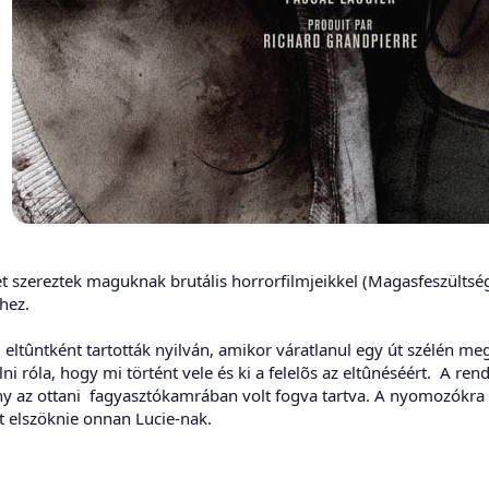
t szereztek maguknak brutális horrorfilmjeikkel (Magasfeszültség,
hez.
 eltûntként tartották nyilván, amikor váratlanul egy út szélén me
lni róla, hogy mi történt vele és ki a felelõs az eltûnéséért. A re
ny az ottani fagyasztókamrában volt fogva tartva. A nyomozókra n
lt elszöknie onnan Lucie-nak.