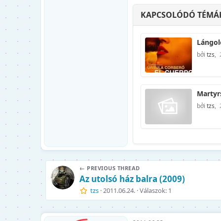
KAPCSOLÓDÓ TÉMÁ
Lángoló
bởi
tzs
,
Martyrs
bởi
tzs
,
← PREVIOUS THREAD
Az utolsó ház balra (2009)
tzs
2011.06.24.
Válaszok: 1