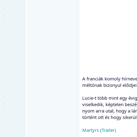
A franciák komoly hírneve
méltónak bizonyul elõdjei
Lucie-t több mint egy évig
viselkedik, képtelen beszé
nyom arra utal, hogy a lá
történt ott és hogy sikerü
Martyrs (Trailer)