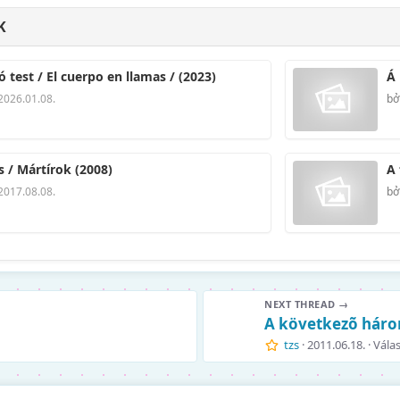
K
 test / El cuerpo en llamas / (2023)
Á 
2026.01.08.
bở
 / Mártírok (2008)
A 
2017.08.08.
bở
NEXT THREAD →
A következõ háro
tzs
2011.06.18.
Válas