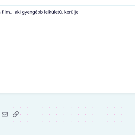
film... aki gyengébb lelkületû, kerülje!
r
hatsApp
E-mail
Link