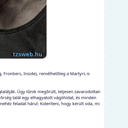
 Frontiers, Inside), remélhetõleg a Martyrs is
gtalálják. Úgy tûnik megõrült, teljesen zavarodottan
ndõrség talál egy elhagyatott vágóhídat, és minden
ehéz feladat hárul: Kideríteni, hogy került oda, mi