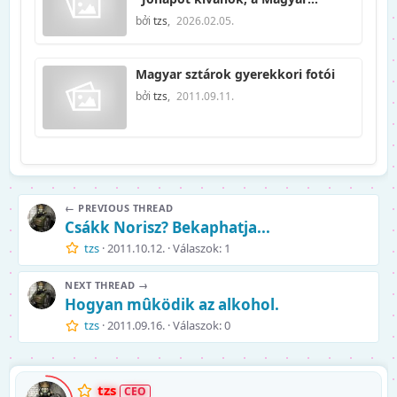
Távközlési Vállalattól vagyok.."
bởi
tzs
,
2026.02.05.
Magyar sztárok gyerekkori fotói
bởi
tzs
,
2011.09.11.
← PREVIOUS THREAD
Csákk Norisz? Bekaphatja...
tzs
2011.10.12.
Válaszok: 1
NEXT THREAD →
Hogyan mûködik az alkohol.
tzs
2011.09.16.
Válaszok: 0
tzs