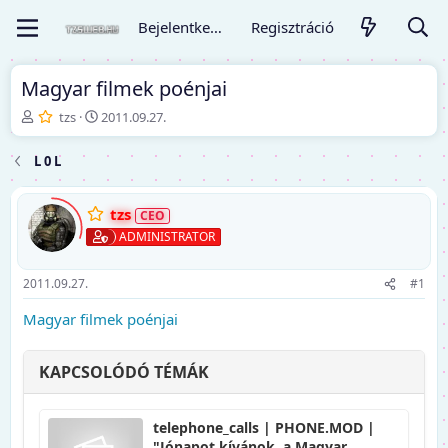
Bejelentkezés
Regisztráció
Magyar filmek poénjai
T
K
tzs
2011.09.27.
é
e
m
z
L 0 L
a
d
i
ő
n
d
tzs
d
á
ADMINISTRATOR
í
t
t
u
ó
m
2011.09.27.
#1
Magyar filmek poénjai
KAPCSOLÓDÓ TÉMÁK
telephone_calls | PHONE.MOD |
"Jónapot kívánok, a Magyar