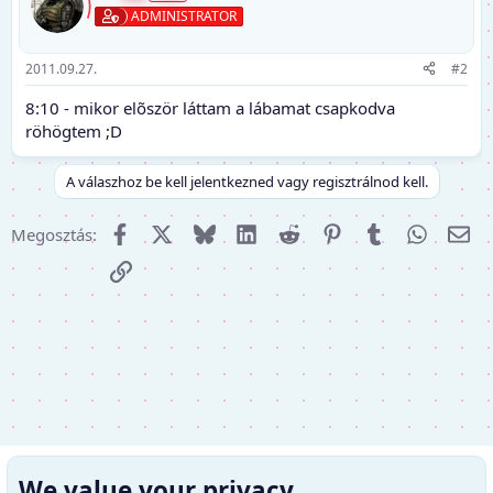
ADMINISTRATOR
2011.09.27.
#2
8:10 - mikor elõször láttam a lábamat csapkodva
röhögtem ;D
A válaszhoz be kell jelentkezned vagy regisztrálnod kell.
Facebook
X (Twitter)
Bluesky
LinkedIn
Reddit
Pinterest
Tumblr
WhatsA
E-m
Megosztás:
Link
We value your privacy