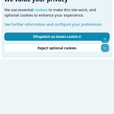
We use essential
cookies
to make this site work, and
optional cookies to enhance your experience.
See further information and configure your preferences
Elfogadom az összes cookie-t!
Cookies
Hungarian (HU)
Kapcsolatfelvétel
Top
Feltételek és szabályok
Adatvédelmi szabályzat
Súgó
Alul
Reject optional cookies
Kezdőlap
RSS