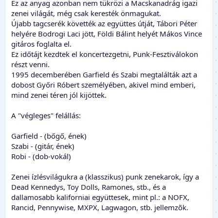
Ez az anyag azonban nem tükrözi a Macskanadrág igazi
zenei világát, még csak keresték önmagukat.
Újabb tagcserék követték az együttes útját, Tábori Péter
helyére Bodrogi Laci jött, Földi Bálint helyét Mákos Vince
gitáros foglalta el.
Ez időtájt kezdtek el koncertezgetni, Punk-Fesztiválokon
részt venni.
1995 decemberében Garfield és Szabi megtalálták azt a
dobost Győri Róbert személyében, akivel mind emberi,
mind zenei téren jól kijöttek.
A "végleges" felállás:
Garfield - (bőgő, ének)
Szabi - (gitár, ének)
Robi - (dob-vokál)
Zenei ízlésvilágukra a (klasszikus) punk zenekarok, így a
Dead Kennedys, Toy Dolls, Ramones, stb., és a
dallamosabb kaliforniai együttesek, mint pl.: a NOFX,
Rancid, Pennywise, MXPX, Lagwagon, stb. jellemzõk.