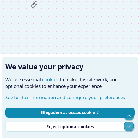
Link
We value your privacy
We use essential
cookies
to make this site work, and
optional cookies to enhance your experience.
See further information and configure your preferences
Elfogadom az összes cookie-t!
Cookies
Hungarian (HU)
Kapcsolatfelvétel
Top
Feltételek és szabályok
Adatvédelmi szabályzat
Súgó
Alul
Reject optional cookies
Kezdőlap
RSS