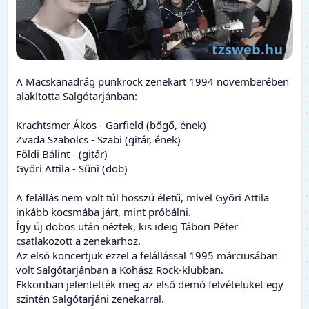
A Macskanadrág punkrock zenekart 1994 novemberében
alakította Salgótarjánban:
Krachtsmer Ákos - Garfield (bőgő, ének)
Zvada Szabolcs - Szabi (gitár, ének)
Földi Bálint - (gitár)
Győri Attila - Süni (dob)
A felállás nem volt túl hosszú életű, mivel Gyõri Attila
inkább kocsmába járt, mint próbálni.
Így új dobos után néztek, kis ideig Tábori Péter
csatlakozott a zenekarhoz.
Az első koncertjük ezzel a felállással 1995 márciusában
volt Salgótarjánban a Kohász Rock-klubban.
Ekkoriban jelentették meg az első demó felvételüket egy
szintén Salgótarjáni zenekarral.