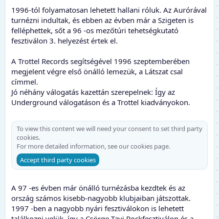
1996-tól folyamatosan lehetett hallani róluk. Az Aurórával
turnézni indultak, és ebben az évben már a Szigeten is
felléphettek, sőt a 96 -os mezőtúri tehetségkutató
fesztiválon 3. helyezést értek el.
A Trottel Records segítségével 1996 szeptemberében
megjelent végre első önálló lemezük, a Látszat csal
címmel.
Jó néhány válogatás kazettán szerepelnek: Így az
Underground válogatáson és a Trottel kiadványokon.
To view this content we will need your consent to set third party
cookies.
For more detailed information, see our
cookies page
.
Accept third party cookies
A 97 -es évben már önálló turnézásba kezdtek és az
ország számos kisebb-nagyobb klubjaiban játszottak.
1997 -ben a nagyobb nyári fesztiválokon is lehetett
találkozni velük, így a Csörge Tavi Rockfesztiválon és a