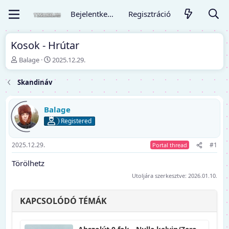
Bejelentkezés
Regisztráció
Kosok - Hrútar
T
K
Balage
2025.12.29.
é
e
m
z
Skandináv
a
d
i
ő
n
d
Balage
d
á
Registered
í
t
t
u
ó
m
2025.12.29.
#1
Portal thread
Törölhetz
Utoljára szerkesztve:
2026.01.10.
KAPCSOLÓDÓ TÉMÁK