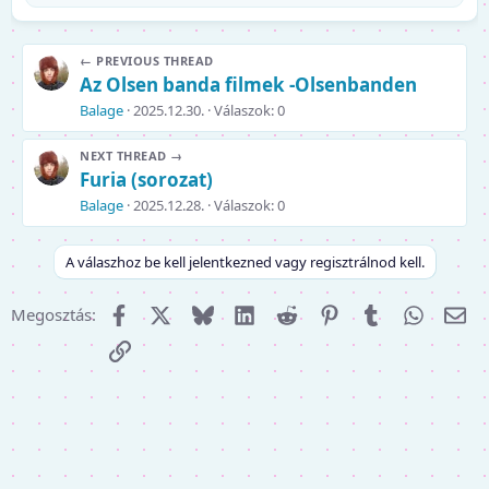
e
a
k
← PREVIOUS THREAD
c
Az Olsen banda filmek -Olsenbanden
i
ó
Balage
2025.12.30.
Válaszok: 0
k
:
NEXT THREAD →
Furia (sorozat)
Balage
2025.12.28.
Válaszok: 0
A válaszhoz be kell jelentkezned vagy regisztrálnod kell.
Facebook
X (Twitter)
Bluesky
LinkedIn
Reddit
Pinterest
Tumblr
WhatsA
E-m
Megosztás:
Link