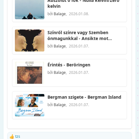
Abszolút 0 fok - Nulla kelvin/Zero
kelvin
bởi
Balage
,
2026.01.08.
Színről színre vagy Szemben
önmagunkkal - Ansikte mot
ansikte
bởi
Balage
,
2026.01.07.
Érintés - Beröringen
bởi
Balage
,
2026.01.07.
Bergman szigete - Bergman Island
bởi
Balage
,
2026.01.07.
tzs
R