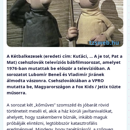
A Kétbalkezesek (eredeti cím: Kuťáci, ... A je to!, Pat a
Mat) csehszlovák televíziós bábfilmsorozat, amelyet
1976-ban mutattak be először a televízióban. A
sorozatot Lubomír Beneš és Vladimír Jiránek
álmodta vászonra. Csehszlovákiában a VPRO
mutatta be, Magyarországon a Fox Kids / Jetix tűzte
műsorra.
A sorozat két „kőműves” szomszéd és jóbarát rövid
történeteit meséli el, akik a ház körüli javítanivalókat,
ahelyett, hogy szakemberre bíznák, inkább maguk
próbálják elintézni, legtöbbször katasztrofális
eredménnyel. Mindegy, hogy tapétázásról, a szőnyeg