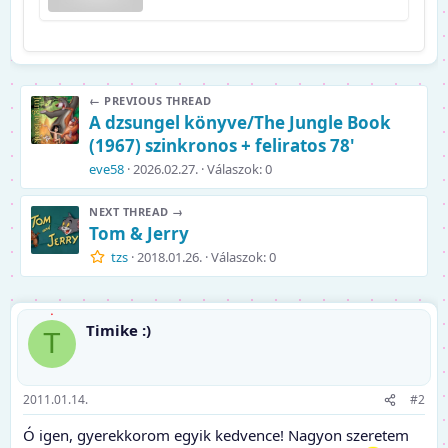
← PREVIOUS THREAD
A dzsungel könyve/The Jungle Book
(1967) szinkronos + feliratos 78'
eve58
2026.02.27.
Válaszok: 0
NEXT THREAD →
Tom & Jerry
tzs
2018.01.26.
Válaszok: 0
Timike :)
T
2011.01.14.
#2
Ó igen, gyerekkorom egyik kedvence! Nagyon szeretem