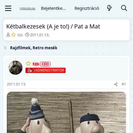
Bejelentkezés
Regisztráció
Kétbalkezesek (A je to!) / Pat a Mat
T
K
tzs
2011.01.13.
é
e
m
z
Rajzfilmek, Retro mesék
a
d
i
ő
n
d
tzs
d
á
ADMINISTRATOR
í
t
t
u
ó
m
2011.01.13.
#1