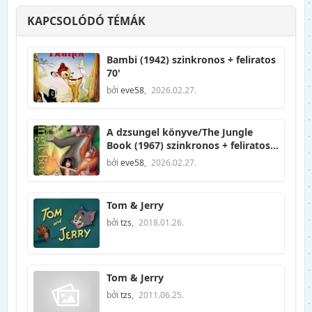
KAPCSOLÓDÓ TÉMÁK
Bambi (1942) szinkronos + feliratos
70'
bởi
eve58
,
2026.02.27.
A dzsungel könyve/The Jungle
Book (1967) szinkronos + feliratos
78'
bởi
eve58
,
2026.02.27.
Tom & Jerry
bởi
tzs
,
2018.01.26.
Tom & Jerry
bởi
tzs
,
2011.06.25.