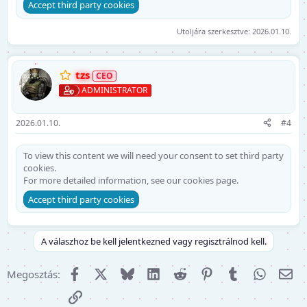
Accept third party cookies
Utoljára szerkesztve:
2026.01.10.
tzs
ADMINISTRATOR
2026.01.10.
#4
To view this content we will need your consent to set third party
cookies.
For more detailed information, see our
cookies page
.
Accept third party cookies
A válaszhoz be kell jelentkezned vagy regisztrálnod kell.
Facebook
X (Twitter)
Bluesky
LinkedIn
Reddit
Pinterest
Tumblr
WhatsA
E-m
Megosztás:
Link