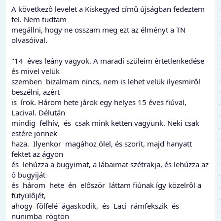
A következô levelet a Kiskegyed címû újságban fedeztem
fel. Nem tudtam
megállni, hogy ne osszam meg ezt az élményt a TN
olvasóival.
"14 éves leány vagyok. A maradi szüleim értetlenkedése
és mivel velük
szemben bizalmam nincs, nem is lehet velük ilyesmirôl
beszélni, azért
is írok. Három hete járok egy helyes 15 éves fiúval,
Lacival. Délután
mindig felhív, és csak mink ketten vagyunk. Neki csak
estére jönnek
haza. Ilyenkor magához ölel, és szorít, majd hanyatt
fektet az ágyon
és lehúzza a bugyimat, a lábaimat szétrakja, és lehúzza az
ô bugyiját
és három hete én elôször láttam fiúnak így közelrôl a
fütyülôjét,
ahogy fölfelé ágaskodik, és Laci rámfekszik és
nunimba rögtön