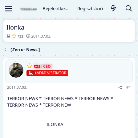
Bejelentkezés
Regisztráció
Ilonka
T
K
tzs
2011.07.03.
é
e
m
z
[.Terror News.]
a
d
i
ő
n
d
tzs
d
á
ADMINISTRATOR
í
t
t
u
ó
m
2011.07.03.
#1
TERROR NEWS * TERROR NEWS * TERROR NEWS *
TERROR NEWS * TERROR NEW
ILONKA