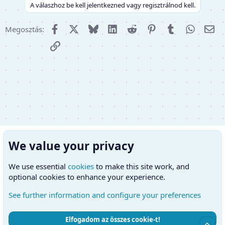
A válaszhoz be kell jelentkezned vagy regisztrálnod kell.
Facebook
X (Twitter)
Bluesky
LinkedIn
Reddit
Pinterest
Tumblr
WhatsA
E-m
Megosztás:
Link
We value your privacy
We use essential
cookies
to make this site work, and
optional cookies to enhance your experience.
See further information and configure your preferences
Elfogadom az összes cookie-t!
Cookies
Hungarian (HU)
Kapcsolatfelvétel
Top