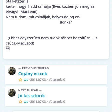
óta kétszer is
kérte, hogy hadd csinálja (Evés közben jön meg az
étvágy! -MacLeod).
Nem tudom, mit csináljak, helyes dolog ez?
Ilonka"
(Ehhez egyszerûen nem tudok többet hozzáfûzni. Ez
csúcs.-MacLeod)

← PREVIOUS THREAD
Cigány viccek
tzs
2011.07.03.
Válaszok: 0
NEXT THREAD →
Jó kis sztorik
tzs
2011.07.03.
Válaszok: 0