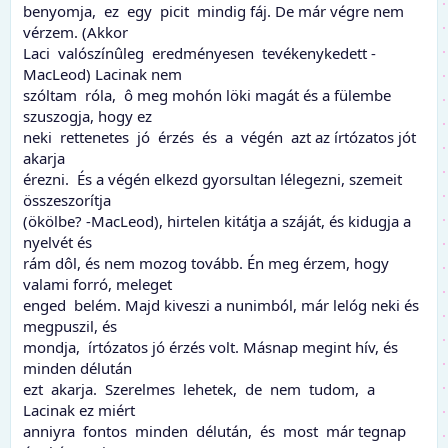
benyomja, ez egy picit mindig fáj. De már végre nem
vérzem. (Akkor
Laci valószínûleg eredményesen tevékenykedett -
MacLeod) Lacinak nem
szóltam róla, ô meg mohón löki magát és a fülembe
szuszogja, hogy ez
neki rettenetes jó érzés és a végén azt az írtózatos jót
akarja
érezni. És a végén elkezd gyorsultan lélegezni, szemeit
összeszorítja
(ökölbe? -MacLeod), hirtelen kitátja a száját, és kidugja a
nyelvét és
rám dôl, és nem mozog tovább. Én meg érzem, hogy
valami forró, meleget
enged belém. Majd kiveszi a nunimból, már lelóg neki és
megpuszil, és
mondja, írtózatos jó érzés volt. Másnap megint hív, és
minden délután
ezt akarja. Szerelmes lehetek, de nem tudom, a
Lacinak ez miért
anniyra fontos minden délután, és most már tegnap