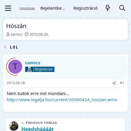
Bejelentkezés
Regisztráció
Hószán
T
K
tamics
2010.08.28.
é
e
m
z
L 0 L
a
d
i
ő
n
d
tamics
T
d
á
Registered
í
t
t
u
ó
m
2010.08.28.
#1
Nem tudok erre mit mondani...
http://www.legalja.hu/current/20060424_hoszan.wmv
← PREVIOUS THREAD
Heedsháááát