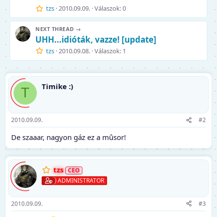
tzs
2010.09.09.
Válaszok: 0
NEXT THREAD →
UHH...idióták, vazze! [update]
tzs
2010.09.08.
Válaszok: 1
Timike :)
T
2010.09.09.
#2
De szaaar, nagyon gáz ez a mûsor!
tzs
ADMINISTRATOR
2010.09.09.
#3