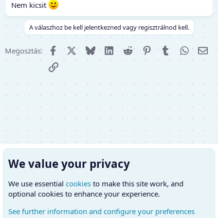
Nem kicsit
A válaszhoz be kell jelentkezned vagy regisztrálnod kell.
Facebook
X (Twitter)
Bluesky
LinkedIn
Reddit
Pinterest
Tumblr
WhatsA
E-m
Megosztás:
Link
We value your privacy
We use essential
cookies
to make this site work, and
optional cookies to enhance your experience.
See further information and configure your preferences