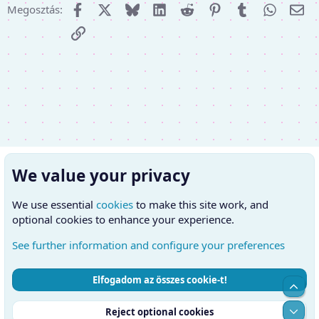
Facebook
X (Twitter)
Bluesky
LinkedIn
Reddit
Pinterest
Tumblr
WhatsA
E-m
Megosztás:
Link
We value your privacy
We use essential
cookies
to make this site work, and
optional cookies to enhance your experience.
See further information and configure your preferences
Elfogadom az összes cookie-t!
Cookies
Hungarian (HU)
Kapcsolatfelvétel
Top
Feltételek és szabályok
Adatvédelmi szabályzat
Súgó
Alul
Reject optional cookies