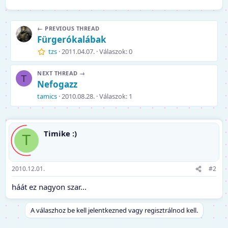
← PREVIOUS THREAD
Fürgerókalábak
tzs
2011.04.07.
Válaszok: 0
NEXT THREAD →
T
Nefogazz
tamics
2010.08.28.
Válaszok: 1
Timike :)
T
2010.12.01.
#2
háát ez nagyon szar...
A válaszhoz be kell jelentkezned vagy regisztrálnod kell.