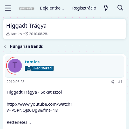
Bejelentkezés
Regisztráció
Higgadt Trágya
T
K
tamics
2010.08.28.
é
e
m
z
Hungarian Bands
a
d
i
ő
n
d
tamics
T
d
á
Registered
í
t
t
u
ó
m
2010.08.28.
#1
Higgadt Trágya - Sokat Iszol
http://www.youtube.com/watch?
v=P5RNQJs6Ug8&fmt=18
Rettenetes...