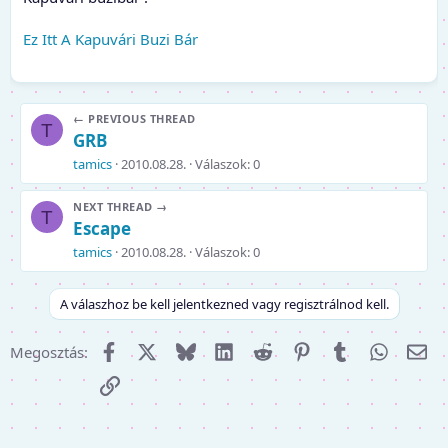
Ez Itt A Kapuvári Buzi Bár
← PREVIOUS THREAD
T
GRB
tamics
2010.08.28.
Válaszok: 0
NEXT THREAD →
T
Escape
tamics
2010.08.28.
Válaszok: 0
A válaszhoz be kell jelentkezned vagy regisztrálnod kell.
Facebook
X (Twitter)
Bluesky
LinkedIn
Reddit
Pinterest
Tumblr
WhatsA
E-m
Megosztás:
Link