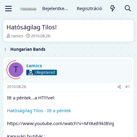
Bejelentkezés
Regisztráció
Hatóságilag Tilos!
T
K
tamics
2010.08.28.
é
e
m
z
Hungarian Bands
a
d
i
ő
n
d
tamics
T
d
á
Registered
í
t
t
u
ó
m
2010.08.28.
#1
Itt a péntek...a HT!!!vel:
Hatóságilag Tilos - Itt a péntek
https://www.youtube.com/watch?v=MYAe89kIBVg
Kapuvári buzibár :