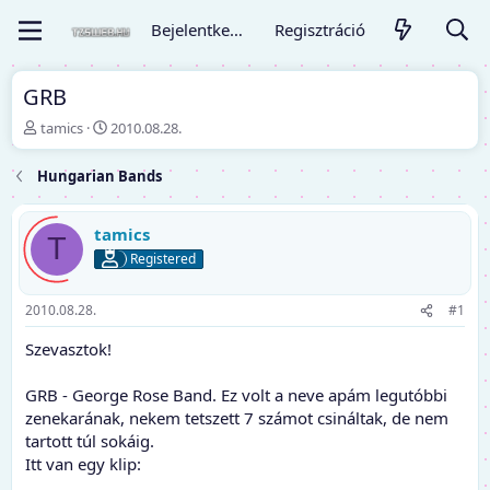
Bejelentkezés
Regisztráció
GRB
T
K
tamics
2010.08.28.
é
e
m
z
Hungarian Bands
a
d
i
ő
n
d
tamics
T
d
á
Registered
í
t
t
u
ó
m
2010.08.28.
#1
Szevasztok!
GRB - George Rose Band. Ez volt a neve apám legutóbbi
zenekarának, nekem tetszett 7 számot csináltak, de nem
tartott túl sokáig.
Itt van egy klip: