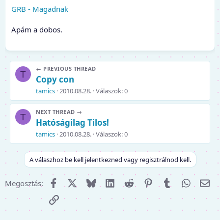
GRB - Magadnak
Apám a dobos.
← PREVIOUS THREAD
T
Copy con
tamics
2010.08.28.
Válaszok: 0
NEXT THREAD →
T
Hatóságilag Tilos!
tamics
2010.08.28.
Válaszok: 0
A válaszhoz be kell jelentkezned vagy regisztrálnod kell.
Facebook
X (Twitter)
Bluesky
LinkedIn
Reddit
Pinterest
Tumblr
WhatsA
E-m
Megosztás:
Link