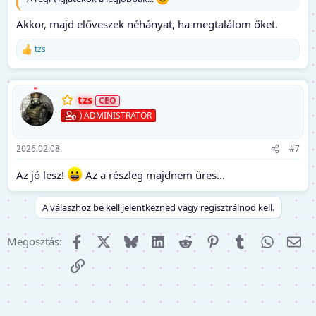
Akkor, majd előveszek néhányat, ha megtalálom őket.
tzs
R
e
a
k
tzs
c
i
ADMINISTRATOR
ó
k
:
2026.02.08.
#7
Az jó lesz!
Az a részleg majdnem üres...
A válaszhoz be kell jelentkezned vagy regisztrálnod kell.
Facebook
X (Twitter)
Bluesky
LinkedIn
Reddit
Pinterest
Tumblr
WhatsA
E-m
Megosztás:
Link