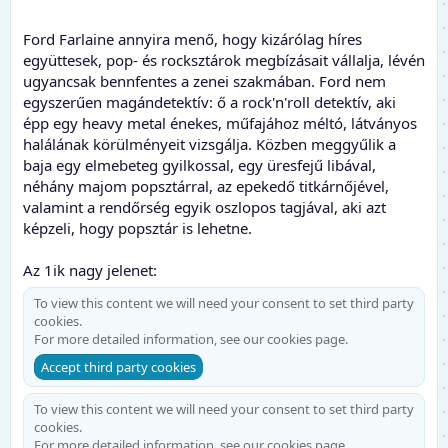
Ford Farlaine annyira menő, hogy kizárólag híres
együttesek, pop- és rocksztárok megbízásait vállalja, lévén
ugyancsak bennfentes a zenei szakmában. Ford nem
egyszerűen magándetektív: ő a rock'n'roll detektív, aki
épp egy heavy metal énekes, műfajához méltó, látványos
halálának körülményeit vizsgálja. Közben meggyűlik a
baja egy elmebeteg gyilkossal, egy üresfejű libával,
néhány majom popsztárral, az epekedő titkárnőjével,
valamint a rendőrség egyik oszlopos tagjával, aki azt
képzeli, hogy popsztár is lehetne.
Az 1ik nagy jelenet:
To view this content we will need your consent to set third party
cookies.
For more detailed information, see our
cookies page
.
Accept third party cookies
To view this content we will need your consent to set third party
cookies.
For more detailed information, see our
cookies page
.