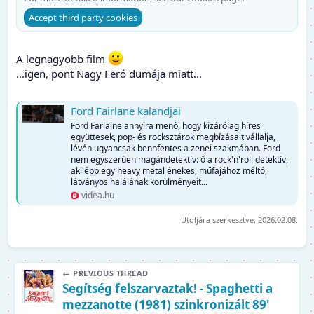
Accept third party cookies
A legnagyobb film
...igen, pont Nagy Feró dumája miatt...
Ford Fairlane kalandjai
Ford Farlaine annyira menő, hogy kizárólag híres
együttesek, pop- és rocksztárok megbízásait vállalja,
lévén ugyancsak bennfentes a zenei szakmában. Ford
nem egyszerűen magándetektív: ő a rock'n'roll detektív,
aki épp egy heavy metal énekes, műfajához méltó,
látványos halálának körülményeit...
videa.hu
Utoljára szerkesztve:
2026.02.08.
← PREVIOUS THREAD
Segítség felszarvaztak! - Spaghetti a
mezzanotte (1981) szinkronizált 89'