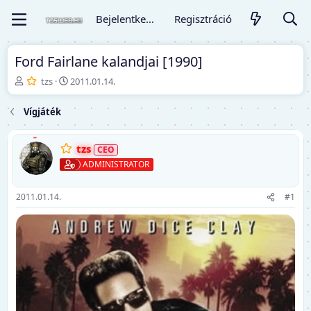
Bejelentkezés
Regisztráció
Ford Fairlane kalandjai [1990]
T
K
tzs
2011.01.14.
é
e
m
z
Vígjáték
a
d
i
ő
n
d
tzs
d
á
ADMINISTRATOR
í
t
t
u
ó
m
2011.01.14.
#1