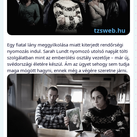
Egy fiatal lány meggyilkolása miatt kiterjedt rendőrségi
nyomozás indul. Sarah Lundt nyomozó utolsó napját tölti
szolgálatban mint az emberölési osztály vezetője – már új,
svédországi életére készül. Ám az ügyet sehogy sem tudja
maga mögött hagyni, ennek még a végére szeretne járni.