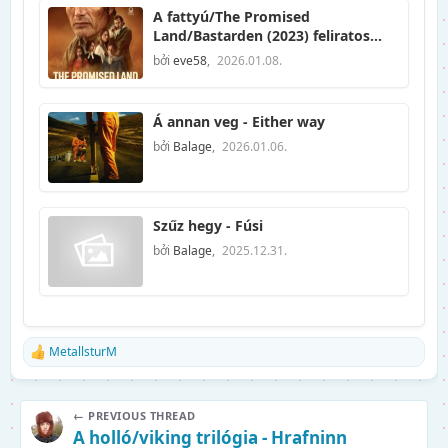
A fattyú/The Promised
Land/Bastarden (2023) feliratos
120'
bởi
eve58
,
2026.01.08.
Á annan veg - Either way
bởi
Balage
,
2026.01.06.
Szűz hegy - Fúsi
bởi
Balage
,
2025.12.31.
MetallsturM
R
e
a
k
← PREVIOUS THREAD
c
A holló/viking trilógia - Hrafninn
i