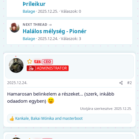
ó
Þríleikur
k
Balage
2025.12.25.
Válaszok: 0
:
NEXT THREAD →
Halálos mélység - Pionér
Balage
2025.12.24.
Válaszok: 3
tzs
ADMINISTRATOR
2025.12.24.
#2
Hamarosan belinkelem a részeket... (szerk, inkább
odaadom egyben)
Utoljára szerkesztve:
2025.12.25.
Kankale
,
Bakai Mónika
and
masterboot
R
e
a
k