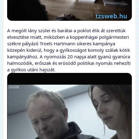
A megölt lány szülei és barátai a poklot élik át szerettük
elvesztése miatt, miközben a koppenhágai polgármesteri
székre pályázó Troels Hartmann sikeres kampánya
közepén kiderül, hogy a gyilkosságot komoly szálak kötik
kampányához. A nyomozás 20 napja alatt gyanú gyanúra
halmozódik, erőszak és erösödő politikai nyomás nehezíti
a gyilkos utáni hajszát.