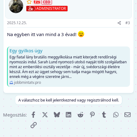
tzs
c
i
ADMINISTRATOR
ó
k
:
2025.12.25.
#3
Na egyben itt van mind a 3 évad!
Egy gyilkos ügy
Egy fiatal lány brutális meggyilkolása miatt kiterjedt rendőrségi
nyomozás indul. Sarah Lund nyomozó utolsó napját tölti szolgálatban
mint az emberölési osztály vezetője - már új, svédországi életére
készül. Ám ezt az ügyet sehogy sem tudja maga mögött hagyni,
ennek még a végére szeretne járni...
jobbmintatv.pro
A válaszhoz be kell jelentkezned vagy regisztrálnod kell.
Facebook
X (Twitter)
Bluesky
LinkedIn
Reddit
Pinterest
Tumblr
WhatsA
E-m
Megosztás:
Link