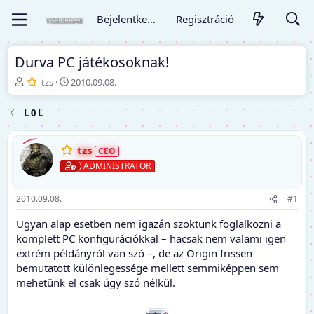
Bejelentkezés
Regisztráció
Durva PC játékosoknak!
T
K
tzs
2010.09.08.
é
e
m
z
L 0 L
a
d
i
ő
n
d
tzs
d
á
ADMINISTRATOR
í
t
t
u
ó
m
2010.09.08.
#1
Ugyan alap esetben nem igazán szoktunk foglalkozni a
komplett PC konfigurációkkal – hacsak nem valami igen
extrém példányról van szó –, de az Origin frissen
bemutatott különlegessége mellett semmiképpen sem
mehetünk el csak úgy szó nélkül.