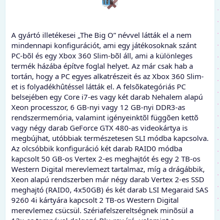
A gyártó illetékesei „The Big O” névvel látták el a nem
mindennapi konfigurációt, ami egy játékosoknak szánt
PC-bõl és egy Xbox 360 Slim-bõl áll, ami a különleges
termék házába építve foglal helyet. Az már csak hab a
tortán, hogy a PC egyes alkatrészeit és az Xbox 360 Slim-
et is folyadékhûtéssel látták el. A felsõkategóriás PC
belsejében egy Core i7-es vagy két darab Nehalem alapú
Xeon processzor, 6 GB-nyi vagy 12 GB-nyi DDR3-as
rendszermemória, valamint igényeinktõl függõen kettõ
vagy négy darab GeForce GTX 480-as videokártya is
megbújhat, utóbbiak természetesen SLI módba kapcsolva.
Az olcsóbbik konfiguráció két darab RAID0 módba
kapcsolt 50 GB-os Vertex 2-es meghajtót és egy 2 TB-os
Western Digital merevlemezt tartalmaz, míg a drágábbik,
Xeon alapú rendszerben már négy darab Vertex 2-es SSD
meghajtó (RAID0, 4x50GB) és két darab LSI Megaraid SAS
9260 4i kártyára kapcsolt 2 TB-os Western Digital
merevlemez csücsül. Szériafelszereltségnek minõsül a