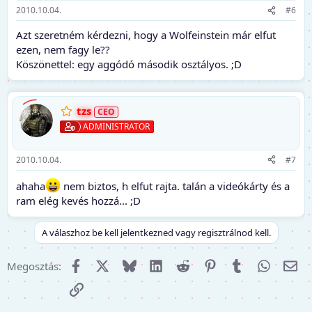
2010.10.04.
#6
Azt szeretném kérdezni, hogy a Wolfeinstein már elfut
ezen, nem fagy le??
Köszönettel: egy aggódó második osztályos. ;D
tzs
ADMINISTRATOR
2010.10.04.
#7
ahaha
nem biztos, h elfut rajta. talán a videókárty és a
ram elég kevés hozzá... ;D
A válaszhoz be kell jelentkezned vagy regisztrálnod kell.
Facebook
X (Twitter)
Bluesky
LinkedIn
Reddit
Pinterest
Tumblr
WhatsA
E-m
Megosztás:
Link