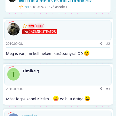
Mit tud a melós,és mit a fõnök?:D
tzs
2010.09.30.
Válaszok: 1
tzs
ADMINISTRATOR
2010.09.08.
#2
Meg is van, mi kell nekem karácsonyra! O0
Timike :)
T
2010.09.08.
#3
Mást fogsz kapni Kicsim...
ez k...a drága
Komám