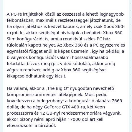
A PC-re írt játékok közül az összessel a lehetõ legnagyobb
felbontásban, maximális részletességgel játszhatunk, de
ha olyan játékhoz is kedvet kapunk, amely csak Xbox 360-
ra jött ki, akkor segítségül hívhatjuk a beépített Xbox 360
Slim konfigurációt is, ami a rendkívül széles PC ház
túloldalán kapott helyet. Az Xbox 360 és a PC egyszerre és
egymástól függetlenül is képes üzemelni, így ha például a
bivalyerõs konfigurációt valami hosszadalmasabb
feladattal bízzuk meg (pl.: videó kódolás), akkor amíg
végez a rendszer, addig az Xbox 360 segítségével
kikapcsolódhatunk egy kicsit.
Ha valami, akkor a „The Big O” nyugodtan nevezhetõ
kompromisszummentes játékgépnek. Most pedig
következzen a hidegzuhany: a konfiguráció alapára 7669
dollár, de ha négy GeForce GTX 480-ra, két Xeon
processzorra és 12 GB-nyi rendszermemóriára vágyunk,
akkor bizony némi apró híján 17000 dollárt kell
elõvarázsolni a tárcából.