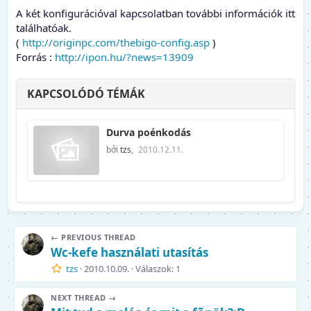
A két konfigurációval kapcsolatban további információk itt
találhatóak.
(
http://originpc.com/thebigo-config.asp
)
Forrás :
http://ipon.hu/?news=13909
KAPCSOLÓDÓ TÉMÁK
Durva poénkodás
bởi
tzs
,
2010.12.11.
← PREVIOUS THREAD
Wc-kefe használati utasítás
tzs
2010.10.09.
Válaszok: 1
NEXT THREAD →