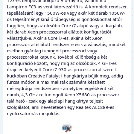
12x-es tempóval dolgozó Blu-ray író, valamint a
Lamptron FC3-as ventilátorvezérlõ is. A komplett rendszer
tápellátásáról egy 1500W-os vagy akár két darab 1050W-
os teljesítményt kínáló tápegység is gondoskodhat attól
függõen, hogy az olcsóbb Core i7 alapú vagy a drágább,
két darab Xeon processzorral ellátott konfigurációt
választjuk-e. Akár a Core i7-es, akár a két Xeon
processzorral ellátott rendszerre esik a választás, mindkét
esetben gyárilag tuningolt processzort vagy
processzorokat kapunk. További különbség a két
konfiguráció között, hogy míg az olcsóbbik, 4 GHz-es
órajelen ketyegõ Core i7 930-as processzorral szerelt
kuckóban Creative Fatalyt1 hangkártya bújik meg, addig
furcsa módon a maximalisták számára készített
méregdrága rendszerben - amelyben egyébként két
darab, 4,3 GHz-re tuningolt Xeon X5680-as processzor
található - csak egy alaplapi hangkártya teljesít
szolgálatot, ami nevezetesen egy Realtek ALC889-es
nyolccsatornás megoldás.