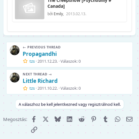
The Creepshow [Psychobilly #
Canada]
bởi
Emily
,
2013.02.13.
← PREVIOUS THREAD
Propagandhi
tzs
2011.12.23.
Válaszok: 0
NEXT THREAD →
Little Richard
tzs
2011.10.22.
Válaszok: 0
A válaszhoz be kell jelentkezned vagy regisztrálnod kell.
Facebook
X (Twitter)
Bluesky
LinkedIn
Reddit
Pinterest
Tumblr
WhatsA
E-m
Megosztás:
Link