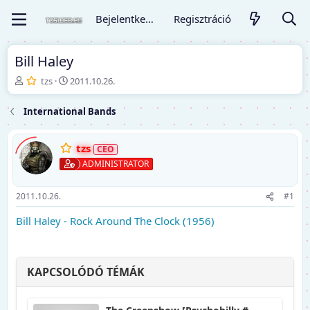
Bejelentkezés
Regisztráció
Bill Haley
T
K
tzs
2011.10.26.
é
e
m
z
International Bands
a
d
i
ő
n
d
tzs
d
á
ADMINISTRATOR
í
t
t
u
ó
m
2011.10.26.
#1
Bill Haley - Rock Around The Clock (1956)
KAPCSOLÓDÓ TÉMÁK