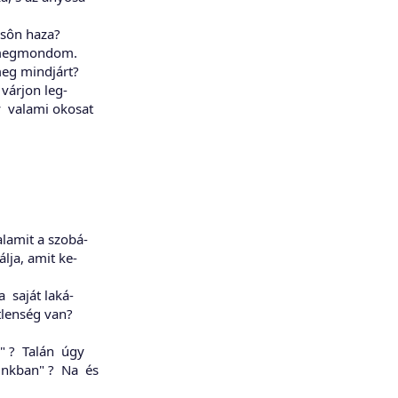
késôn haza?
 megmondom.
eg mindjárt?
 várjon leg-
y valami okosat
lamit a szobá-
álja, amit ke-
a saját laká-
lenség van?
" ? Talán úgy
nkban" ? Na és