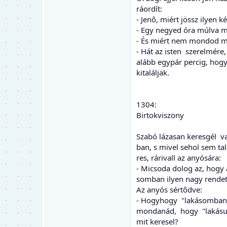
ráordít:
- Jenô, miért jössz ilyen 
- Egy negyed óra múlva
- És miért nem mondod m
- Hát az isten szerelmére,
alább egypár percig, hog
kitaláljak.
1304:
Birtokviszony
Szabó lázasan keresgél va
ban, s mivel sehol sem tal
res, rárivall az anyósára:
- Micsoda dolog az, hogy 
somban ilyen nagy rendet
Az anyós sértôdve:
- Hogyhogy "lakásomban
mondanád, hogy "lakásu
mit keresel?