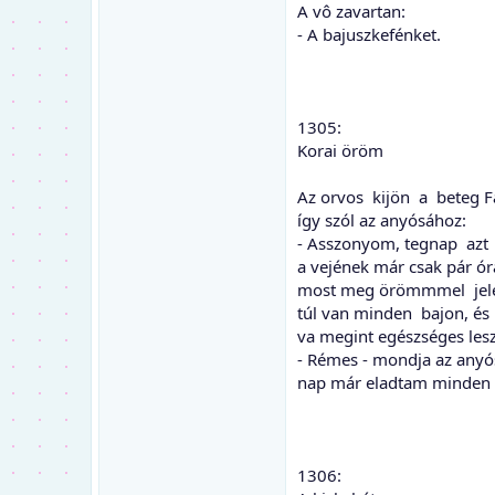
A vô zavartan:
- A bajuszkefénket.
1305:
Korai öröm
Az orvos kijön a beteg Fa
így szól az anyósához:
- Asszonyom, tegnap az
a vejének már csak pár ór
most meg örömmmel jele
túl van minden bajon, és 
va megint egészséges lesz
- Rémes - mondja az anyó
nap már eladtam minden 
1306: