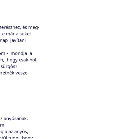
erészhez, és meg-
-e már a süket
nap javítani
om - mondja a
, hogy csak hol-
n sürgôs?
retnék vesze-
z anyósának:
ám!
gja az anyós,
túl tudni, hogy