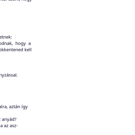
etnek:
odnak, hogy a
ökkentened kell
nyzással.
lra, aztán így
az anyád?
va az asz-