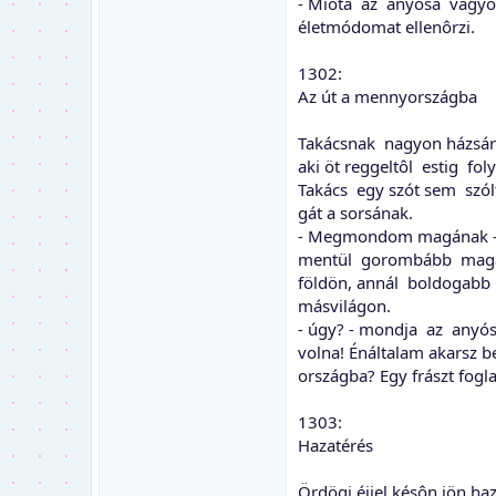
- Mióta az anyósa vagyok
életmódomat ellenôrzi.
1302:
Az út a mennyországba
Takácsnak nagyon házsárt
aki öt reggeltôl estig foly
Takács egy szót sem szól
gát a sorsának.
- Megmondom magának - 
mentül gorombább maga
földön, annál boldogabb
másvilágon.
- úgy? - mondja az anyós 
volna! Énáltalam akarsz b
országba? Egy frászt fogla
1303:
Hazatérés
Ördögi éjjel késôn jön haz