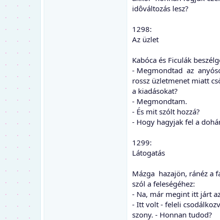
idôváltozás lesz?
1298:
Az üzlet
Kabóca és Ficulák beszélg
- Megmondtad az anyós
rossz üzletmenet miatt cs
a kiadásokat?
- Megmondtam.
- És mit szólt hozzá?
- Hogy hagyjak fel a dohá
1299:
Látogatás
Mázga hazajön, ránéz a fa
szól a feleségéhez:
- Na, már megint itt járt 
- Itt volt - feleli csodálkoz
szony. - Honnan tudod?