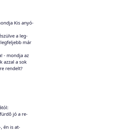
mondja Kis anyó-
szülve a leg-
 legfeljebb már
! - mondja az
k azzal a sok
re rendelt?
tól:
ürdô jó a re-
, én is at-