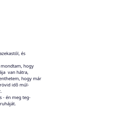
zekastól, és
t mondtam, hogy
ája van hátra,
nthetem, hogy már
rövid idô múl-
.
s - én meg teg-
ruháját.