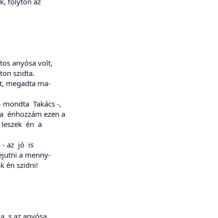
, folyton az
os anyósa volt,
ton szidta.
t, megadta ma-
mondta Takács -,
 énhozzám ezen a
 leszek én a
- az jó is
ejutni a menny-
k én szidni!
a, s az anyósa