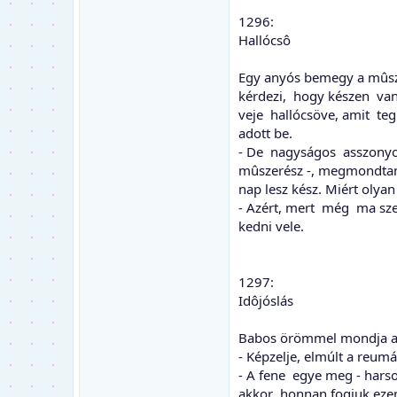
1296:
Hallócsô
Egy anyós bemegy a mûsz
kérdezi, hogy készen van
veje hallócsöve, amit teg
adott be.
- De nagyságos asszony
mûszerész -, megmondtam
nap lesz kész. Miért olya
- Azért, mert még ma sze
kedni vele.
1297:
Idôjóslás
Babos örömmel mondja a
- Képzelje, elmúlt a reum
- A fene egye meg - harso
akkor honnan fogjuk ezen