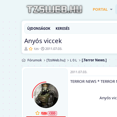
PORTAL
ÚJDONSÁGOK
KERESÉS
Anyós viccek
T
K
tzs
2011.07.03.
é
e
m
z
Fórumok
[TzsWeb.hu]
L 0 L
[.Terror News.]
a
d
i
ő
n
d
2011.07.03.
d
á
TERROR NEWS * TERROR 
í
t
t
u
ó
m
Anyós vicc
tzs