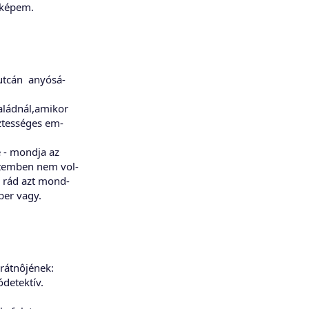
cképem.
 utcán anyósá-
aládnál,amikor
sztességes em-
e - mondja az
etemben nem vol-
l rád azt mond-
ber vagy.
rátnôjének:
detektív.