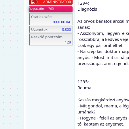
ADMINISTRATOR
1294:
Diagnózis
Reputation: 76%
Csatlakozás
Az orvos bánatos arccal 
2008.06.04.
sának:
Üzenetek
3,800
- Asszonyom, legyen elké
Reakció pontszám
rosszabbra, a kedves veje
128
csak egy pár órát élhet.
- Na szép kis doktor maga
anyós. - Most mit csinálja
orvossággal, amit egy hét
1295:
Reuma
Kaszás megkérdezi anyósá
- Mit gondol, mama, a légf
umának?
- Hogyne - feleli az anyós -
tól kaptam az enyémet.