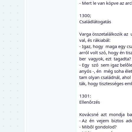
- Mert le van köpve az ar
1300;
Családlátogatás
Varga összetalálkozik az
val, és rákiabál:
- Igaz, hogy maga egy cs
arról volt szó, hogy én ti
ber vagyok, ezt tagadta?
- Egy szó sem igaz belôl
anyós -, én még soha él
tam olyan családnál, aho
ták, hogy tisztességes em
1301:
Ellenôrzés
Kovácsné azt mondja ba
- Az én vejem biztos adó
- Mibôl gondolod?