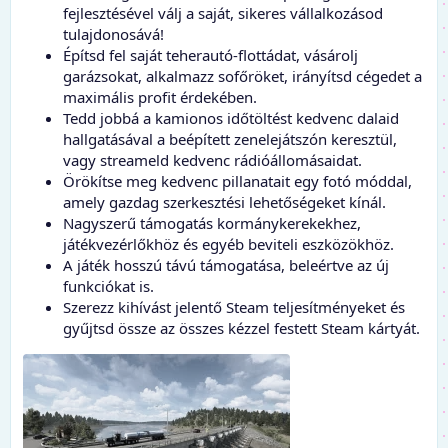
fejlesztésével válj a saját, sikeres vállalkozásod
tulajdonosává!
Építsd fel saját teherautó-flottádat, vásárolj
garázsokat, alkalmazz sofőröket, irányítsd cégedet a
maximális profit érdekében.
Tedd jobbá a kamionos időtöltést kedvenc dalaid
hallgatásával a beépített zenelejátszón keresztül,
vagy streameld kedvenc rádióállomásaidat.
Örökítse meg kedvenc pillanatait egy fotó móddal,
amely gazdag szerkesztési lehetőségeket kínál.
Nagyszerű támogatás kormánykerekekhez,
játékvezérlőkhöz és egyéb beviteli eszközökhöz.
A játék hosszú távú támogatása, beleértve az új
funkciókat is.
Szerezz kihívást jelentő Steam teljesítményeket és
gyűjtsd össze az összes kézzel festett Steam kártyát.