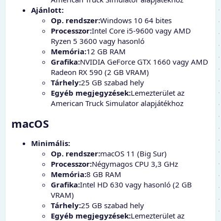
Ajánlott:
Op. rendszer:
Windows 10 64 bites
Processzor:
Intel Core i5-9600 vagy AMD
Ryzen 5 3600 vagy hasonló
Memória:
12 GB RAM
Grafika:
NVIDIA GeForce GTX 1660 vagy AMD
Radeon RX 590 (2 GB VRAM)
Tárhely:
25 GB szabad hely
Egyéb megjegyzések:
Lemezterület az
American Truck Simulator alapjátékhoz
macOS
Minimális:
Op. rendszer:
macOS 11 (Big Sur)
Processzor:
Négymagos CPU 3,3 GHz
Memória:
8 GB RAM
Grafika:
Intel HD 630 vagy hasonló (2 GB
VRAM)
Tárhely:
25 GB szabad hely
Egyéb megjegyzések:
Lemezterület az