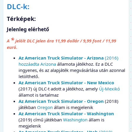
DLC-k:
Térképek:​
Jelenleg elérhető​
*
A
jelölt
DLC
jelen ára 11,99 dollár / 9,99 font / 11,99
euró.
Az American Truck Simulator - Arizona
(2016)
hozzáadta Arizona
államota játékhoz. Ez a DLC
ingyenes, és az alapjáték megvásárlása után azonnal
letölthető.
Az American Truck Simulator - New Mexico
(2017) új DLC-t adott a játékhoz, amely
Új-Mexikó
államot is tartalmaz
Az American Truck Simulator - Oregon
(2018)
játékban
Oregon
állam is megjelenik
Az American Truck Simulator - Washington
(2019) című játékban
Washington
állam is
megjelenik
Az American Truck Simulator - Utah
(2019)