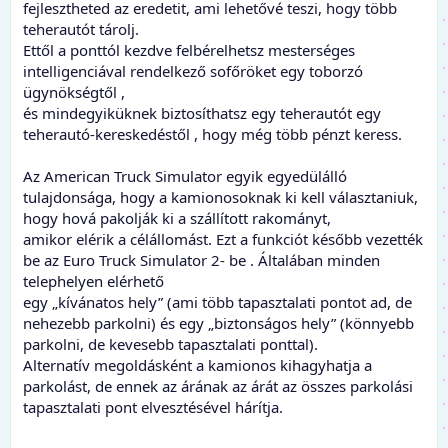
fejlesztheted az eredetit, ami lehetővé teszi, hogy több
teherautót tárolj.
Ettől a ponttól kezdve felbérelhetsz mesterséges
intelligenciával rendelkező sofőröket egy toborzó
ügynökségtől ,
és mindegyiküknek biztosíthatsz egy teherautót egy
teherautó-kereskedéstől , hogy még több pénzt keress.
Az American Truck Simulator egyik egyedülálló
tulajdonsága, hogy a kamionosoknak ki kell választaniuk,
hogy hová pakolják ki a szállított rakományt,
amikor elérik a célállomást. Ezt a funkciót később vezették
be az Euro Truck Simulator 2- be . Általában minden
telephelyen elérhető
egy „kívánatos hely” (ami több tapasztalati pontot ad, de
nehezebb parkolni) és egy „biztonságos hely” (könnyebb
parkolni, de kevesebb tapasztalati ponttal).
Alternatív megoldásként a kamionos kihagyhatja a
parkolást, de ennek az árának az árát az összes parkolási
tapasztalati pont elvesztésével hárítja.