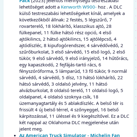
Pack
(2023) jelentős mennyiségű testreszabási
lehetőséget adott a
Kenworth W900-
hoz . A DLC
külső testreszabási lehetőségeket kínál, amelyek a
következőkből állnak: 2 festés, 5 légszűrő, 7
rovarterelő, 18 lökhárító, klasszikus ajtó, 28
fülkepanel, 11 fülke hátsó rész opció, 4 első
ajtókilincs, 2 hátsó ajtókilincs, 15 ajtólépcső, 4
ajtódíszléc, 8 kipufogórendszer, 4 sárvédővédő, 2
szűrőburkolat, 3 első sárvédő, 15 első logó, 2 első
tükör, 9 első sárvédő, 9 első irányjelző, 14 hűtőrács,
egy kapaszkodó, 2 fejfájás-tartó rács, 6
fényszóróforma, 5 lámparúd, 13 fő tükör, 9 normál
sárvédő, 4 sárvédő, 5 dísz, 13 hátsó lökhárító, 22
hátsó sárvédő, 3 oldalsó jelvény, 11 hátsó
alvázburkolat, 8 oldalsó terelő, 11 oldalsó logó, 5
oldalpanel, 4 oldalsó szoknya csík, 18
üzemanyagtartály és 5 ablakdíszléc. A belső tér is
frissült 4 új belső térrel, 4 szőnyeggel, 16 belső
kárpitozással, 11 üléssel és 9 kiegészítővel. Ez a DLC
két nappal az Oklahoma DLC megjelenése után
jelent meg.
Az American Truck Simulator - Michelin Fan