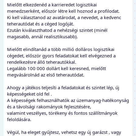
Mielőtt elkezdenéd a karrieredet logisztikai
menedzserként, először létre kell hoznod a profilodat.
Ki kell választanod az avatárodat, a nevedet, a kedvenc
teherautódat és a céged logóját.
Ezután kiválaszthatod a nehézségi szintet (minél
magasabb, annál realisztikusabb).
Mielőtt elindítanád a több millió dolláros logisztikai
cégedet, először gyors feladatokat kell elvégezned a
rendelkezésre álló teherautókkal.
Legalább 100 000 dollárt kell keresned, mielőtt
megvásárolnád az első teherautódat.
Ahogy a játékos teljesíti a feladatokat és szintet lép, új
képességeket old fel .
A képességek felhasználhatók az üzemanyag-hatékonyság
és a távolsági rakományok fejlesztésére,
valamint veszélyes, törékeny és fontos szállítmányok
feloldására.
Végül, ha eleget gyűjtesz, vehetsz egy új garázst , vagy