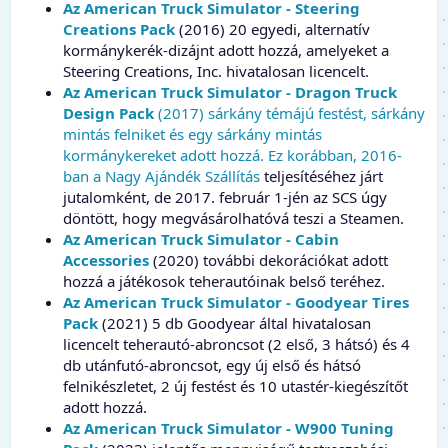
Az American Truck Simulator - Steering
Creations Pack
(2016) 20 egyedi, alternatív
kormánykerék-dizájnt adott hozzá, amelyeket a
Steering Creations, Inc. hivatalosan licencelt.
Az American Truck Simulator - Dragon Truck
Design Pack
(2017) sárkány témájú festést, sárkány
mintás felniket és egy sárkány mintás
kormánykereket adott hozzá. Ez korábban, 2016-
ban a Nagy Ajándék Szállítás
teljesítéséhez járt
jutalomként, de 2017. február 1-jén az SCS úgy
döntött, hogy megvásárolhatóvá teszi a Steamen.
Az American Truck Simulator - Cabin
Accessories
(2020) további dekorációkat adott
hozzá a játékosok teherautóinak belső teréhez.
Az American Truck Simulator - Goodyear Tires
Pack
(2021) 5 db Goodyear által hivatalosan
licencelt teherautó-abroncsot (2 első, 3 hátsó) és 4
db utánfutó-abroncsot, egy új első és hátsó
felnikészletet, 2 új festést és 10 utastér-kiegészítőt
adott hozzá.
Az American Truck Simulator - W900 Tuning