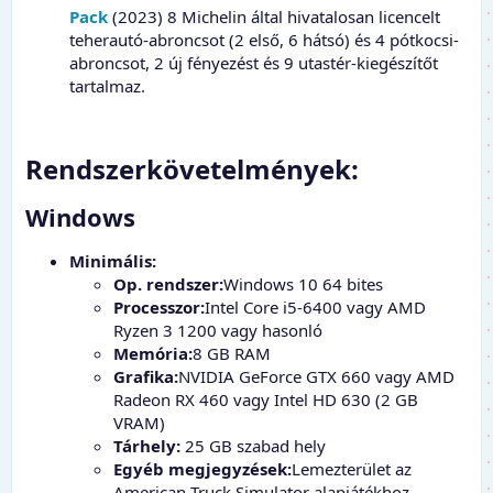
Pack
(2023) 8 Michelin által hivatalosan licencelt
teherautó-abroncsot (2 első, 6 hátsó) és 4 pótkocsi-
abroncsot, 2 új fényezést és 9 utastér-kiegészítőt
tartalmaz.
Rendszerkövetelmények:​
Windows
Minimális:
Op. rendszer:
Windows 10 64 bites
Processzor:
Intel Core i5-6400 vagy AMD
Ryzen 3 1200 vagy hasonló
Memória:
8 GB RAM
Grafika:
NVIDIA GeForce GTX 660 vagy AMD
Radeon RX 460 vagy Intel HD 630 (2 GB
VRAM)
Tárhely:
25 GB szabad hely
Egyéb megjegyzések:
Lemezterület az
American Truck Simulator alapjátékhoz