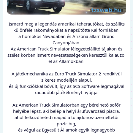
Ismerd meg a legendás amerikai teherautókat, és szállíts
különféle rakományokat a napsütötte Kaliforniában,
a homokos Nevadában és Arizona állam Grand
Canyonjában.
Az American Truck Simulator lélegzetelállító tájakon és
széles körben ismert nevezetességeken keresztül kalauzol
el az Államokban.
A játékmechanika az Euro Truck Simulator 2 rendkívül
sikeres modelljén alapul,
és új funkciókkal bővült, így az SCS Software legmagával
ragadóbb játékélményt nyújtja.
Az American Truck Simulatorban egy bérelhető sofőr
helyébe lépsz, aki belép a helyi árufuvarozási piacra,
ahol felküzdheted magad a tulajdonos-üzemeltetői
pozícióig,
és végül az Egyesült Államok egyik legnagyobb