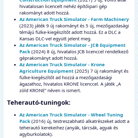
hivatalosan licencelt nehéz építőipari gép
rakományt adott hozzá.
Az American Truck Simulator - Farm Machinery
(2023) játék 9 új rakományt és 5 új, mezőgazdasági
témájú fülke-kiegészítőt adott hozzá. Ez a DLC a
Kansas DLC-vel együtt jelent meg.
Az American Truck Simulator - JCB Equipment
Pack
(2024) 8 új, hivatalos JCB licenccel rendelkező
géprakományt adott hozzá.
Az American Truck Simulator - Krone
Agriculture Equipment
(2025) 7 új rakományt és
fülke-kiegészítőt ad hozzá a mezőgazdasági
ágazathoz, hivatalos KRONE licenccel. A játék „A
zöld KRONE” néven is ismert.
Teherautó-tuningok:​
Az American Truck Simulator - Wheel Tuning
Pack
(2016) új, testreszabható alkatrészeket adott a
teherautó kerekeihez (anyák, tárcsák, agyak és
agyburkolatok).