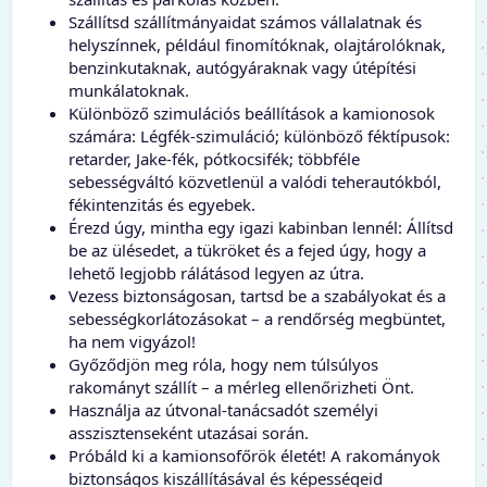
Szállítsd szállítmányaidat számos vállalatnak és
helyszínnek, például finomítóknak, olajtárolóknak,
benzinkutaknak, autógyáraknak vagy útépítési
munkálatoknak.​
Különböző szimulációs beállítások a kamionosok
számára: Légfék-szimuláció; különböző féktípusok:
retarder, Jake-fék, pótkocsifék; többféle
sebességváltó közvetlenül a valódi teherautókból,
fékintenzitás és egyebek.
Érezd úgy, mintha egy igazi kabinban lennél: Állítsd
be az ülésedet, a tükröket és a fejed úgy, hogy a
lehető legjobb rálátásod legyen az útra.
Vezess biztonságosan, tartsd be a szabályokat és a
sebességkorlátozásokat – a rendőrség megbüntet,
ha nem vigyázol!
Győződjön meg róla, hogy nem túlsúlyos
rakományt szállít – a mérleg ellenőrizheti Önt.
Használja az útvonal-tanácsadót személyi
asszisztenseként utazásai során.
Próbáld ki a kamionsofőrök életét! A rakományok
biztonságos kiszállításával és képességeid