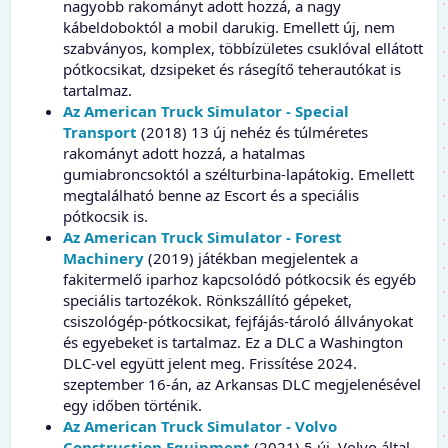
nagyobb rakományt adott hozzá, a nagy
kábeldoboktól a mobil darukig. Emellett új, nem
szabványos, komplex, többízületes csuklóval ellátott
pótkocsikat, dzsipeket és rásegítő teherautókat is
tartalmaz.
Az American Truck Simulator - Special
Transport
(2018) 13 új nehéz és túlméretes
rakományt adott hozzá, a hatalmas
gumiabroncsoktól a szélturbina-lapátokig. Emellett
megtalálható benne az Escort és a speciális
pótkocsik is.
Az American Truck Simulator - Forest
Machinery
(2019) játékban megjelentek a
fakitermelő iparhoz kapcsolódó pótkocsik és egyéb
speciális tartozékok. Rönkszállító gépeket,
csiszológép-pótkocsikat, fejfájás-tároló állványokat
és egyebeket is tartalmaz. Ez a DLC a Washington
DLC-vel együtt jelent meg. Frissítése 2024.
szeptember 16-án, az Arkansas DLC megjelenésével
egy időben történik.
Az American Truck Simulator - Volvo
Construction Equipment
(2021) 5 új, Volvo által