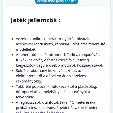
Accept third party cookies
Jaték jellemzők :​
Vezess ikonikus teherautó-gyártók hivatalos
licencével rendelkező, rendkívül részletes teherautó-
modelleket.​
A teherautód az új otthonod. Tedd a magadévá a
fülkék, az alváz, a festés cseréjével, tuning
kiegészítők vagy erősebb motorok hozzáadásával.​
Sokféle rakomány közül választhat: az
élelmiszerektől a gépeken át a veszélyes
rakományokig.​
Többféle pótkocsi – hűtőkocsiktól a platósokig,
dömperektől a mélybányai és hattyúnyakú
felvonókig.​
A leghosszabb utánfutók (akár 15 méteresek)
próbára teszik a képességeidet és a türelmedet
szállítás és parkolás közben.​