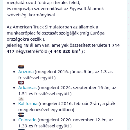
meghatározott földrajzi terület felett,
és megosztja szuverenitását az Egyesült Államok
szövetségi kormányával.
Az American Truck Simulatorban az államok a
munkaerőpiac felosztását szolgálják (míg Európa
országokra oszlik ).
Jelenleg
18
állam van, amelyek összesített területe
1 714
417
négyzetmérföld (
4 440 320 km²
) :
Arizona
(megjelent 2016. június 6-án, az 1.3-as
frissítéssel együtt )
Arkansas
(megjelent 2024. szeptember 16-án, az
1.51-es frissítéssel együtt )
Kalifornia
(megjelent 2016. február 2-án , a játék
megjelenésével egy időben)
Colorado
(megjelent 2020. november 12-én, az
1.39-es frissítéssel együtt )