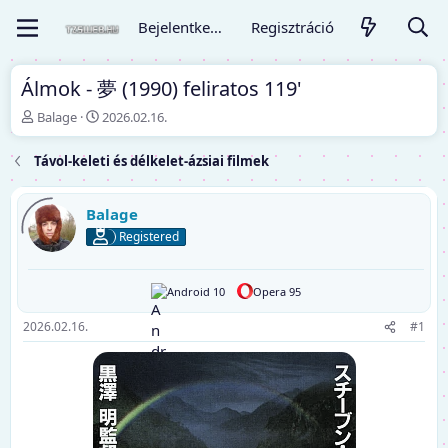
Bejelentkezés
Regisztráció
Álmok - 夢 (1990) feliratos 119'
T
K
Balage
2026.02.16.
é
e
m
z
Távol-keleti és délkelet-ázsiai filmek
a
d
i
ő
n
d
Balage
d
á
Registered
í
t
t
u
ó
m
Android 10
Opera 95
2026.02.16.
#1