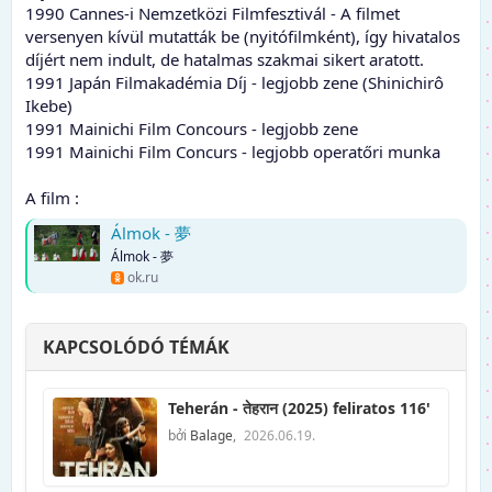
1990 Cannes-i Nemzetközi Filmfesztivál - A filmet
versenyen kívül mutatták be (nyitófilmként), így hivatalos
díjért nem indult, de hatalmas szakmai sikert aratott.
1991 Japán Filmakadémia Díj - legjobb zene (Shinichirô
Ikebe)
1991 Mainichi Film Concours - legjobb zene
1991 Mainichi Film Concurs - legjobb operatőri munka
A film :
Álmok - 夢
Álmok - 夢
ok.ru
KAPCSOLÓDÓ TÉMÁK
Teherán - तेहरान (2025) feliratos 116'
bởi
Balage
,
2026.06.19.