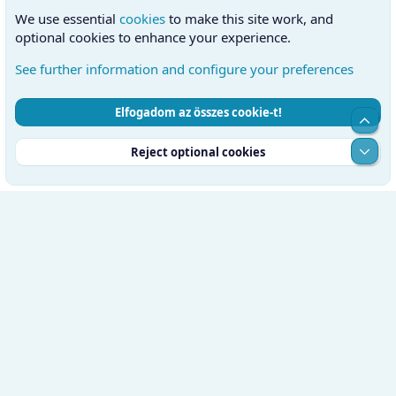
We use essential
cookies
to make this site work, and
optional cookies to enhance your experience.
See further information and configure your preferences
Elfogadom az összes cookie-t!
Cookies
Hungarian (HU)
Kapcsolatfelvétel
Top
Feltételek és szabályok
Adatvédelmi szabályzat
Súgó
Alul
Reject optional cookies
Kezdőlap
RSS