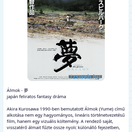
Álmok - 夢
japán feliratos fantasy dráma
Akira Kurosawa 1990-ben bemutatott Álmok (Yume) című
alkotása nem egy hagyományos, lineáris történetvezetésű
film, hanem egy vizuális költemény. A rendező saját,
visszatérő álmait fűzte össze nyolc különálló fejezetben,