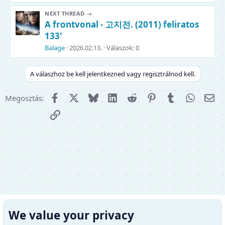
NEXT THREAD →
A frontvonal - 고지전. (2011) feliratos
133'
Balage
2026.02.13.
Válaszok: 0
A válaszhoz be kell jelentkezned vagy regisztrálnod kell.
Facebook
X (Twitter)
Bluesky
LinkedIn
Reddit
Pinterest
Tumblr
WhatsA
E-m
Megosztás:
Link
We value your privacy