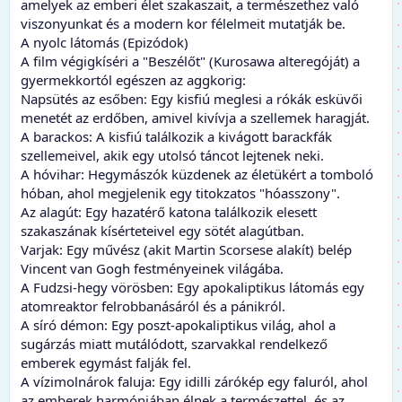
amelyek az emberi élet szakaszait, a természethez való
viszonyunkat és a modern kor félelmeit mutatják be.
A nyolc látomás (Epizódok)
A film végigkíséri a "Beszélőt" (Kurosawa alteregóját) a
gyermekkortól egészen az aggkorig:
Napsütés az esőben: Egy kisfiú meglesi a rókák esküvői
menetét az erdőben, amivel kivívja a szellemek haragját.
A barackos: A kisfiú találkozik a kivágott barackfák
szellemeivel, akik egy utolsó táncot lejtenek neki.
A hóvihar: Hegymászók küzdenek az életükért a tomboló
hóban, ahol megjelenik egy titokzatos "hóasszony".
Az alagút: Egy hazatérő katona találkozik elesett
szakaszának kísérteteivel egy sötét alagútban.
Varjak: Egy művész (akit Martin Scorsese alakít) belép
Vincent van Gogh festményeinek világába.
A Fudzsi-hegy vörösben: Egy apokaliptikus látomás egy
atomreaktor felrobbanásáról és a pánikról.
A síró démon: Egy poszt-apokaliptikus világ, ahol a
sugárzás miatt mutálódott, szarvakkal rendelkező
emberek egymást falják fel.
A vízimolnárok faluja: Egy idilli zárókép egy faluról, ahol
az emberek harmóniában élnek a természettel, és az