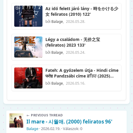
Az idő felett járó lány - 時をかける少
女 feliratos (2010) 122'
bởi
Balage
,
2026.05.28.
Légy a családom - 无价之宝
(feliratos) 2023 133'
bởi
Balage
,
2026.05.24.
Fateh: A győzelem útja - Hindi címe
फतेह Pandzsábi címe ਫ਼ਤਿਹ (2025)
feliratos
bởi
Balage
,
2026.05.16.
← PREVIOUS THREAD
Il mare - 시월애. (2000) feliratos 96'
Balage
2026.02.19.
Válaszok: 0