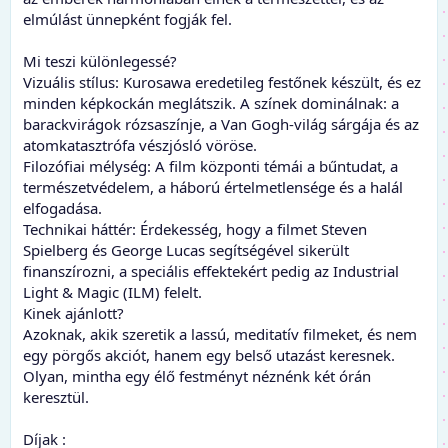
elmúlást ünnepként fogják fel.
Mi teszi különlegessé?
Vizuális stílus: Kurosawa eredetileg festőnek készült, és ez
minden képkockán meglátszik. A színek dominálnak: a
barackvirágok rózsaszínje, a Van Gogh-világ sárgája és az
atomkatasztrófa vészjósló vöröse.
Filozófiai mélység: A film központi témái a bűntudat, a
természetvédelem, a háború értelmetlensége és a halál
elfogadása.
Technikai háttér: Érdekesség, hogy a filmet Steven
Spielberg és George Lucas segítségével sikerült
finanszírozni, a speciális effektekért pedig az Industrial
Light & Magic (ILM) felelt.
Kinek ajánlott?
Azoknak, akik szeretik a lassú, meditatív filmeket, és nem
egy pörgős akciót, hanem egy belső utazást keresnek.
Olyan, mintha egy élő festményt néznénk két órán
keresztül.
Díjak :