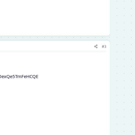
#3
stDexQe5TmFeHCQE