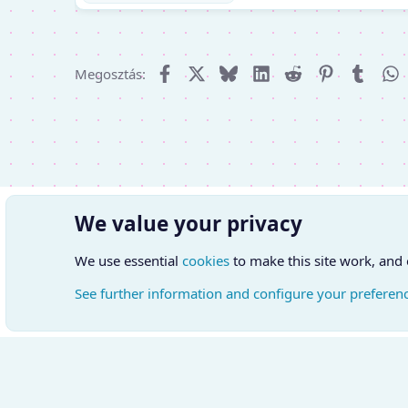
Facebook
X (Twitter)
Bluesky
LinkedIn
Reddit
Pinterest
Tumbl
W
Megosztás:
We value your privacy
We use essential
cookies
to make this site work, and
See further information and configure your preferen
Cookies
Hungarian (HU)
Kapcsol