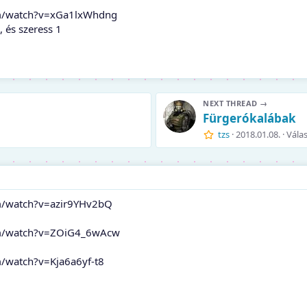
om/watch?v=xGa1lxWhdng
, és szeress 1
NEXT THREAD →
Fürgerókalábak
tzs
2018.01.08.
Válas
m/watch?v=azir9YHv2bQ
om/watch?v=ZOiG4_6wAcw
/watch?v=Kja6a6yf-t8