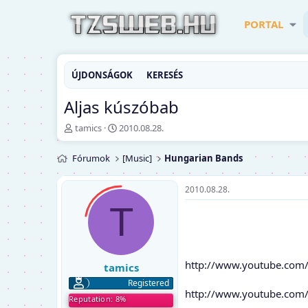
PORTAL
ÚJDONSÁGOK
KERESÉS
Aljas kúszóbab
T
K
tamics
2010.08.28.
é
e
m
z
Fórumok
[Music]
Hungarian Bands
a
d
i
ő
n
d
2010.08.28.
d
á
T
í
t
t
u
ó
m
http://www.youtube.com
tamics
Registered
http://www.youtube.com
Reputation: 8%