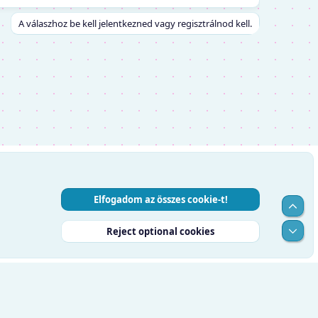
A válaszhoz be kell jelentkezned vagy regisztrálnod kell.
Elfogadom az összes cookie-t!
Top
Alul
Reject optional cookies
RSS
Súgó
Kezdőlap