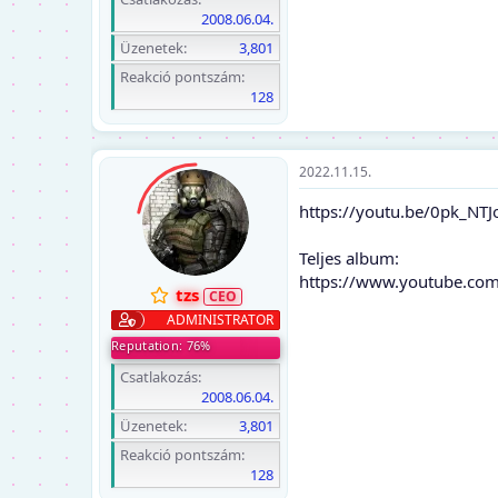
2008.06.04.
Üzenetek
3,801
Reakció pontszám
128
2022.11.15.
https://youtu.be/0pk_NTJ
Teljes album:
https://www.youtube.c
tzs
ADMINISTRATOR
Reputation: 76%
Csatlakozás
2008.06.04.
Üzenetek
3,801
Reakció pontszám
128