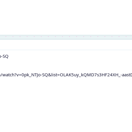
o-SQ
om/watch?v=0pk_NTJo-SQ&list=OLAK5uy_kQMD7s3HF24XH_-aa