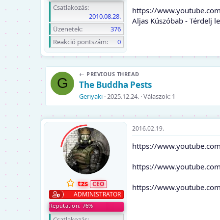
Csatlakozás
https://www.youtube.c
2010.08.28.
Aljas Kúszóbab - Térdelj le
Üzenetek
376
Reakció pontszám
0
← PREVIOUS THREAD
G
The Buddha Pests
Geriyaki
2025.12.24.
Válaszok: 1
2016.02.19.
https://www.youtube.co
https://www.youtube.c
tzs
https://www.youtube.com
ADMINISTRATOR
Reputation: 76%
Csatlakozás