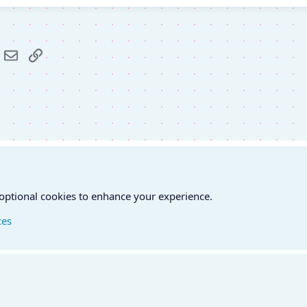
r
hatsApp
E-mail
Link
 optional cookies to enhance your experience.
ces
atfelvétel
Feltételek és szabályok
Adatvédelmi szabályzat