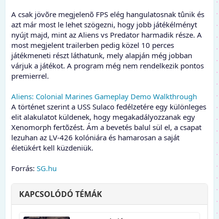
A csak jövõre megjelenõ FPS elég hangulatosnak tûnik és
azt már most le lehet szögezni, hogy jobb játékélményt
nyújt majd, mint az Aliens vs Predator harmadik része. A
most megjelent trailerben pedig közel 10 perces
játékmeneti részt láthatunk, mely alapján még jobban
várjuk a játékot. A program még nem rendelkezik pontos
premierrel.
Aliens: Colonial Marines Gameplay Demo Walkthrough
A történet szerint a USS Sulaco fedélzetére egy különleges
elit alakulatot küldenek, hogy megakadályozzanak egy
Xenomorph fertõzést. Ám a bevetés balul sül el, a csapat
lezuhan az LV-426 kolóniára és hamarosan a saját
életükért kell küzdeniük.
Forrás:
SG.hu
KAPCSOLÓDÓ TÉMÁK