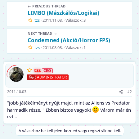
← PREVIOUS THREAD
LIMBO (Mászkálós/Logikai)
tzs
2011.11.08.
Válaszok: 3
NEXT THREAD →
Condemned (Akció/Horror FPS)
tzs
2011.08.08.
Válaszok: 1
tzs
ADMINISTRATOR
2011.10.03.
#2
"jobb játékélményt nyújt majd, mint az Aliens vs Predator
harmadik része. " Ebben biztos vagyok!
Várom már én
ezt...
A válaszhoz be kell jelentkezned vagy regisztrálnod kell.