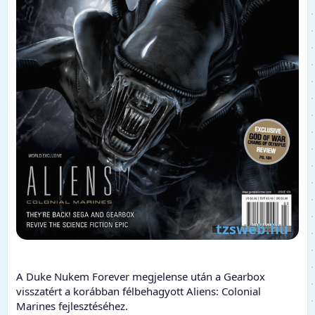
A Duke Nukem Forever megjelense után a Gearbox
visszatért a korábban félbehagyott Aliens: Colonial
Marines fejlesztéséhez.