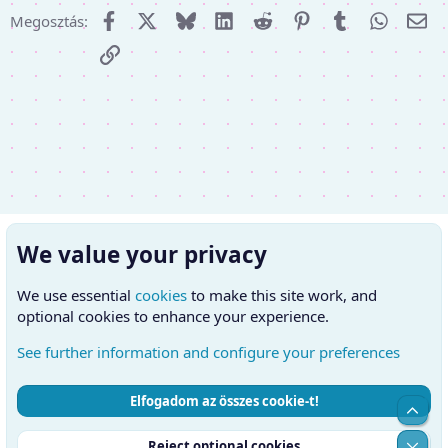
Facebook
X (Twitter)
Bluesky
LinkedIn
Reddit
Pinterest
Tumblr
WhatsA
E-m
Megosztás:
Link
We value your privacy
We use essential
cookies
to make this site work, and
optional cookies to enhance your experience.
See further information and configure your preferences
Elfogadom az összes cookie-t!
Cookies
Hungarian (HU)
Kapcsolatfelvétel
Top
Feltételek és szabályok
Adatvédelmi szabályzat
Súgó
Alul
Reject optional cookies