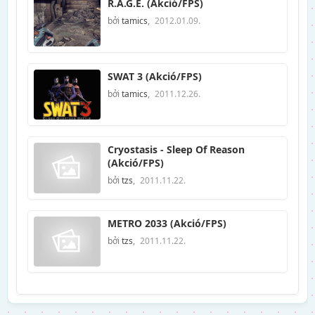
R.A.G.E. (Akció/FPS)
bởi
tamics
,
2012.01.09.
SWAT 3 (Akció/FPS)
bởi
tamics
,
2011.12.26.
Cryostasis - Sleep Of Reason
(Akció/FPS)
bởi
tzs
,
2011.11.22.
METRO 2033 (Akció/FPS)
bởi
tzs
,
2011.11.22.