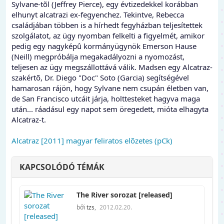
Sylvane-tõl (Jeffrey Pierce), egy évtizedekkel korábban
elhunyt alcatrazi ex-fegyenchez. Tekintve, Rebecca
családjában többen is a hírhedt fegyházban teljesítettek
szolgálatot, az ügy nyomban felkelti a figyelmét, amikor
pedig egy nagyképû kormányügynök Emerson Hause
(Neill) megpróbálja megakadályozni a nyomozást,
teljesen az ügy megszállottává válik. Madsen egy Alcatraz-
szakértõ, Dr. Diego "Doc" Soto (Garcia) segítségével
hamarosan rájön, hogy Sylvane nem csupán életben van,
de San Francisco utcáit járja, holttesteket hagyva maga
után... ráadásul egy napot sem öregedett, mióta elhagyta
Alcatraz-t.
Alcatraz [2011] magyar feliratos elõzetes (pCk)
KAPCSOLÓDÓ TÉMÁK
The River sorozat [released]
bởi
tzs
,
2012.02.20.