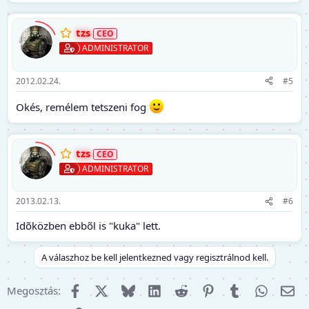
tzs
ADMINISTRATOR
2012.02.24.
#5
Okés, remélem tetszeni fog
tzs
ADMINISTRATOR
2013.02.13.
#6
Idõközben ebbõl is "kuka" lett.
A válaszhoz be kell jelentkezned vagy regisztrálnod kell.
Facebook
X (Twitter)
Bluesky
LinkedIn
Reddit
Pinterest
Tumblr
WhatsA
E-m
Megosztás: