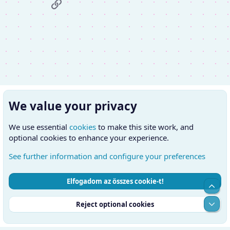
Link
We value your privacy
We use essential
cookies
to make this site work, and
optional cookies to enhance your experience.
See further information and configure your preferences
Elfogadom az összes cookie-t!
Cookies
Hungarian (HU)
Kapcsolatfelvétel
Top
Feltételek és szabályok
Adatvédelmi szabályzat
Súgó
Alul
Reject optional cookies
Kezdőlap
RSS