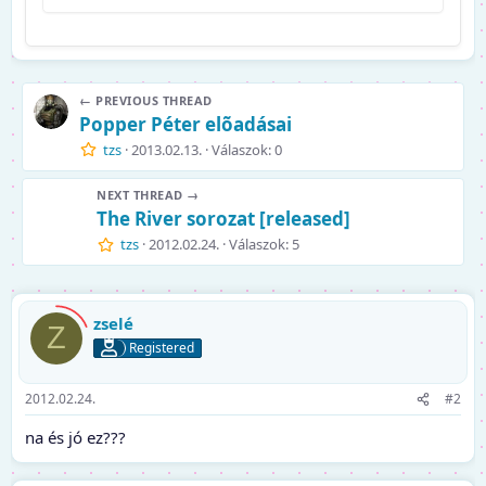
← PREVIOUS THREAD
Popper Péter elõadásai
tzs
2013.02.13.
Válaszok: 0
NEXT THREAD →
The River sorozat [released]
tzs
2012.02.24.
Válaszok: 5
zselé
Z
Registered
2012.02.24.
#2
na és jó ez???