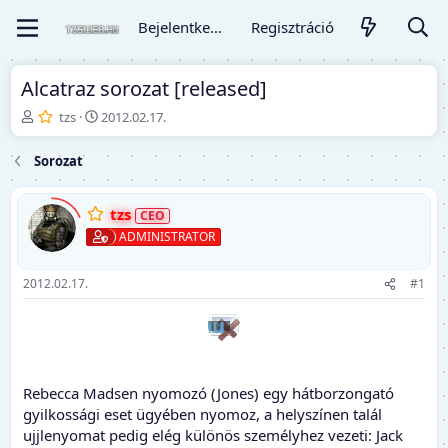
Bejelentkezés
Regisztráció
Alcatraz sorozat [released]
T
K
tzs
2012.02.17.
é
e
m
z
Sorozat
a
d
i
ő
n
d
tzs
d
á
ADMINISTRATOR
í
t
t
u
ó
m
2012.02.17.
#1
Rebecca Madsen nyomozó (Jones) egy hátborzongató
gyilkossági eset ügyében nyomoz, a helyszínen talál
ujjlenyomat pedig elég különös személyhez vezeti: Jack