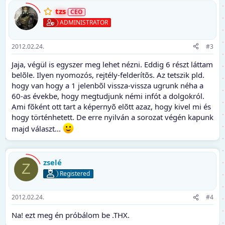
tzs
ADMINISTRATOR
2012.02.24.
#3
Jaja, végül is egyszer meg lehet nézni. Eddig 6 részt láttam
belõle. Ilyen nyomozós, rejtély-felderítõs. Az tetszik pld.
hogy van hogy a 1 jelenbõl vissza-vissza ugrunk néha a
60-as évekbe, hogy megtudjunk némi infót a dolgokról.
Ami fõként ott tart a képernyõ elõtt azaz, hogy kivel mi és
hogy történhetett. De erre nyilván a sorozat végén kapunk
majd választ...
zselé
Z
Registered
2012.02.24.
#4
Na! ezt meg én próbálom be .THX.