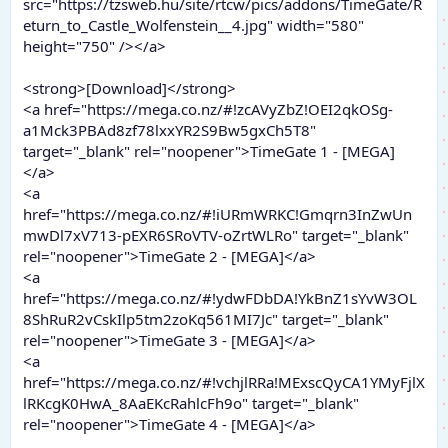
src="https://tzsweb.hu/site/rtcw/pics/addons/TimeGate/R
eturn_to_Castle_Wolfenstein__4.jpg" width="580"
height="750" /></a>
<strong>[Download]</strong>
<a href="https://mega.co.nz/#!zcAVyZbZ!OEI2qkOSg-
a1Mck3PBAd8zf78lxxYR2S9Bw5gxCh5T8"
target="_blank" rel="noopener">TimeGate 1 - [MEGA]
</a>
<a
href="https://mega.co.nz/#!iURmWRKC!Gmqrn3InZwUn
mwDl7xV713-pEXR6SRoVTV-oZrtWLRo" target="_blank"
rel="noopener">TimeGate 2 - [MEGA]</a>
<a
href="https://mega.co.nz/#!ydwFDbDA!YkBnZ1sYvW3OL
8ShRuR2vCskIlp5tm2zoKq561MI7Jc" target="_blank"
rel="noopener">TimeGate 3 - [MEGA]</a>
<a
href="https://mega.co.nz/#!vchjlRRa!MExscQyCA1YMyFjlX
lRKcgK0HwA_8AaEKcRahlcFh9o" target="_blank"
rel="noopener">TimeGate 4 - [MEGA]</a>