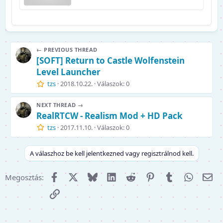
← PREVIOUS THREAD
[SOFT] Return to Castle Wolfenstein
Level Launcher
tzs
2018.10.22.
Válaszok: 0
NEXT THREAD →
RealRTCW - Realism Mod + HD Pack
tzs
2017.11.10.
Válaszok: 0
A válaszhoz be kell jelentkezned vagy regisztrálnod kell.
Facebook
X (Twitter)
Bluesky
LinkedIn
Reddit
Pinterest
Tumblr
WhatsA
E-m
Megosztás:
Link