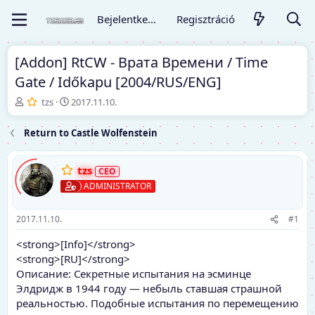
Bejelentkezés
Regisztráció
[Addon] RtCW - Врата Времени / Time
Gate / Időkapu [2004/RUS/ENG]
T
K
tzs
2017.11.10.
é
e
m
z
Return to Castle Wolfenstein
a
d
i
ő
n
d
tzs
d
á
ADMINISTRATOR
í
t
t
u
ó
m
2017.11.10.
#1
<strong>[Info]</strong>
<strong>[RU]</strong>
Описание: Секретные испытания на эсминце
Элдридж в 1944 году — небыль ставшая страшной
реальностью. Подобные испытания по перемещению