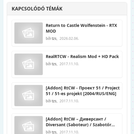
KAPCSOLÓDÓ TÉMÁK
Return to Castle Wolfenstein - RTX
MOD
bởi
tzs
,
2026.02.06.
RealRTCW - Realism Mod + HD Pack
bởi
tzs
,
2017.11.10.
[Addon] RtCW - Проект 51 / Project
51 / 51-es projekt [2004/RUS/ENG]
bởi
tzs
,
2017.11.10.
[Addon] RtCW – Диверсант /
Diversant (Saboteur) / Szabotőr
[2005/PC/RUS/ENG]
bởi
tzs
,
2017.11.10.