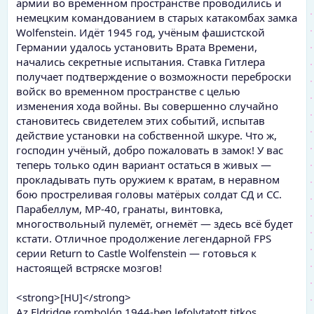
армии во временном пространстве проводились и
немецким командованием в старых катакомбах замка
Wolfenstein. Идёт 1945 год, учёным фашистской
Германии удалось установить Врата Времени,
начались секретные испытания. Ставка Гитлера
получает подтверждение о возможности переброски
войск во временном пространстве с целью
изменения хода войны. Вы совершенно случайно
становитесь свидетелем этих событий, испытав
действие установки на собственной шкуре. Что ж,
господин учёный, добро пожаловать в замок! У вас
теперь только один вариант остаться в живых —
прокладывать путь оружием к вратам, в неравном
бою простреливая головы матёрых солдат СД и СС.
Парабеллум, МР-40, гранаты, винтовка,
многоствольный пулемёт, огнемёт — здесь всё будет
кстати. Отличное продолжение легендарной FPS
серии Return to Castle Wolfenstein — готовься к
настоящей встряске мозгов!
<strong>[HU]</strong>
Az Eldridge rombolón 1944-ben lefolytatott titkos