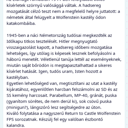
kísérletek szörnyű valósággá váltak. A hadsereg
mozgatását célzó teszt nem a megfelelő helyre juttatott: a
németek által felügyelt a Wolfenstein kastély ódon
katakombáiba.
1945-ben a náci Németország tudósai megkezdték az
Időkapu titkos tesztelését. Hitler megnyugtató
visszaigazolást kapott, a hadsereg időbeni mozgatása
lehetséges, így utólag is képesek lesznek befolyásolni a
háború menetét. Véletlenül tanúja lettél az eseményeknek,
miután saját bőrödön is megtapasztalhattad a sikeres
kísérlet hatását. Igen, tudós uram, Isten hozott a
kastélyban.
Egyetlen lehetőséged van, megtisztítani az utat a kastély
kijáratához, egyenlőtlen harcban felszámolni az SD és az
SS kemény harcosait. Parabellum, MP-40, gránát, puska
(gyanítom sörétes, de nem derül ki), sok csövű puska
(minigun?), lángszóró lesz segítségedre az úton.
Kiváló folytatása a nagyszerű Return to Castle Wolfenstein
FPS sorozatnak. Készülj fel egy valóban észbontó
kalandra.