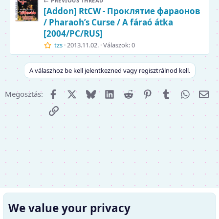
← PREVIOUS THREAD
[Addon] RtCW - Проклятие фараонов
/ Pharaoh’s Curse / A fáraó átka
[2004/PC/RUS]
tzs
2013.11.02.
Válaszok: 0
A válaszhoz be kell jelentkezned vagy regisztrálnod kell.
Facebook
X (Twitter)
Bluesky
LinkedIn
Reddit
Pinterest
Tumblr
WhatsA
E-m
Megosztás:
Link
We value your privacy