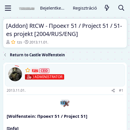
Bejelentkezés
Regisztráció
[Addon] RtCW - Проект 51 / Project 51 / 51-
es projekt [2004/RUS/ENG]
T
K
tzs
2013.11.01.
é
e
m
z
Return to Castle Wolfenstein
a
d
i
ő
n
d
tzs
d
á
ADMINISTRATOR
í
t
t
u
ó
m
2013.11.01.
#1
[Wolfenstein: Проект 51 / Project 51]
[Info]