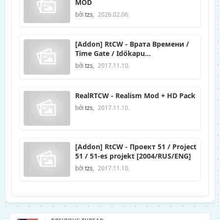
MOD
bởi
tzs
,
2026.02.06.
[Addon] RtCW - Врата Времени /
Time Gate / Időkapu
[2004/RUS/ENG]
bởi
tzs
,
2017.11.10.
RealRTCW - Realism Mod + HD Pack
bởi
tzs
,
2017.11.10.
[Addon] RtCW - Проект 51 / Project
51 / 51-es projekt [2004/RUS/ENG]
bởi
tzs
,
2017.11.10.