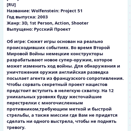
[RU]
Название: Wolfenstein: Project 51
Год выпуска: 2003
Жанр: 3D, 1st Person, Action, Shooter
Выпущено: Русский Проект
Об игре: Сюжет игры основан на реально
происходивших событиях. Во время Второй
Мировой Войны немецкие конструкторы
разрабатывают новое супер-оружие, которое
может изменить ход войны. Для обнаружения и
уничтожения оружия английская разведка
посылает агента из французского сопротивления.
Чтобы сорвать секретный проект нацистов
предстоит вступить в нелегкую схватку. На 12
уникальных уровнях буду жесточайшие
перестрелки с многочисленным
противником,требующим меткой и быстрой
стрельбы, а также миссии где Вам не придется
сделать ни одного выстрела, чтобы не поднять
тревогу.