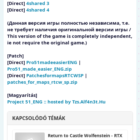
[Direct]
4shared 3
[Direct]
4shared 4
(Данная версия игры полностью независима, т.е.
не требует наличия оригинальной версии игры /
This version of the game is completely independent,
ie not require the original game.)
[Patch]
[Direct]
Pro51madeeasierENG
|
Pro51_made_easier_ENG.zip
[Direct]
PatchesformapsRTCWSP
|
patches_for_maps_rtcw_sp.zip
[Magyarítás]
Project 51_ENG :: hosted by Tzs.Alf4n3t.Hu
KAPCSOLÓDÓ TÉMÁK
Return to Castle Wolfenstein - RTX