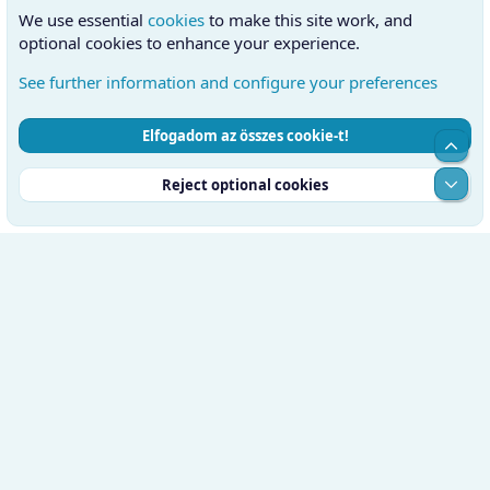
We use essential
cookies
to make this site work, and
optional cookies to enhance your experience.
See further information and configure your preferences
Elfogadom az összes cookie-t!
Cookies
Hungarian (HU)
Kapcsolatfelvétel
Top
Feltételek és szabályok
Adatvédelmi szabályzat
Súgó
Alul
Reject optional cookies
Kezdőlap
RSS