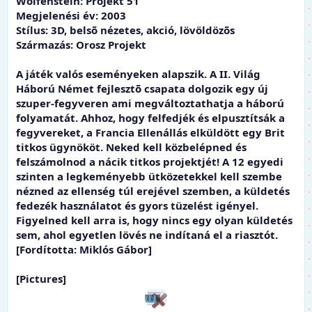
Wolfenstein: Projekt 51
Megjelenési év: 2003
Stílus: 3D, belsõ nézetes, akció, lövöldözõs
Származás: Orosz Projekt
A játék valós eseményeken alapszik. A II. Világ
Háború Német fejlesztõ csapata dolgozik egy új
szuper-fegyveren ami megváltoztathatja a háború
folyamatát. Ahhoz, hogy felfedjék és elpusztítsák a
fegyvereket, a Francia Ellenállás elküldött egy Brit
titkos ügynököt. Neked kell közbelépned és
felszámolnod a nácik titkos projektjét! A 12 egyedi
szinten a legkeményebb ütközetekkel kell szembe
nézned az ellenség túl erejével szemben, a küldetés
fedezék használatot és gyors tüzelést igényel.
Figyelned kell arra is, hogy nincs egy olyan küldetés
sem, ahol egyetlen lövés ne indítaná el a riasztót.
[Fordította: Miklós Gábor]
[Pictures]