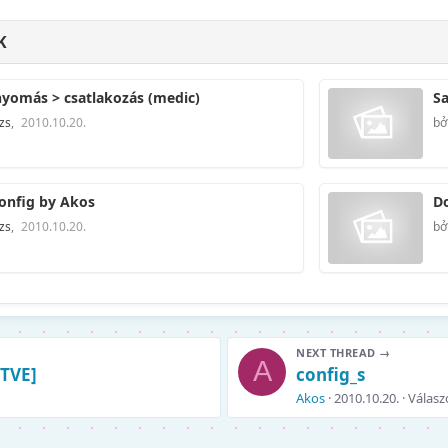
K
omás > csatlakozás (medic)
Sa
zs
,
2010.10.20.
bở
Config by Akos
Do
zs
,
2010.10.20.
bở
NEXT THREAD →
A
ÍTVE]
config_s
Akos
2010.10.20.
Válasz