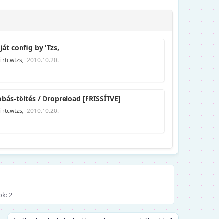
ját config by 'Tzs,
i
rtcwtzs
,
2010.10.20.
bás-töltés / Dropreload [FRISSÍTVE]
i
rtcwtzs
,
2010.10.20.
ok: 2