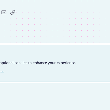
r
hatsApp
E-mail
Link
 optional cookies to enhance your experience.
ces
atfelvétel
Feltételek és szabályok
Adatvédelmi szabályzat