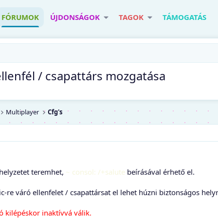
FÓRUMOK
ÚJDONSÁGOK
TAGOK
TÁMOGATÁS
llenfél / csapattárs mozgatása
Multiplayer
Cfg's
helyzetet teremhet,
~ consol: /+salute
beírásával érhető el.
re váró ellenfelet / csapattársat el lehet húzni biztonságos helyre
ó kilépéskor inaktívvá válik.