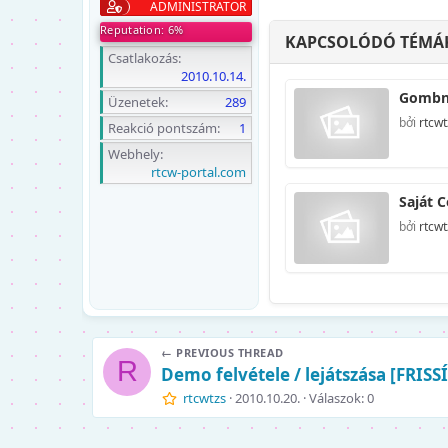
ADMINISTRATOR
Reputation: 6%
KAPCSOLÓDÓ TÉMÁ
Csatlakozás
2010.10.14.
Gombny
Üzenetek
289
bởi
rtcwt
Reakció pontszám
1
Webhely
rtcw-portal.com
Saját 
bởi
rtcwt
← PREVIOUS THREAD
R
Demo felvétele / lejátszása [FRISS
rtcwtzs
2010.10.20.
Válaszok: 0