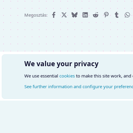
Facebook
X (Twitter)
Bluesky
LinkedIn
Reddit
Pinterest
Tumbl
W
Megosztás:
We value your privacy
We use essential
cookies
to make this site work, and
See further information and configure your preferen
Cookies
Hungarian (HU)
Kapcsol