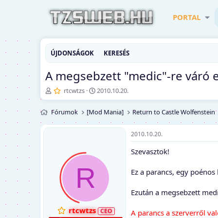
PORTAL
ÚJDONSÁGOK
KERESÉS
A megsebzett "medic"-re váró e
T
K
rtcwtzs
2010.10.20.
é
e
m
z
Fórumok
[Mod Mania]
Return to Castle Wolfenstein
a
d
i
ő
n
d
2010.10.20.
d
á
Szevasztok!
í
t
t
u
R
ó
m
Ez a parancs, egy poénos 
Ezután a megsebzett medic-
rtcwtzs
A parancs a szerverről val